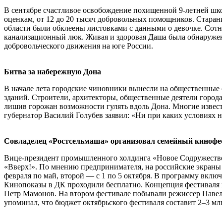
В сентябре счастливое освобождение похищенной 9-летней шк
оценкам, от 12 до 20 тысяч добровольных помощников. Старан
области были обклеены листовками с данными о девочке. Сотн
канализационный люк. Живая и здоровая Даша была обнаружена
добровольческого движения на юге России.
Битва за набережную Дона
В начале лета городские чиновники вынесли на общественные
зданий. Строители, архитекторы, общественные деятели города 
лишив горожан возможности гулять вдоль Дона. Многие известны
губернатор Василий Голубев заявил: «Ни при каких условиях на
Совладелец «Ростсельмаша» организовал семейный кинофе
Вице-президент промышленного холдинга «Новое Содружество» 
«Вверх!». По мнению предпринимателя, на российские экраны
февраля по май, второй — с 1 по 5 октября. В программу включ
Кинопоказы в ДК проходили бесплатно. Концепция фестиваля п
Петр Мамонов. На втором фестивале побывали режиссер Павел
упоминал, что бюджет октябрьского фестиваля составит 2–3 мл