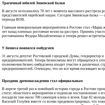
Трагичный юбилей Змиевской балки
В августе исполнилось 70 лет с момента массового расстрела р
представителей еврейской нации. Сегодня Змиевская балка — 
периода ВОВ.
Главным мемориальным мероприятием в Ростове стал «Марш жив
лет назад пленных ростовчан везли на расстрел. Принять учас
ростовчанина Федора Михайличенко и теперь решил встретитьс
У бизнеса появился омбудсмен
31 августа депутат Ростовской городской Думы, гендиректор
предпринимателей. Теперь бизнесмены могут обращаться к упо
полномочия бизнес-омбудсмена входит участие в различных ст
предпринимателей. Очевидно, что он все время посвящает встр
Праздник древонасаждения стал официальным
В апреле третий раз в новейшей истории города в Ростове пр
статус областного мероприятия и подписав постановление о ег
посадили там около 700 саженцев клена и ясеня. Еще 82 моло
Василий Голубев вместе со всеми продемонстрировал, что тоже