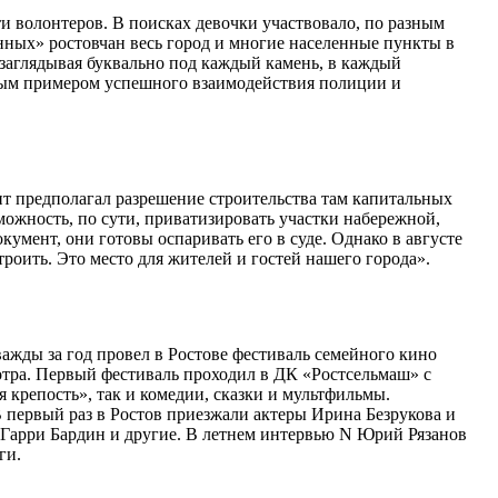
 волонтеров. В поисках девочки участвовало, по разным
нных» ростовчан весь город и многие населенные пункты в
 заглядывая буквально под каждый камень, в каждый
рвым примером успешного взаимодействия полиции и
т предполагал разрешение строительства там капитальных
зможность, по сути, приватизировать участки набережной,
умент, они готовы оспаривать его в суде. Однако в августе
троить. Это место для жителей и гостей нашего города».
жды за год провел в Ростове фестиваль семейного кино
отра. Первый фестиваль проходил в ДК «Ростсельмаш» с
 крепость», так и комедии, сказки и мультфильмы.
 первый раз в Ростов приезжали актеры Ирина Безрукова и
Гарри Бардин и другие. В летнем интервью N Юрий Рязанов
ги.