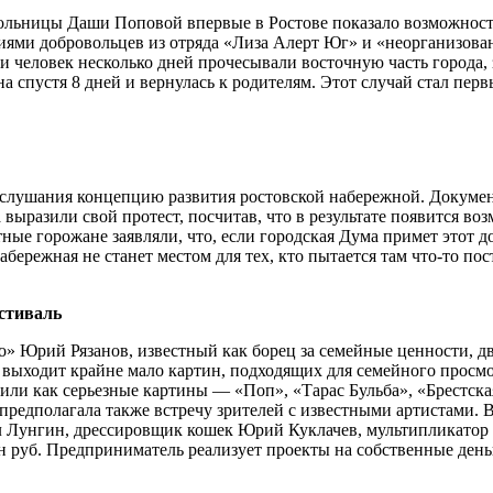
ольницы Даши Поповой впервые в Ростове показало возможности
иями добровольцев из отряда «Лиза Алерт Юг» и «неорганизова
и человек несколько дней прочесывали восточную часть города,
 спустя 8 дней и вернулась к родителям. Этот случай стал пе
 слушания концепцию развития ростовской набережной. Докумен
выразили свой протест, посчитав, что в результате появится во
е горожане заявляли, что, если городская Дума примет этот док
бережная не станет местом для тех, кто пытается там что-то пос
стиваль
Юрий Рязанов, известный как борец за семейные ценности, два
 выходит крайне мало картин, подходящих для семейного просм
или как серьезные картины — «Поп», «Тарас Бульба», «Брестская
редполагала также встречу зрителей с известными артистами. В
 Лунгин, дрессировщик кошек Юрий Куклачев, мультипликатор 
н руб. Предприниматель реализует проекты на собственные день