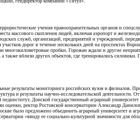
ицкий, гендиректор компании «Титул».
террористические учения правоохранительных органов и спецслу
еста массового скопления людей, включая аэропорт и железнод
одских служб, организаций, предприятий и учреждений, передви
я участков дорог в течение нескольких дней на проспектах Вор
ояли многокилометровые пробки. Горожан ждали и другие непри
, а также вблизи других объектов, где тренировались силовики
ьные результаты мониторинга российских вузов и филиалов. П
ктура и результаты научно-исследовательской деятельности. От
ий пединститут, Донской государственный аграрный университет
ми оценки, ректор Ростовской консерватории Александр Данилов
 Москве было предложено объединить аграрный университет и а
ерватории «ввиду ее социально-культурной значимости для обла