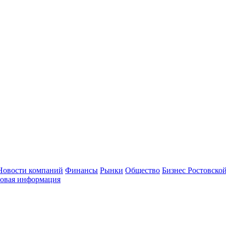
Новости компаний
Финансы
Рынки
Общество
Бизнес Ростовской
овая информация