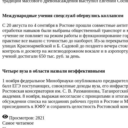
традиции массового древонасаждения выступил Евгений Сосн
Международные учения спецслужб обернулись коллапсом
С 20 августа по 4 сентября в Ростове прошли совместные анти
отработки навыков были выбраны общественный транспорт и м
«учение не повлияет на режим работы и функционирование гор
практике все вышло с точностью до наоборот. Из-за перекрыти
улицах Красноармейской и Б. Садовой до позднего вечера ст
контроль и досмотр на железнодорожном вокзале и в аэропорту
учений достигали 650 тыс. руб. за день.
Четыре вуза в области назвали неэффективными
1 ноября федеральное Минобрнауки опубликовало предварител
балл ЕГЭ поступающих, совокупные доходы вуза, его инфрастру
Ростовская консерватория им. С. В. Рахманинова, Таганрогск
академия. 8 ноября, выражая несогласие с принципами и итога
обсуждении списка на заседаниях рабочих групп в Ростове и
присоединить к ЮФУ и сохранить целостность Ростовской конс
Просмотров: 2821
Самое читаемое