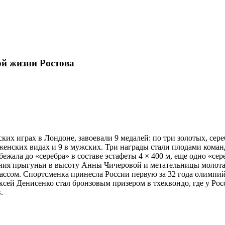
ой жизни Ростова
х играх в Лондоне, завоевали 9 медалей: по три золотых, сере
женских видах и 9 в мужских. Три награды стали плодами кома
ала до «серебра» в составе эстафеты 4 × 400 м, еще одно «сер
ия прыгуньи в высоту Анны Чичеровой и метательницы молота 
ссом. Спортсменка принесла России первую за 32 года олимпий
ксей Денисенко стал бронзовым призером в тхеквондо, где у Рос
.