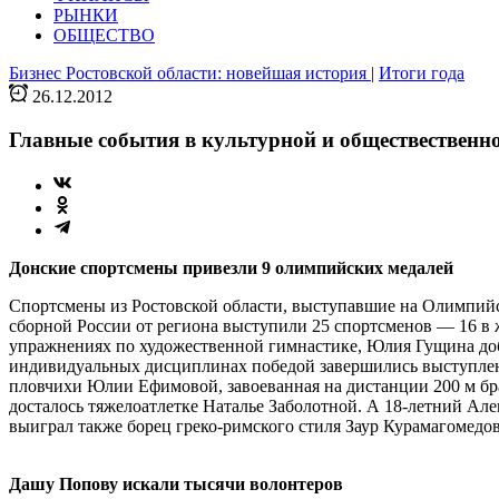
РЫНКИ
ОБЩЕСТВО
Бизнес Ростовской области: новейшая история
|
Итоги года
26.12.2012
Главные события в культурной и обществественн
Донские спортсмены привезли 9 олимпийских медалей
Спортсмены из Ростовской области, выступавшие на Олимпийски
сборной России от региона выступили 25 спортсменов — 16 в 
упражнениях по художественной гимнастике, Юлия Гущина добеж
индивидуальных дисциплинах победой завершились выступлен
пловчихи Юлии Ефимовой, завоеванная на дистанции 200 м бра
досталось тяжелоатлетке Наталье Заболотной. А 18-летний Але
выиграл также борец греко-римского стиля Заур Курамагомедов
Дашу Попову искали тысячи волонтеров