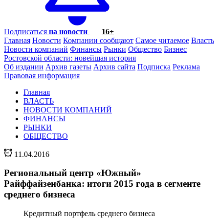
Подписаться
на новости
16+
Главная
Новости
Компании сообщают
Самое читаемое
Власть
Новости компаний
Финансы
Рынки
Общество
Бизнес
Ростовской области: новейшая история
Об издании
Архив газеты
Архив сайта
Подписка
Реклама
Правовая информация
Главная
ВЛАСТЬ
НОВОСТИ КОМПАНИЙ
ФИНАНСЫ
РЫНКИ
ОБЩЕСТВО
11.04.2016
Региональный центр «Южный»
Райффайзенбанка: итоги 2015 года в сегменте
среднего бизнеса
Кредитный портфель среднего бизнеса