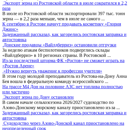
Экспорт зерна из Ростовской области в июле сократился в 2,2
раза
В июле из Ростовской области экспортировали 397 тыс. тонн
зерна — в 2,2 раза меньше, чем в июле не самого
...
К сентябрю в Ростове начнут продавать косметику «Глория
Джинс»
Задержанный рассказал, как загорелись ростовская заправка и
автостоянка
Донские продавцы «Вайлдберриз» остановили отгрузки
За неделю атакам беспилотников подверглись склады
«Вайлдберриз» в 10 регионах страны. В Ростовской
...
Из-за последствий шторма ФК «Ростов» не сможет играть на
«Ростов Арене»
«Нужно вернуть уважение к профессии учителя»
В этом году молодой преподаватель из Ростова-на-Дону Анна
Бея вошла в федеральную команду всероссийского
...
На трассе М4 Дон на половине АЗС нет топлива полностью
или частично
Экспорт зерна по Дону остановлен
В самом начале сельхозсезона 2026/2027 судоходство по
Азово-Донскому морскому каналу приостановлено из-за
...
Задержанный рассказал, как загорелись ростовская заправка и
автостоянка
Судоходство через Азово-Донской канал приостановлено на
неопределенный срок