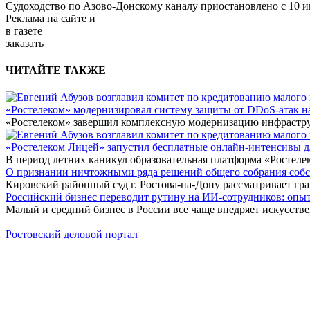
Судоходство по Азово-Донскому каналу приостановлено с 10 ию
Реклама
на сайте и
в газете
заказать
ЧИТАЙТЕ ТАКЖЕ
«Ростелеком» модернизировал систему защиты от DDoS-атак н
«Ростелеком» завершил комплексную модернизацию инфраструк
«Ростелеком Лицей» запустил бесплатные онлайн-интенсивы 
В период летних каникул образовательная платформа «Ростеле
О признании ничтожными ряда решений общего собрания собстве
Кировский районный суд г. Ростова-на-Дону рассматривает г
Российский бизнес переводит рутину на ИИ-сотрудников: оп
Малый и средний бизнес в России все чаще внедряет искусств
Ростовский деловой портал