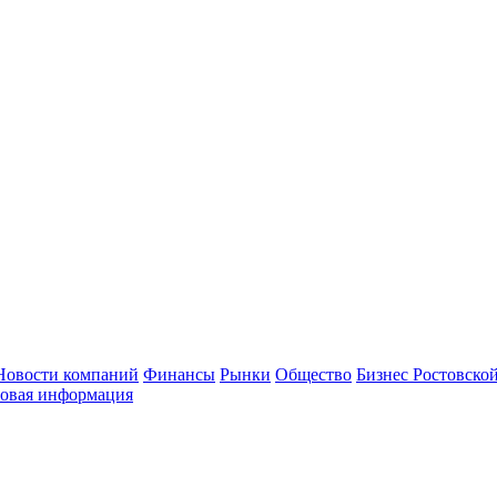
Новости компаний
Финансы
Рынки
Общество
Бизнес Ростовской
овая информация