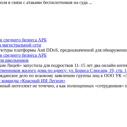
ля в связи с атаками беспилотников на суда
...
а магистральной сети
туры платформы Anti DDoS, предназначенной для обнаружения 
для школьников
ком Лицей» запустила для подростков 11–15 лет два онлайн-инт
нников жилого дома по адресу: ул. Бориса Слюсаря, 19, стр. 1
ражданское дело по исковому заявлению группы лиц к ООО УК «
ыт команды «Красный ИИ Легион»
енный интеллект не точечно, а как полноценных «сотрудников» 