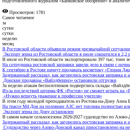
подготовленного журналом «Банковское обозрение» и аналити
Просмотров: 1781
Самое читаемое
за
сутки
сутки
неделю
месяц
В Ростовской области объявили режим чрезвычайной ситуации
Экспорт зерна из Ростовской области в июле сократился в 2,2 
В июле из Ростовской области экспортировали 397 тыс. тонн зе
На сотрудника ростовской заправки завели дело в связи с ноч
К сентябрю в Ростове начнут продавать косметику «Глория Дж
Задержанный рассказал, как загорелись ростовская заправка и 
Донские продавцы «Вайлдберриз» остановили отгрузки
За неделю атакам беспилотников подверглись склады «Вайлдбе
Из-за последствий шторма ФК «Ростов» не сможет играть на «
«Нужно вернуть уважение к профессии учителя»
В этом году молодой преподаватель из Ростова-на-Дону Анна 
На трассе М4 Дон на половине АЗС нет топлива полностью ил
Экспорт зерна по Дону остановлен
В самом начале сельхозсезона 2026/2027 судоходство по Азово
Задержанный рассказал, как загорелись ростовская заправка и 
Судоходство через Азово-Донской канал приостановлено на н