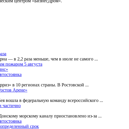
ческим центром «БизнесДром».
раза
рна — в 2,2 раза меньше, чем в июле не самого
...
ным пожаром 5 августа
инс»
автостоянка
рриз» в 10 регионах страны. В Ростовской
...
Ростов Арене»
Бея вошла в федеральную команду всероссийского
...
и частично
-Донскому морскому каналу приостановлено из-за
...
автостоянка
еопределенный срок