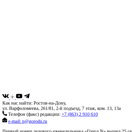
Как нас найти: Ростов-на-Дону,
ул. Варфоломеева, 261/81, 2-й подъезд, 7 этаж, ком. 13, 13а
Телефон (факс) редакции:
+7 (863) 2 910 610
e-mail: n@gorodn.ru
Первый номер делового еженедельника «Город N» вышел 25 сен