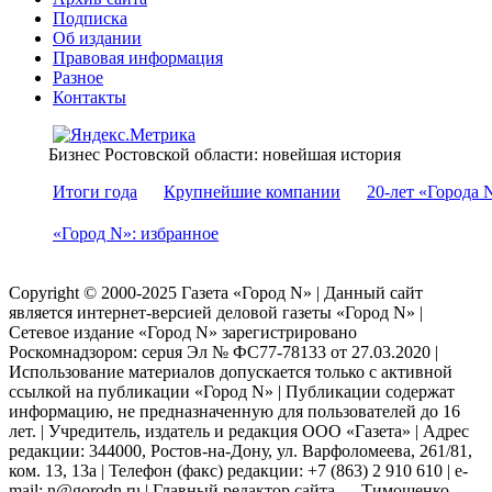
Подписка
Об издании
Правовая информация
Разное
Контакты
Бизнес Ростовской области: новейшая история
Итоги года
Крупнейшие компании
20-лет «Города 
«Город N»: избранное
Copyright © 2000-2025 Газета «Город N» | Данный сайт
является интернет-версией деловой газеты «Город N» |
Сетевое издание «Город N» зарегистрировано
Роскомнадзором: серuя Эл № ФС77-78133 от 27.03.2020 |
Использование материалов допускается только с активной
ссылкой на публикации «Город N» | Публикации содержат
информацию, не предназначенную для пользователей до 16
лет. | Учредитель, издатель и редакция ООО «Газета» | Адрес
редакции: 344000, Ростов-на-Дону, ул. Варфоломеева, 261/81,
ком. 13, 13а | Телефон (факс) редакции: +7 (863) 2 910 610 | e-
mail: n@gorodn.ru | Главный редактор сайта — Тимошенко