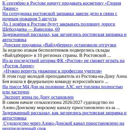
К сентябрю в Ростове начнут продавать косметику «Глория
Джинс»
На сотрудника ростовской заправки завели дело в связи с
ночным пожаром 5 августа
До 1 ноября в Ростове будут закрывать половину дороги
Шеболдаева — Вавилова, 69
Задержанный рассказал, как загорелись ростовская заправка и
автостоянка
Донские продавцы «Вайлдберриз» остановили отгрузки
За неделю атакам беспилотников подверглись склады
«Вайлдберриз» в 10 регионах страны. В Ростовской
...
Из-за последствий шторма ФК «Ростов» не сможет играть на
«Ростов Арене»
«Нужно вернуть уважение к профессии учителя»
В этом году молодой преподаватель из Ростова-на-Дону Анна
Бея вошла в федеральную команду всероссийского
...
На трассе М4 Дон на половине АЗС нет топлива полностью
или частично
Экспорт зерна по Дону остановлен
В самом начале сельхозсезона 2026/2027 судоходство по
Азово-Донскому морскому каналу приостановлено из-за
...
Задержанный рассказал, как загорелись ростовская заправка и
автостоянка
Судоходство через Азово-Донской канал приостановлено на
неопределенный срок