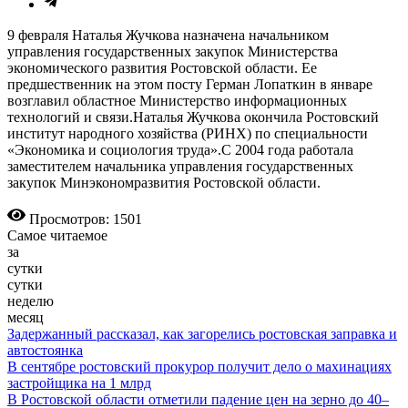
9 февраля Наталья Жучкова назначена начальником
управления государственных закупок Министерства
экономического развития Ростовской области. Ее
предшественник на этом посту Герман Лопаткин в январе
возглавил областное Министерство информационных
технологий и связи.Наталья Жучкова окончила Рос­товский
институт народного хозяйства (РИНХ) по специальности
«Экономика и социология труда».С 2004 года работала
заместителем начальника управления государственных
закупок Минэкономразвития Ростовской области.
Просмотров: 1501
Самое читаемое
за
сутки
сутки
неделю
месяц
Задержанный рассказал, как загорелись ростовская заправка и
автостоянка
В сентябре ростовский прокурор получит дело о махинациях
застройщика на 1 млрд
В Ростовской области отметили падение цен на зерно до 40–