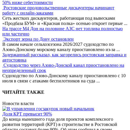
50% ниже себестоимости
Ростовские продовольственные дискаунтеры начинают
работу с онлайн-заказами
Сеть жестких дискаунтеров, работающая под вывесками
«Продбаза БУМ» и «Красная полка» осенью откроет первые
...
На трассе М4 Дон на половине АЗС нет топлива полностью
или частично
Экспорт зерна по Дону остановлен
В самом начале сельхозсезона 2026/2027 судоходство по
Азово-Донскому морскому каналу приостановлено из-за
...
Задержанный рассказал, как загорелись ростовская заправка и
автостоянка
Судоходство через Азово-Донской канал приостановлено на
неопределенный срок
Судоходство по Азово-Донскому каналу приостановлено с 10
июля в связи с атаками беспилотников на суда
...
ЧИТАЙТЕ ТАКЖЕ
Новости власти
Доля КРТ превысит 90%
До конца нынешнего года доля проектов комплексного
развития территорий (КРТ) в строительстве в Ростовской
области составит более 90%. Об этом сообщил в своем