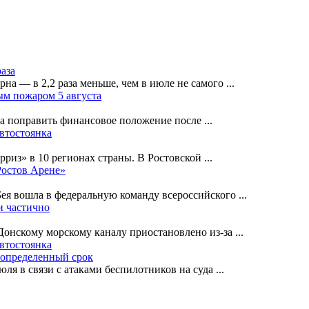
раза
рна — в 2,2 раза меньше, чем в июле не самого
...
ным пожаром 5 августа
на поправить финансовое положение после
...
автостоянка
рриз» в 10 регионах страны. В Ростовской
...
Ростов Арене»
Бея вошла в федеральную команду всероссийского
...
и частично
-Донскому морскому каналу приостановлено из-за
...
автостоянка
еопределенный срок
ля в связи с атаками беспилотников на суда
...