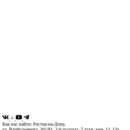
Как нас найти: Ростов-на-Дону,
ул. Варфоломеева, 261/81, 2-й подъезд, 7 этаж, ком. 13, 13а