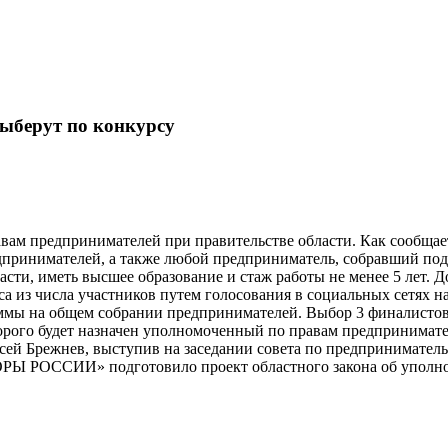
ыберут по конкурсу
вам предпринимателей при правительстве области. Как сообщае
дпринимателей, а также любой предприниматель, собравший по
асти, иметь высшее образование и стаж работы не менее 5 лет. 
рса из числа участников путем голосования в социальных сетях н
раммы на общем собрании предпринимателей. Выбор 3 финалисто
торого будет назначен уполномоченный по правам предпринимате
сей Брежнев, выступив на заседании совета по предприниматель
ОРЫ РОССИИ» подготовило проект областного закона об уполн