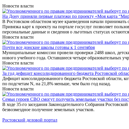
Новости власти
На Дону приняли первые платежи по проекту «Моя карта “Ми
В Ростовском областном музее краеведения начали принимать 
Привязка карт к проекту на портале госуслуг позволяет польз
персональные данные и сведения о льготных статусах остаютс
Новости власти
Почти все донские школы готовы к 1 сентября
Муниципальные комиссии провели проверки 2488 школ, детских
нового учебного года. Оставшиеся четыре образовательных учр
Новости власти
За год дефицит консолидированного бюджета Ростовской облас
Дефицит консолидированного бюджета Ростовской области, кото
по подсчетам N, на 21,8% меньше, чем было год назад.
Новости власти
Семьи героев СВО смогут получить земельные участки без по
В ходе 35-го заседания Законодательного Собрания Ростовско
безвозмездное получение земельных участков.
Ростовский деловой портал