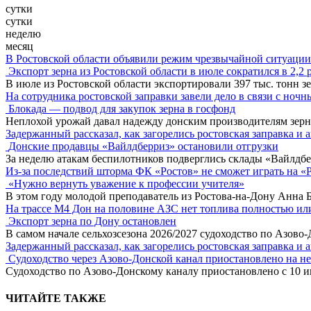
сутки
сутки
неделю
месяц
В Ростовской области объявили режим чрезвычайной ситуации
Экспорт зерна из Ростовской области в июле сократился в 2,2 
В июле из Ростовской области экспортировали 397 тыс. тонн зе
На сотрудника ростовской заправки завели дело в связи с ноч
Блокада — подвод для закупок зерна в госфонд
Неплохой урожай давал надежду донским производителям зер
Задержанный рассказал, как загорелись ростовская заправка и 
Донские продавцы «Вайлдберриз» остановили отгрузки
За неделю атакам беспилотников подверглись склады «Вайлдбе
Из-за последствий шторма ФК «Ростов» не сможет играть на «
«Нужно вернуть уважение к профессии учителя»
В этом году молодой преподаватель из Ростова-на-Дону Анна 
На трассе М4 Дон на половине АЗС нет топлива полностью ил
Экспорт зерна по Дону остановлен
В самом начале сельхозсезона 2026/2027 судоходство по Азово
Задержанный рассказал, как загорелись ростовская заправка и 
Судоходство через Азово-Донской канал приостановлено на н
Судоходство по Азово-Донскому каналу приостановлено с 10 ию
ЧИТАЙТЕ ТАКЖЕ