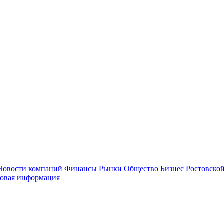
Новости компаний
Финансы
Рынки
Общество
Бизнес Ростовской
овая информация