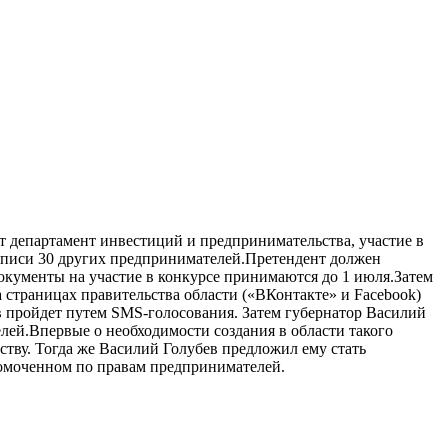
т департамент инвестиций и предпринимательства, участие в
дписи 30 других предпринимателей.Претендент должен
Документы на участие в конкурсе принимаются до 1 июля.Затем
а страницах правительства области («ВКонтакте» и Facebook)
в пройдет путем SMS-голосования. Затем губернатор Василий
лей.Впервые о необходимости создания в области такого
ству. Тогда же Василий Голубев предложил ему стать
омоченном по правам предпринимателей.