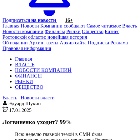
Подписаться
на новости
16+
Главная
Новости
Компании сообщают
Самое читаемое
Власть
Новости компаний
Финансы
Рынки
Общество
Бизнес
Ростовской области: новейшая история
Об издании
Архив газеты
Архив сайта
Подписка
Реклама
Правовая информация
Главная
ВЛАСТЬ
НОВОСТИ КОМПАНИЙ
ФИНАНСЫ
РЫНКИ
ОБЩЕСТВО
Власть
|
Новости власти
Эдуард Щукин
17.01.2025
Логвиненко уходит? 99%
Всю неделю главной темой в СМИ была
возможная отставка сити-менеджера Ростова