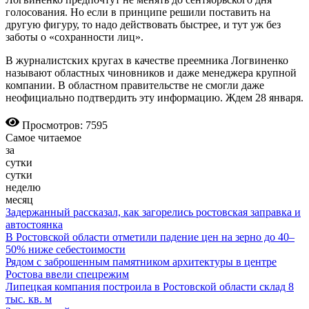
голосования. Но если в принципе решили поставить на
другую фигуру, то надо действовать быстрее, и тут уж без
заботы о «сохранности лиц».
В журналистских кругах в качестве преемника Логвиненко
называют областных чиновников и даже менеджера крупной
компании. В областном правительстве не смогли даже
неофициально подтвердить эту информацию. Ждем 28 января.
Просмотров: 7595
Самое читаемое
за
сутки
сутки
неделю
месяц
Задержанный рассказал, как загорелись ростовская заправка и
автостоянка
В Ростовской области отметили падение цен на зерно до 40–
50% ниже себестоимости
Рядом с заброшенным памятником архитектуры в центре
Ростова ввели спецрежим
Липецкая компания построила в Ростовской области склад 8
тыс. кв. м