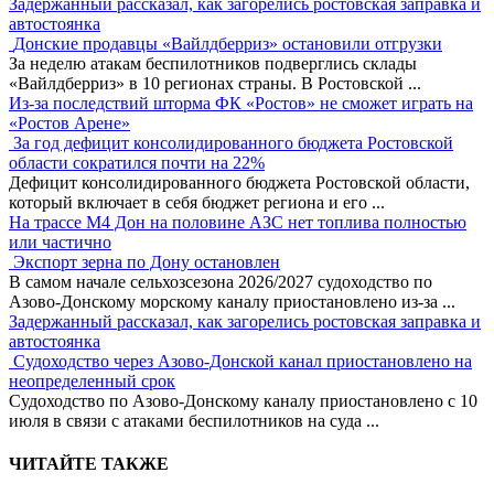
Задержанный рассказал, как загорелись ростовская заправка и
автостоянка
Донские продавцы «Вайлдберриз» остановили отгрузки
За неделю атакам беспилотников подверглись склады
«Вайлдберриз» в 10 регионах страны. В Ростовской
...
Из-за последствий шторма ФК «Ростов» не сможет играть на
«Ростов Арене»
За год дефицит консолидированного бюджета Ростовской
области сократился почти на 22%
Дефицит консолидированного бюджета Ростовской области,
который включает в себя бюджет региона и его
...
На трассе М4 Дон на половине АЗС нет топлива полностью
или частично
Экспорт зерна по Дону остановлен
В самом начале сельхозсезона 2026/2027 судоходство по
Азово-Донскому морскому каналу приостановлено из-за
...
Задержанный рассказал, как загорелись ростовская заправка и
автостоянка
Судоходство через Азово-Донской канал приостановлено на
неопределенный срок
Судоходство по Азово-Донскому каналу приостановлено с 10
июля в связи с атаками беспилотников на суда
...
ЧИТАЙТЕ ТАКЖЕ