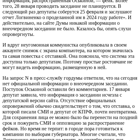
информация, распространенная Оськиной, — фейк. Более
того, 28 января проводить заседание не планируется. В
следующий раз депутаты соберутся 25 февраля и заслушают
отчет Логвиненко о проделанной им в 2024 году работе». И
действительно, на сайте Думы никакой информации о
внеочередном заседании не было. Казалось бы, опять слухи
опровергнуты.
И вдруг неугомонная коммунистка опубликовала в своем
аккаунте снимок с экрана компьютера, на котором значилась
та самая повестка с отставкой. Она пояснила, что система эта
доступна только депутатам. Поэтому простые ростовчане не
могут видеть информацию, размещенную в ней.
На запрос N в пресс-службу гордумы ответили, что на сегодня
нет официальной информации о внеочередном заседании.
Поступок Оськиной оставили без комментариев. 17 января
депутат заявила, что информация о заседании исчезла с
депутатской версии сайта. Отсутствие официальных
опровержений обычно свидетельствует о том, что отставка, о
которой писали СМИ и депутат от КПРФ, почти неотвратима.
Для сохранения лица ее можно было бы перенести на поздний
срок и пожурить СМИ и оппозицию за распространение
фейков. Но время не терпит: в городе пора готовиться к
кампании по выборам губернатора. Многие считали, что
Логвиненко предпочтут не менять до сентябрьского дня