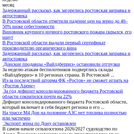
месяц
Задержанный рассказал, как загорелись ростовская заправка и
автостоянка
В Ростовской области отметили падение цен на зерно до 40–
50% ниже себестоимости
Виновник крупного ночного ростовского пожара скрылся, его
ищут
В Ростовской области выдали первый сертификат
производителю органического вина
Задержанный рассказал, как загорелись ростовская заправка и
автостоянка
Донские продавцы «Вайлдберриз» остановили отгрузки
За неделю атакам беспилотников подверглись склады
«Вайлдберриз» в 10 регионах страны. В Ростовской
...
Из-за последствий шторма ФК «Ростов» не сможет играть на
«Ростов Арене»
За год дефицит консолидированного бюджета Ростовской
области сократился почти на 22%
Дефицит консолидированного бюджета Ростовской области,
который включает в себя бюджет региона и его
...
На трассе М4 Дон на половине АЗС нет топлива полностью
или частично
Экспорт зерна по Дону остановлен
В самом начале сельхозсезона 2026/2027 судоходство по