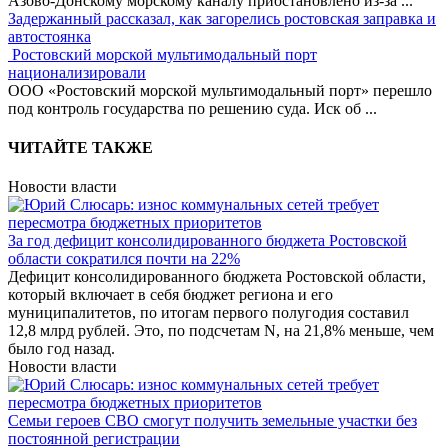
Азово-Донскому морскому каналу приостановлено из-за
...
Задержанный рассказал, как загорелись ростовская заправка и
автостоянка
Ростовский морской мультимодальный порт
национализировали
ООО «Ростовский морской мультимодальный порт» перешло
под контроль государства по решению суда. Иск об
...
ЧИТАЙТЕ ТАКЖЕ
Новости власти
За год дефицит консолидированного бюджета Ростовской
области сократился почти на 22%
Дефицит консолидированного бюджета Ростовской области,
который включает в себя бюджет региона и его
муниципалитетов, по итогам первого полугодия составил
12,8 млрд рублей. Это, по подсчетам N, на 21,8% меньше, чем
было год назад.
Новости власти
Семьи героев СВО смогут получить земельные участки без
постоянной регистрации