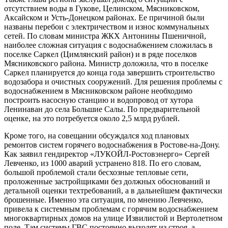
отсутствием воды в Гукове, Целинском, Мясниковском,
Аксайском и Усть-Донецком районах. Ее причиной были
названы перебои с электричеством и износ коммунальных
сетей. По словам министра ЖКХ Антонины Пшеничной,
наиболее сложная ситуация с водоснабжением сложилась в
поселке Саркел (Цимлянский район) и в ряде поселков
Мясниковского района. Министр доложила, что в поселке
Саркел планируется до конца года завершить строительство
водозабора и очистных сооружений. Для решения проблемы с
водоснабжением в Мясниковском районе необходимо
построить насосную станцию и водопровод от хутора
Ленинаван до села Большие Салы. По предварительной
оценке, на это потребуется около 2,5 млрд рублей.
Кроме того, на совещании обсуждался ход плановых
ремонтов систем горячего водоснабжения в Ростове-на-Дону.
Как заявил гендиректор «ЛУКОЙЛ-Ростовэнерго» Сергей
Левченко, из 1000 аварий устранено 818. По его словам,
большой проблемой стали бесхозные тепловые сети,
проложенные застройщиками без должных обоснований и
детальной оценки техтребований, а в дальнейшем фактически
брошенные. Именно эта ситуация, по мнению Левченко,
привела к системным проблемам с горячим водоснабжением
многоквартирных домов на улице Извилистой и Вертолетном
поле. Там системы ГВС постоянно выходят из строя, а