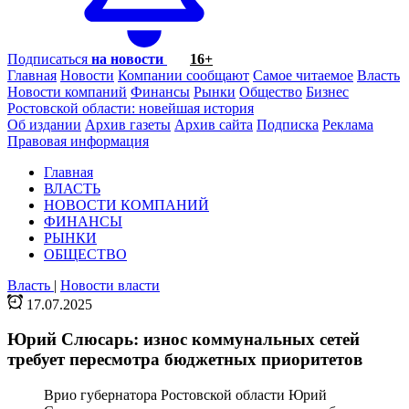
Подписаться
на новости
16+
Главная
Новости
Компании сообщают
Самое читаемое
Власть
Новости компаний
Финансы
Рынки
Общество
Бизнес
Ростовской области: новейшая история
Об издании
Архив газеты
Архив сайта
Подписка
Реклама
Правовая информация
Главная
ВЛАСТЬ
НОВОСТИ КОМПАНИЙ
ФИНАНСЫ
РЫНКИ
ОБЩЕСТВО
Власть
|
Новости власти
17.07.2025
Юрий Слюсарь: износ коммунальных сетей
требует пересмотра бюджетных приоритетов
Врио губернатора Ростовской области Юрий