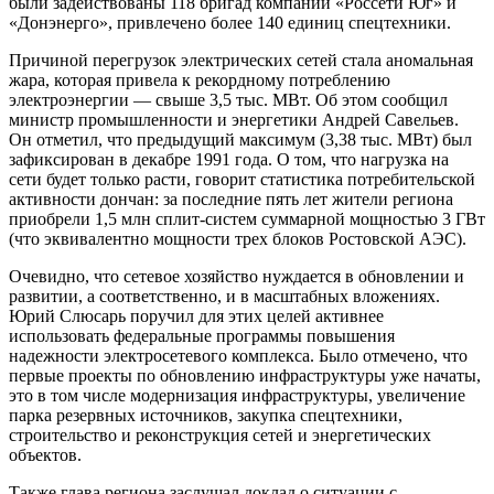
были задействованы 118 бригад компаний «Россети Юг» и
«Донэнерго», привлечено более 140 единиц спецтехники.
Причиной перегрузок электрических сетей стала аномальная
жара, которая привела к рекордному потреблению
электроэнергии — свыше 3,5 тыс. МВт. Об этом сообщил
министр промышленности и энергетики Андрей Савельев.
Он отметил, что предыдущий максимум (3,38 тыс. МВт) был
зафиксирован в декабре 1991 года. О том, что нагрузка на
сети будет только расти, говорит статистика потребительской
активности дончан: за последние пять лет жители региона
приобрели 1,5 млн сплит-систем суммарной мощностью 3 ГВт
(что эквивалентно мощности трех блоков Ростовской АЭС).
Очевидно, что сетевое хозяйство нуждается в обновлении и
развитии, а соответственно, и в масштабных вложениях.
Юрий Слюсарь поручил для этих целей активнее
использовать федеральные программы повышения
надежности электросетевого комплекса. Было отмечено, что
первые проекты по обновлению инфраструктуры уже начаты,
это в том числе модернизация инфраструктуры, увеличение
парка резервных источников, закупка спецтехники,
строительство и реконструкция сетей и энергетических
объектов.
Также глава региона заслушал доклад о ситуации с