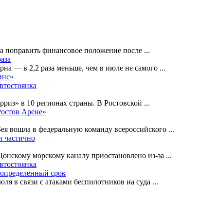
на поправить финансовое положение после
...
раза
рна — в 2,2 раза меньше, чем в июле не самого
...
инс»
автостоянка
рриз» в 10 регионах страны. В Ростовской
...
Ростов Арене»
Бея вошла в федеральную команду всероссийского
...
и частично
-Донскому морскому каналу приостановлено из-за
...
автостоянка
еопределенный срок
ля в связи с атаками беспилотников на суда
...