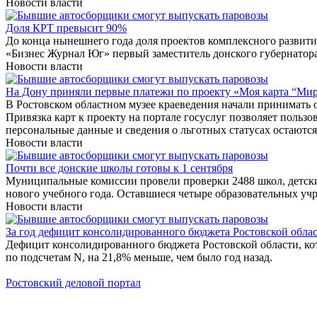
Новости власти
Доля КРТ превысит 90%
До конца нынешнего года доля проектов комплексного развити
«Бизнес Журнал Юг» первый заместитель донского губернатора
Новости власти
На Дону приняли первые платежи по проекту «Моя карта “Ми
В Ростовском областном музее краеведения начали принимать 
Привязка карт к проекту на портале госуслуг позволяет польз
персональные данные и сведения о льготных статусах остаютс
Новости власти
Почти все донские школы готовы к 1 сентября
Муниципальные комиссии провели проверки 2488 школ, детских
нового учебного года. Оставшиеся четыре образовательных учр
Новости власти
За год дефицит консолидированного бюджета Ростовской облас
Дефицит консолидированного бюджета Ростовской области, кото
по подсчетам N, на 21,8% меньше, чем было год назад.
Ростовский деловой портал