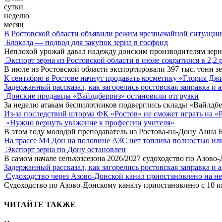
сутки
неделю
месяц
В Ростовской области объявили режим чрезвычайной ситуации
Блокада — подвод для закупок зерна в госфонд
Неплохой урожай давал надежду донским производителям зер
Экспорт зерна из Ростовской области в июле сократился в 2,2 
В июле из Ростовской области экспортировали 397 тыс. тонн зе
К сентябрю в Ростове начнут продавать косметику «Глория Дж
Задержанный рассказал, как загорелись ростовская заправка и 
Донские продавцы «Вайлдберриз» остановили отгрузки
За неделю атакам беспилотников подверглись склады «Вайлдбе
Из-за последствий шторма ФК «Ростов» не сможет играть на «
«Нужно вернуть уважение к профессии учителя»
В этом году молодой преподаватель из Ростова-на-Дону Анна 
На трассе М4 Дон на половине АЗС нет топлива полностью ил
Экспорт зерна по Дону остановлен
В самом начале сельхозсезона 2026/2027 судоходство по Азово
Задержанный рассказал, как загорелись ростовская заправка и 
Судоходство через Азово-Донской канал приостановлено на н
Судоходство по Азово-Донскому каналу приостановлено с 10 ию
ЧИТАЙТЕ ТАКЖЕ