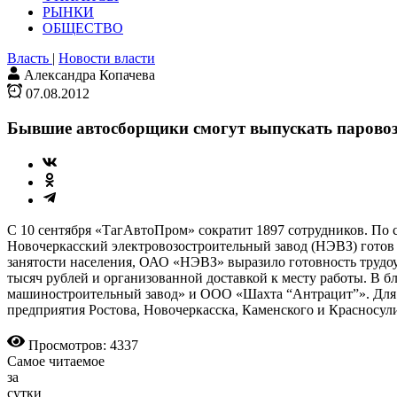
РЫНКИ
ОБЩЕСТВО
Власть
|
Новости власти
Александра Копачева
07.08.2012
Бывшие автосборщики смогут выпускать парово
С 10 сентября «ТагАвтоПром» сократит 1897 сотрудников. По 
Новочеркасский электровозостроительный завод (НЭВЗ) готов
занятости населения, ОАО «НЭВЗ» выразило готовность трудоус
тысяч рублей и организованной доставкой к месту работы. 
машиностроительный завод» и ООО «Шахта “Антрацит”». Для ни
предприятия Ростова, Новочеркасска, Каменского и Красносул
Просмотров: 4337
Самое читаемое
за
сутки