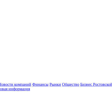
Новости компаний
Финансы
Рынки
Общество
Бизнес Ростовской
овая информация