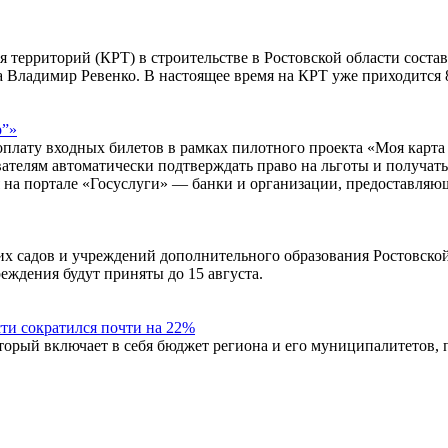
я территорий (КРТ) в строительстве в Ростовской области соста
 Владимир Ревенко. В настоящее время на КРТ уже приходится 
р”»
оплату входных билетов в рамках пилотного проекта «Моя карта
ователям автоматически подтверждать право на льготы и получа
я на портале «Госуслуги» — банки и организации, предоставляю
 садов и учреждений дополнительного образования Ростовской 
еждения будут приняты до 15 августа.
ти сократился почти на 22%
рый включает в себя бюджет региона и его муниципалитетов, по