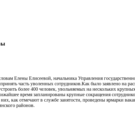
зы
словам Елены Елисеевой, начальника Управления государственно
 принять часть уволенных сотрудников.Как было заявлено на р
троить более 400 человек, увольняемых на нескольких крупных 
В ближайшее время запланированы крупные сокращения сотруд
х, как отмечают в службе занятости, проведены ярмарки вакан
инского районов.