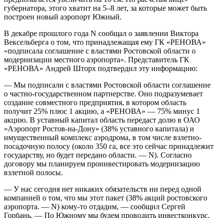
губернатора, этого хватит на 5–8 лет, за которые может быть
построен новый аэропорт Южный.
В декабре прошлого года N сообщал о заявлении Виктора
Вексельберга о том, что принадлежащая ему ГК «РЕНОВА»
«подписала соглашение с властями Ростовской области о
модернизации местного аэропорта». Представитель ГК
«РЕНОВА» Андрей Шторх подтвердил эту информацию:
— Мы подписали с властями Ростовской области соглашение
о частно-государственном партнерстве. Оно подразумевает
создание совместного предприятия, в котором область
получит 25% плюс 1 акцию, а «РЕНОВА» — 75% минус 1
акцию. В уставный капитал область передаст долю в ОАО
«Аэропорт Ростов-на-Дону» (38% уставного капитала) и
имущественный комплекс аэродрома, в том числе взлетно-
посадочную полосу (около 350 га, все это сейчас принадлежит
государству, но будет передано области. — N). Согласно
договору мы планируем проинвестировать модернизацию
взлетной полосы.
— У нас сегодня нет никаких обязательств ни перед одной
компанией о том, что мы этот пакет (38% акций ростовского
аэропорта. — N) кому-то отдадим, — сообщил Сергей
Горбань. — По Южному мы будем проводить инвестконкурс,