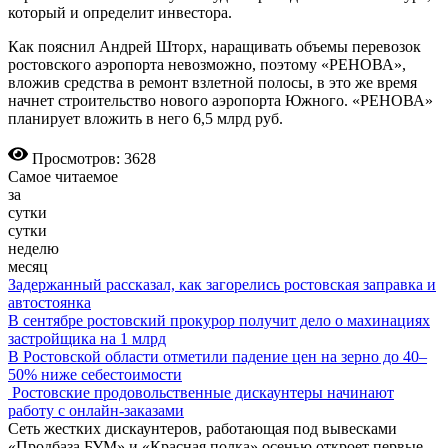
который и определит инвестора.
Как пояснил Андрей Шторх, наращивать объемы перевозок
ростовского аэропорта невозможно, поэтому «РЕНОВА»,
вложив средства в ремонт взлетной полосы, в это же время
начнет строительство нового аэропорта Южного. «РЕНОВА»
планирует вложить в него 6,5 млрд руб.
Просмотров: 3628
Самое читаемое
за
сутки
сутки
неделю
месяц
Задержанный рассказал, как загорелись ростовская заправка и
автостоянка
В сентябре ростовский прокурор получит дело о махинациях
застройщика на 1 млрд
В Ростовской области отметили падение цен на зерно до 40–
50% ниже себестоимости
Ростовские продовольственные дискаунтеры начинают
работу с онлайн-заказами
Сеть жестких дискаунтеров, работающая под вывесками
«Продбаза БУМ» и «Красная полка» осенью откроет первые
...