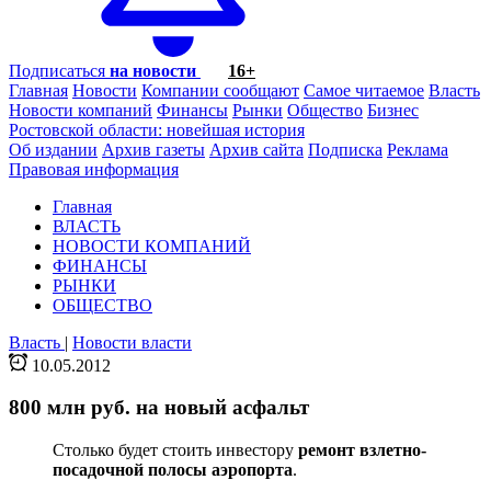
Подписаться
на новости
16+
Главная
Новости
Компании сообщают
Самое читаемое
Власть
Новости компаний
Финансы
Рынки
Общество
Бизнес
Ростовской области: новейшая история
Об издании
Архив газеты
Архив сайта
Подписка
Реклама
Правовая информация
Главная
ВЛАСТЬ
НОВОСТИ КОМПАНИЙ
ФИНАНСЫ
РЫНКИ
ОБЩЕСТВО
Власть
|
Новости власти
10.05.2012
800 млн руб. на новый асфальт
Столько будет стоить инвестору
ремонт взлетно-
посадочной полосы аэропорта
.