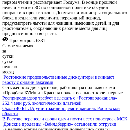
первом чтении рассматривает Госдума. В конце прошлой
недели комитет ЗС по социальной политике обсудил
поправки в проект закона. Депутаты и министры социального
блока предлагали увеличить переходный период,
предусмотреть льготы для женщин, имеющих детей, и для
работодателей, сохраняющих рабочие места для лиц
предпенсионного возраста.
Просмотров: 6831
Самое читаемое
за
сутки
сутки
неделю
месяц
Ростовские продовольственные дискаунтеры начинают
работу с онлайн-заказами
Сеть жестких дискаунтеров, работающая под вывесками
«Продбаза БУМ» и «Красная полка» осенью откроет первые
...
Росприроднадзор требует взыскать с «Ростовводоканала»
252,4 млн руб. экологических платежей
Около 40 БПЛА уничтожили в девяти районах Ростовской
области
В Ростове перенесли сроки сдачи почти всех новостроек МСК
Донские продавцы «Вайлдберриз» остановили отгрузки
За неделю атакам беспилотников подверглись склады