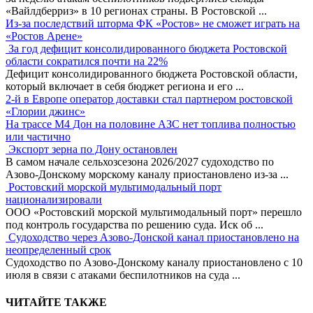
«Вайлдберриз» в 10 регионах страны. В Ростовской
...
Из-за последствий шторма ФК «Ростов» не сможет играть на
«Ростов Арене»
За год дефицит консолидированного бюджета Ростовской
области сократился почти на 22%
Дефицит консолидированного бюджета Ростовской области,
который включает в себя бюджет региона и его
...
2-й в Европе оператор доставки стал партнером ростовской
«Глории джинс»
На трассе М4 Дон на половине АЗС нет топлива полностью
или частично
Экспорт зерна по Дону остановлен
В самом начале сельхозсезона 2026/2027 судоходство по
Азово-Донскому морскому каналу приостановлено из-за
...
Ростовский морской мультимодальный порт
национализировали
ООО «Ростовский морской мультимодальный порт» перешло
под контроль государства по решению суда. Иск об
...
Судоходство через Азово-Донской канал приостановлено на
неопределенный срок
Судоходство по Азово-Донскому каналу приостановлено с 10
июля в связи с атаками беспилотников на суда
...
ЧИТАЙТЕ ТАКЖЕ