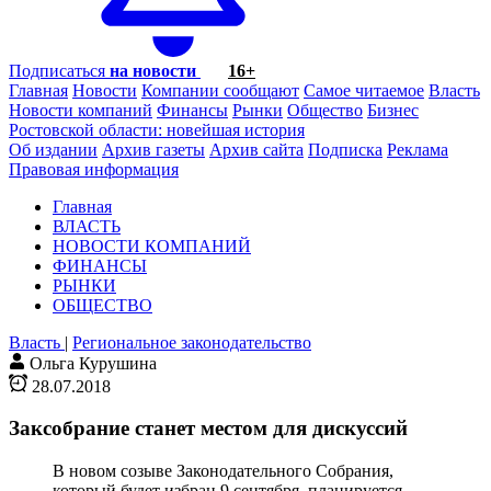
Подписаться
на новости
16+
Главная
Новости
Компании сообщают
Самое читаемое
Власть
Новости компаний
Финансы
Рынки
Общество
Бизнес
Ростовской области: новейшая история
Об издании
Архив газеты
Архив сайта
Подписка
Реклама
Правовая информация
Главная
ВЛАСТЬ
НОВОСТИ КОМПАНИЙ
ФИНАНСЫ
РЫНКИ
ОБЩЕСТВО
Власть
|
Региональное законодательство
Ольга Курушина
28.07.2018
Заксобрание станет местом для дискуссий
В новом созыве Законодательного Собрания,
который будет избран 9 сентября, планируется