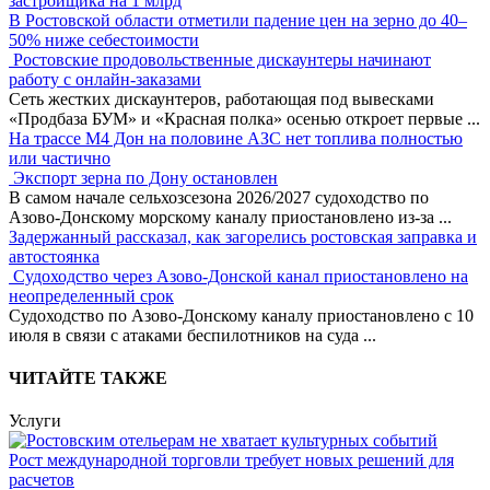
застройщика на 1 млрд
В Ростовской области отметили падение цен на зерно до 40–
50% ниже себестоимости
Ростовские продовольственные дискаунтеры начинают
работу с онлайн-заказами
Сеть жестких дискаунтеров, работающая под вывесками
«Продбаза БУМ» и «Красная полка» осенью откроет первые
...
На трассе М4 Дон на половине АЗС нет топлива полностью
или частично
Экспорт зерна по Дону остановлен
В самом начале сельхозсезона 2026/2027 судоходство по
Азово-Донскому морскому каналу приостановлено из-за
...
Задержанный рассказал, как загорелись ростовская заправка и
автостоянка
Судоходство через Азово-Донской канал приостановлено на
неопределенный срок
Судоходство по Азово-Донскому каналу приостановлено с 10
июля в связи с атаками беспилотников на суда
...
ЧИТАЙТЕ ТАКЖЕ
Услуги
Рост международной торговли требует новых решений для
расчетов