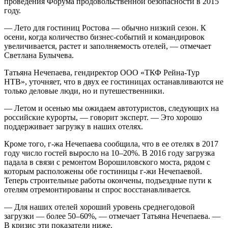
проведения Форума продовольственной безопасности в 2015
году.
— Лето для гостиниц Ростова — обычно низкий сезон. К
осени, когда количество бизнес-событий и командировок
увеличивается, растет и заполняемость отелей, — отмечает
Светлана Булычева.
Татьяна Нечепаева, гендиректор ООО «ТКФ Рейна-Тур
НТВ», уточняет, что в двух ее гостиницах останавливаются не
только деловые люди, но и путешественники.
— Летом и осенью мы ожидаем автотуристов, следующих на
российские курорты, — говорит эксперт. — Это хорошо
поддерживает загрузку в наших отелях.
Кроме того, г-жа Нечепаева сообщила, что в ее отелях в 2017
году число гостей выросло на 10–20%. В 2016 году загрузка
падала в связи с ремонтом Ворошиловского моста, рядом с
которым расположены обе гостиницы г-жи Нечепаевой.
Теперь строительные работы окончены, подъездные пути к
отелям отремонтированы и спрос восстанавливается.
— Для наших отелей хороший уровень среднегодовой
загрузки — более 50–60%, — отмечает Татьяна Нечепаева. —
В кризис эти показатели ниже.