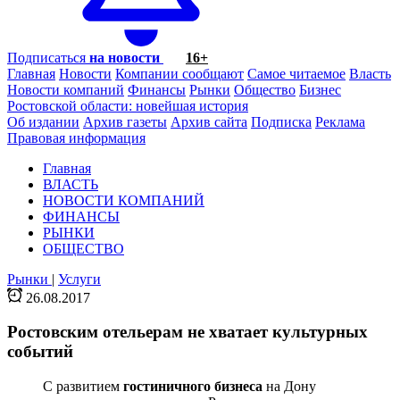
Подписаться
на новости
16+
Главная
Новости
Компании сообщают
Самое читаемое
Власть
Новости компаний
Финансы
Рынки
Общество
Бизнес
Ростовской области: новейшая история
Об издании
Архив газеты
Архив сайта
Подписка
Реклама
Правовая информация
Главная
ВЛАСТЬ
НОВОСТИ КОМПАНИЙ
ФИНАНСЫ
РЫНКИ
ОБЩЕСТВО
Рынки
|
Услуги
26.08.2017
Ростовским отельерам не хватает культурных
событий
С развитием
гостиничного бизнеса
на Дону