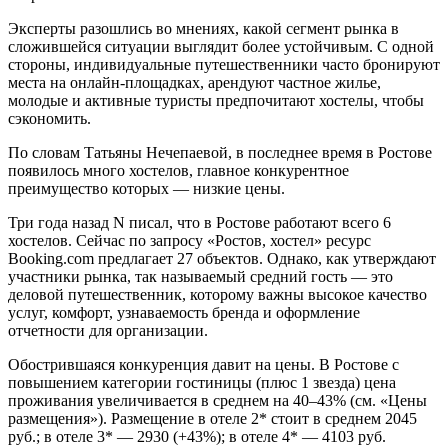
Эксперты разошлись во мнениях, какой сегмент рынка в
сложившейся ситуации выглядит более устойчивым. С одной
стороны, индивидуальные путешественники часто бронируют
места на онлайн-площадках, арендуют частное жилье,
молодые и активные туристы предпочитают хостелы, чтобы
сэкономить.
По словам Татьяны Нечепаевой, в последнее время в Ростове
появилось много хостелов, главное конкурентное
преимущество которых — низкие цены.
Три года назад N писал, что в Ростове работают всего 6
хостелов. Сейчас по запросу «Ростов, хостел» ресурс
Booking.com предлагает 27 объектов. Однако, как утверждают
участники рынка, так называемый средний гость — это
деловой путешественник, которому важны высокое качество
услуг, комфорт, узнаваемость бренда и оформление
отчетности для организации.
Обострившаяся конкуренция давит на цены. В Ростове с
повышением категории гостиницы (плюс 1 звезда) цена
проживания увеличивается в среднем на 40–43% (см. «Цены
размещения»). Размещение в отеле 2* стоит в среднем 2045
руб.; в отеле 3* — 2930 (+43%); в отеле 4* — 4103 руб.