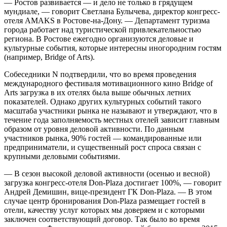
— Ростов развивается — и дело не только в грядущем
мундиале, — говорит Светлана Булычева, директор конгресс-
отеля AMAKS в Рос­тове-на-Дону. — Департамент туризма
города работает над туристической привлекательностью
региона. В Ростове ежегодно организуются деловые и
культурные события, которые интересны иногородним гостям
(например, Bridge of Arts).
Собеседники N подтвердили, что во время проведения
международного фестиваля мотивационного кино Bridge of
Arts загрузка в их отелях была выше обычных летних
показателей. Однако других культурных событий такого
масштаба участники рынка не называют и утверждают, что в
течение года заполняемость местных отелей зависит главным
образом от уровня деловой активности. По данным
участников рынка, 90% гостей — командированные или
предприниматели, и существенный рост спроса связан с
крупными деловыми событиями.
— В сезон высокой деловой активности (осенью и весной)
загрузка конгресс-отеля Don-Plaza достигает 100%, — говорит
Андрей Демишин, вице-президент ГК Don-Plaza. — В этом
случае центр бронирования Don-Plaza размещает гостей в
отели, качеству услуг которых мы доверяем и с которыми
заключен соответствую­щий договор. Так было во время