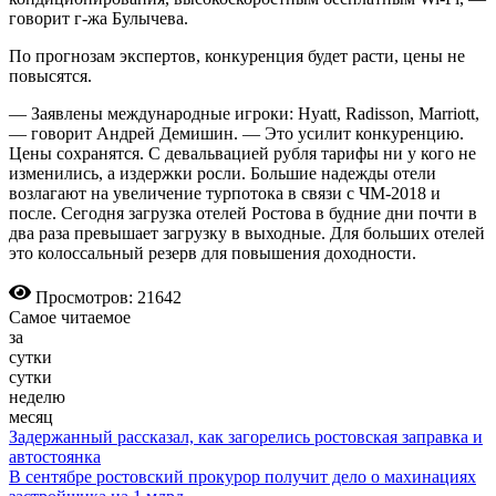
говорит г-жа Булычева.
По прогнозам экспертов, конкуренция будет расти, цены не
повысятся.
— Заявлены международные игроки: Hyatt, Radisson, Marriott,
— говорит Андрей Демишин. — Это усилит конкуренцию.
Цены сохранятся. С девальвацией рубля тарифы ни у кого не
изменились, а издержки росли. Большие надежды отели
возлагают на увеличение турпотока в связи с ЧМ-2018 и
после. Сегодня загрузка отелей Ростова в будние дни почти в
два раза превышает загрузку в выходные. Для больших отелей
это колоссальный резерв для повышения доходности.
Просмотров: 21642
Самое читаемое
за
сутки
сутки
неделю
месяц
Задержанный рассказал, как загорелись ростовская заправка и
автостоянка
В сентябре ростовский прокурор получит дело о махинациях