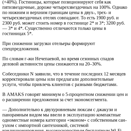
(+40%). Гостиницы, которые позиционируют себя как
пятизвездочные, дороже четырехзвездочных на 100%. Однако
по нижним и верхним границам цены в двух-, трех- и
четырехзвездочных отелях совпадают. То есть 1900 руб. и
2300 руб. может стоить номер в гостинице 2* и 3*; 3200 руб.
— 3* и 4*. Существенно отличаются только цены в
гостиницах 5*.
При снижении загрузки отельеры формируют
спецпредложения.
По словам г-жи Нечепаевой, во время сезонных спадов
деловой активности цены снижаются на 20–30%.
Собеседники N заявили, что в течение последних 12 месяцев
корректировали цены или предлагали дополнительные
услуги, чтобы привлечь клиентов с разными бюджетами.
В AMAKS говорят минимум о 5-процентном снижении цен и
о расширении предложения за счет экономсегмента.
— Дополнительно к двухуровневым люксам c джакузи и
панорамным видом мы ввели в эксплуатацию компактные
одноместные номера категории «эконом» с собственным сан­
узлом с импортной сантехникой, системой
кондиционирования, высокоскоростным бесплатным Wi-Fi, —