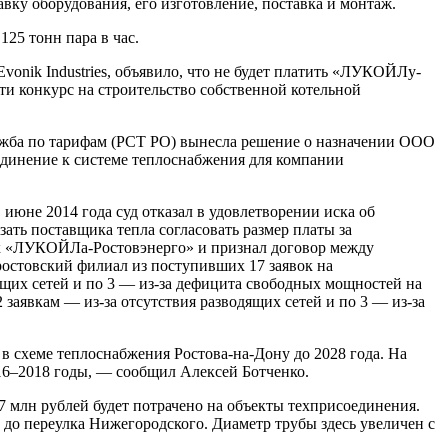
вку оборудования, его изготовление, поставка и монтаж.
25 тонн пара в час.
nik Industries, объявило, что не будет платить «ЛУКОЙЛу-
ти конкурс на строительство собственной котельной
лужба по тарифам (РСТ РО) вынесла решение о назначении ООО
оединение к системе теплоснабжения для компании
не 2014 года суд отказал в удовлетворении иска об
зать поставщика тепла согласовать размер платы за
иск «ЛУКОЙЛа-Ростовэнерго» и признал договор между
остовский филиал из поступивших 17 заявок на
дящих сетей и по 3 — из-за дефицита свободных мощностей на
заявкам — из-за отсутствия разводящих сетей и по 3 — из-за
схеме теплоснабжения Ростова-на-Дону до 2028 года. На
16–2018 годы, — сообщил Алексей Ботченко.
7 млн рублей будет потрачено на объекты техприсоединения.
 до переулка Нижегородского. Диаметр трубы здесь увеличен с