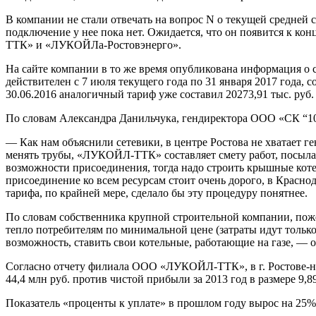
В компании не стали отвечать на вопрос N о текущей средне
подключение у нее пока нет. Ожидается, что он появится к 
ТТК» и «ЛУКОЙЛа-Ростовэнерго».
На сайте компании в то же время опубликована информация о 
действителен с 7 июля текущего года по 31 января 2017 года, сос
30.06.2016 аналогичный тариф уже составил 20273,91 тыс. руб.
По словам Александра Данильчука, гендиректора ООО «СК “10-Г
— Как нам объяснили сетевики, в центре Ростова не хватает ге
менять трубы, «ЛУ­КОЙЛ-ТТК» составляет смету работ, посылае
возможности присоединения, тогда надо строить крышные коте
присоединение ко всем ресурсам стоит очень дорого, в Красно
тарифа, по крайней мере, сделало бы эту процедуру понятнее.
По словам собственника крупной строительной компании, пож
тепло потребителям по минимальной цене (затраты идут только 
возможность, ставить свои котельные, работающие на газе, — 
Согласно отчету филиала ООО «ЛУКОЙЛ-ТТК», в г. Ростове-на-Д
44,4 млн руб. против чистой прибыли за 2013 год в размере 9,8
Показатель «проценты к уплате» в прошлом году вырос на 25%