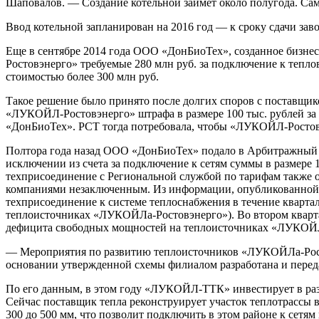
Шаповалов. — Создание котельной займет около полугода. Сам
Ввод котельной запланирован на 2016 год — к сроку сдачи зав
Еще в сентябре 2014 года ООО «ДонБиоТех», созданное бизнес
Ростовэнерго» требуемые 280 млн руб. за подключение к тепло
стоимостью более 300 млн руб.
Такое решение было принято после долгих споров с поставщик
«ЛУКОЙЛ-Ростовэнерго» штрафа в размере 100 тыс. рублей за т
«ДонБиоТех». РСТ тогда потребовала, чтобы «ЛУКОЙЛ-Ростовэ
Полтора года назад ООО «ДонБиоТех» подало в Арбитражный с
исключении из счета за подключение к сетям суммы в размере 1
техприсоединение с Региональной службой по тарифам также 
компаниями незаключенным. Из информации, опубликованной н
техприсоединение к системе теп­лоснабжения в течение квартал
теплоисточниках «ЛУКОЙЛа-Ростовэнерго»). Во втором квартале
дефицита свободных мощностей на теплоисточниках «ЛУКОЙЛа
— Мероприятия по развитию теп­лоисточников «ЛУКОЙЛа-Рост
основании утвержденной схемы филиалом разработана и перед
По его данным, в этом году «ЛУ­КОЙЛ-ТТК» инвестирует в разв
Сейчас поставщик тепла реконструирует участок теплотрассы в
300 до 500 мм, что позволит подключить в этом районе к сетям