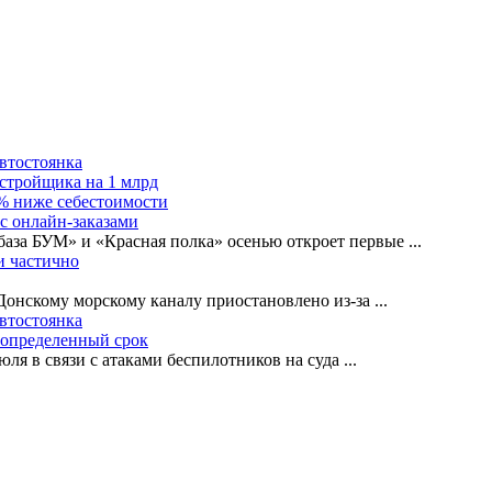
автостоянка
астройщика на 1 млрд
0% ниже себестоимости
с онлайн-заказами
база БУМ» и «Красная полка» осенью откроет первые
...
и частично
-Донскому морскому каналу приостановлено из-за
...
автостоянка
еопределенный срок
ля в связи с атаками беспилотников на суда
...