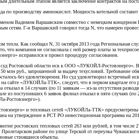
ым длительным этапом является заключение контрактов на поста
ода по производству аминокислот. Мощность котельной составит 1
меном Вадимом Варшавским совместно с немецким концерном Evo
вым сетям. Г-н Варшавский говорил тогда N, что намерен провес
ом тепла. Как сообщал N, 31 октября 2013 года Региональная с
о, что компания не согласовала с ней размер платы за техприс
нерго» исправился и провел процедуру согласования.
уд Ростовской области иск к ООО «ЛУКОЙЛ-Ростовэнерго». В ию
50 млн руб., запрошенной за выдачу техусловий. Требование обя
осталось без удовлетворения. Но суд удовлетворил встречный 
а сайте «ЛУКОЙЛа-ТТК», следует, что в первом квартале его р
а отказал в 14 случаях (по 11 заявкам — из-за отсутствия разво
 из поступивших 6 зая­вок филиал отказал в пяти случаях (по 2 
-Ростов­энерго»).
ов­энерго» и тепловых сетей «ЛУКОЙЛа-ТТК» предусмотрены в 
ана на утверждение в РСТ РО инвестиционная программа на 20
итие ростовских тепловых сетей 263 млн рублей, в том числе 2
 Пролетарском районе по улице Терской от переулка Чувашского
 новые строящиеся объекты.