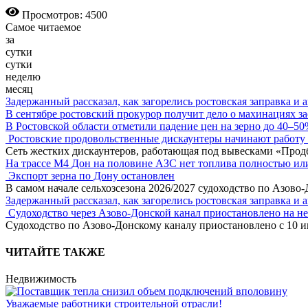
Просмотров: 4500
Самое читаемое
за
сутки
сутки
неделю
месяц
Задержанный рассказал, как загорелись ростовская заправка и 
В сентябре ростовский прокурор получит дело о махинациях з
В Ростовской области отметили падение цен на зерно до 40–5
Ростовские продовольственные дискаунтеры начинают работу 
Сеть жестких дискаунтеров, работающая под вывесками «Прод
На трассе М4 Дон на половине АЗС нет топлива полностью ил
Экспорт зерна по Дону остановлен
В самом начале сельхозсезона 2026/2027 судоходство по Азово
Задержанный рассказал, как загорелись ростовская заправка и 
Судоходство через Азово-Донской канал приостановлено на н
Судоходство по Азово-Донскому каналу приостановлено с 10 ию
ЧИТАЙТЕ ТАКЖЕ
Недвижимость
Уважаемые работники строительной отрасли!