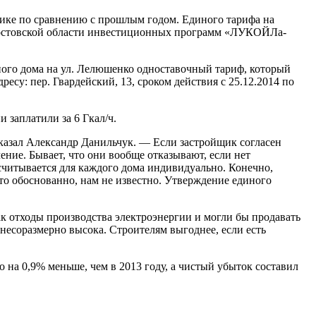
мике по сравнению с прошлым годом. Единого тарифа на
м Ростовской области инвестиционных программ «ЛУКОЙЛа-
жного дома на ул. Лелюшенко одноставочный тариф, который
дресу: пер. Гвардейский, 13, сроком действия с 25.12.2014 по
 заплатили за 6 Гкал/ч.
ссказал Александр Данильчук. — Если застройщик согласен
ние. Бывает, что они вообще отказывают, если нет
считывается для каждого дома индивидуально. Конечно,
это обоснованно, нам не известно. Утверждение единого
к отходы производства электроэнергии и могли бы продавать
 несоразмерно высока. Строителям выгоднее, если есть
 на 0,9% меньше, чем в 2013 году, а чистый убыток составил