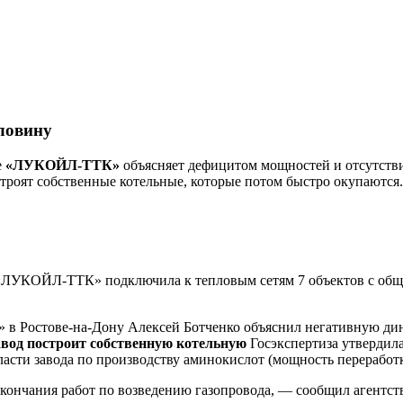
ловину
е
«ЛУКОЙЛ-ТТК»
объясняет дефицитом мощностей и отсутстви
троят собственные котельные, которые потом быстро окупаются.
«ЛУКОЙЛ-ТТК» подключила к тепловым сетям 7 объектов с общей 
 Ростове-на-Дону Алексей Ботченко объяснил негативную дин
авод построит собственную котельную
Госэкспертиза утвердил
асти завода по производству аминокислот (мощность переработки
окончания работ по возведению газопровода, — сообщил агент