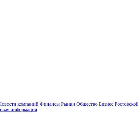
Новости компаний
Финансы
Рынки
Общество
Бизнес Ростовской
овая информация