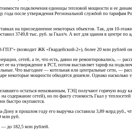
й стоимости подключения единицы тепловой мощности и ее дина
концу года после утверждения Региональной службой по тарифа
ставках на присоединение некоторых объектов. Так, для 10-эта
тавил 3749,8 тыс. руб. за Гкал/ч. А вот для здания в центре по а
ПЗ”» (возводит ЖК «Гвардей­ский-2»), более 20 млн рублей они
нерации, сетей, а те, что есть, давно не ремонтировались, — ра
т ее на утверждение в РСТ, потом выставляет тариф на подключе
льные. Что выгоднее — котельная или центральные сети, — рас
даре некоторые мощности обходятся дешевле. Однако насколько 
елавшего остаться неназванным, ТЭЦ получают горячую воду ка
на содержание сетей), но по факту стоимость Гкал у теплосетей
они быстро окупаются.
ону в прошлом году его выручка составила 3,89 млрд руб., что
9 млн руб.
 — до 182,5 млн рублей.