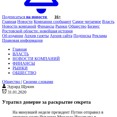
Подписаться
на новости
16+
Главная
Новости
Компании сообщают
Самое читаемое
Власть
Новости компаний
Финансы
Рынки
Общество
Бизнес
Ростовской области: новейшая история
Об издании
Архив газеты
Архив сайта
Подписка
Реклама
Правовая информация
Главная
ВЛАСТЬ
НОВОСТИ КОМПАНИЙ
ФИНАНСЫ
РЫНКИ
ОБЩЕСТВО
Общество
|
Своими словами
Эдуард Щукин
31.01.2020
Утратил доверие за раскрытие секрета
На минувшей неделе президент Путин отправил в
отставку главу Чувашии Михаила Игнатьева в