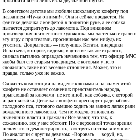
произойти всего лишь из-за двузначной шутки.
В советском детстве мы любили шоколадную конфету под
названием «Ну-ка отними!». Она и сейчас продается. На
фантике девочка с конфетой в поднятой руке, а ее собака
пытается допрыгнуть до лакомства. Под влиянием
произведения неизвестного художника мы частенько играли в
эту игру с приятелями, просившими нас чем-нибудь их
угостить. Допрыгнешь — получишь. Кстати, пиарщики
Игнатьева, которые, видимо, в детстве так же игрались,
сначала пытались оправдать начальника тем, что офицер МЧС
якобы был его старым товарищем, с которым у него
сложились такие вот веселые отношения. Может, это и
правда, только уже не важно.
Схожесть композиции на видео с ключами и на знаменитой
конфете не оставляет сомнения: представитель народа,
прыгающий за ключами, не кто иной, как собачка, с которой
играет хозяйка. Девочка с конфеты дрессирует ради забавы
голодного пса, готового смешно ходить на задних лапах ради
вожделенного лакомства. Чем не модель отношения
нынешних власти и граждан? Все знают, что так, к
сожалению, все у нас обстоит. Но с верховной точки зрения
нельзя этого демонстрировать, заострять на этом внимание.
По аналогии с другим девизом: «Воровать — воруй, но,
смотри, не попадайся». Барин-чиновник просто «попался»,