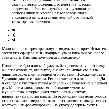
связи с утратой доверия. Это первый в истории
современной России случай, когда руководителя
региона лишили кресла не из-за заведенного
уголовного дела, а за сомнительный с этической
точки зрения поступок.
Мало кто не смотрел пресловутое видео, на котором Игнатьев
заставляет офицера МЧС подпрыгнуть за ключами от нового
транспорта. Картина получилась символичной.
Политологи бросились обсуждать беспрецедентную отставку.
Многие отмечают, что выходка Михаила Игнатьева была
лишь поводом, а не причиной его отставки. Положение дел в
Чувашии далеко от идеала. Регион числится в отстающих. Да
и скандал с участием главы республики случается не в первый
раз. Многим запомнилось его обещание «мочить»
журналистов, которые участвуют в разных схемах,
направленных против власти. За рассуждениями политологов
стоит нежелание верить в то, что отстранение главы региона с
жесточайшей формулировкой «за утрату доверия» может