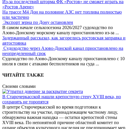
Из-за последствий шторма ФК «Ростов» не сможет играть на
«Ростов Арене»
На трассе М4 Дон на половине АЗС нет топлива полностью
или частично
Экспорт зерна по Дону остановлен
В самом начале сельхозсезона 2026/2027 судоходство по
Азово-Донскому морскому каналу приостановлено из-за
...
Задержанный рассказал, как загорелись ростовская заправка и
автостоянка
Судоходство через Азово-Донской канал приостановлено на
неопределенный срок
Судоходство по Азово-Донскому каналу приостановлено с 10
июля в связи с атаками беспилотников на суда
...
ЧИТАЙТЕ ТАКЖЕ
Своими словами
В Старочеркасской нашли крепостную стену XVIII века, но
сохранять не торопятся
В центре Старочеркасской во время подготовки к
строительству на участке, принадлежащем частному лицу,
обнаружена важная находка — остатки крепостной стены
XVIII века. По непонятной причине областной комитет по
охране объектов культурного наследия не предпринимает мер