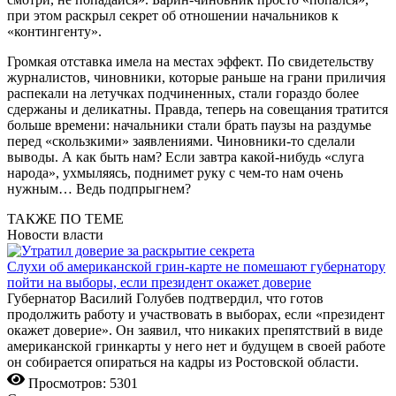
при этом раскрыл секрет об отношении начальников к
«контингенту».
Громкая отставка имела на местах эффект. По свидетельству
журналистов, чиновники, которые раньше на грани приличия
распекали на летучках подчиненных, стали гораздо более
сдержаны и деликатны. Правда, теперь на совещания тратится
больше времени: начальники стали брать паузы на раздумье
перед «скользкими» заявлениями. Чиновники-то сделали
выводы. А как быть нам? Если завтра какой-нибудь «слуга
народа», ухмыляясь, поднимет руку с чем-то нам очень
нужным… Ведь подпрыгнем?
ТАКЖЕ ПО ТЕМЕ
Новости власти
Слухи об американской грин-карте не помешают губернатору
пойти на выборы, если президент окажет доверие
Губернатор Василий Голубев подтвердил, что готов
продолжить работу и участвовать в выборах, если «президент
окажет доверие». Он заявил, что никаких препятствий в виде
американской гринкарты у него нет и будущем в своей работе
он собирается опираться на кадры из Ростовской области.
Просмотров: 5301