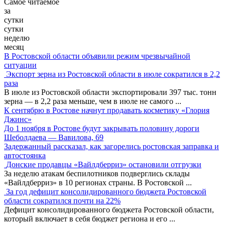
Самое читаемое
за
сутки
сутки
неделю
месяц
В Ростовской области объявили режим чрезвычайной
ситуации
Экспорт зерна из Ростовской области в июле сократился в 2,2
раза
В июле из Ростовской области экспортировали 397 тыс. тонн
зерна — в 2,2 раза меньше, чем в июле не самого
...
К сентябрю в Ростове начнут продавать косметику «Глория
Джинс»
До 1 ноября в Ростове будут закрывать половину дороги
Шеболдаева — Вавилова, 69
Задержанный рассказал, как загорелись ростовская заправка и
автостоянка
Донские продавцы «Вайлдберриз» остановили отгрузки
За неделю атакам беспилотников подверглись склады
«Вайлдберриз» в 10 регионах страны. В Ростовской
...
За год дефицит консолидированного бюджета Ростовской
области сократился почти на 22%
Дефицит консолидированного бюджета Ростовской области,
который включает в себя бюджет региона и его
...