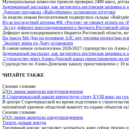
Муниципальные комиссии провели проверки 2488 школ, детск
Задержанный рассказал, как загорелись ростовская заправка и 
Донские продавцы «Вайлдберриз» остановили отгрузки
За неделю атакам беспилотников подверглись склады «Вайлдбе
Из-за последствий шторма ФК «Ростов» не сможет играть на «
За год дефицит консолидированного бюджета Ростовской обла
Дефицит консолидированного бюджета Ростовской области, кот
На трассе М4 Дон на половине АЗС нет топлива полностью ил
Экспорт зерна по Дону остановлен
В самом начале сельхозсезона 2026/2027 судоходство по Азово
Задержанный рассказал, как загорелись ростовская заправка и 
Судоходство через Азово-Донской канал приостановлено на н
Судоходство по Азово-Донскому каналу приостановлено с 10 ию
ЧИТАЙТЕ ТАКЖЕ
Своими словами
В Старочеркасской нашли крепостную стену XVIII века, но сох
В центре Старочеркасской во время подготовки к строительств
непонятной причине областной комитет по охране объектов кул
Своими словами
Топить дальше некуда
Топливный кризис заставляет задуматься, кому сейчас бензин 