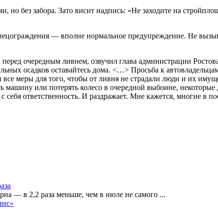
, но без забора. Зато висит надпись: «Не заходите на стройпло
спецограждения — вполне нормальное предупреждение. Не вызыва
, перед очередным ливнем, озвучил глава администрации Ростов
ильных осадков оставайтесь дома. <…> Просьба к автовладельца
все меры для того, чтобы от ливня не страдали люди и их имуще
ть машину или потерять колесо в очередной выбоине, некоторые 
с себя ответственность. И раздражает. Мне кажется, многие в п
раза
рна — в 2,2 раза меньше, чем в июле не самого
...
инс»