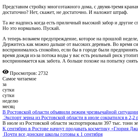
Представим стройку многоэтажного дома, с двумя-тремя кранами
достаточно? Нет, скажет, не достаточно. И наложит штраф.
Та же надпись когда есть приличный высокий забор и другие 
Но это нормально. Пускай.
А теперь возьмем предупреждение, которое на прошлой неделе
Держитесь как можно дальше от высоких деревьев. Во время с
воспринималось спокойно, если бы в городе были предприняты 
время дождя из-за потока воды у вас есть реальный риск утопи
воспринимается как забота. А больше похоже на попытку снять 
Просмотров: 2732
Самое читаемое
за
сутки
сутки
неделю
месяц
В Ростовской области объявили режим чрезвычайной ситуации
Экспорт зерна из Ростовской области в июле сократился в 2,2 
В июле из Ростовской области экспортировали 397 тыс. тонн зе
К сентябрю в Ростове начнут продавать косметику «Глория Дж
Почти все донские школы готовы к 1 сентября