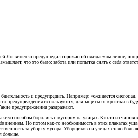
ей Логвиненко предупредил горожан об ожидаемом ливне, попро
мышляет, что это было: забота или попытка снять с себя ответс
дительность и предупредить. Например: «ожидается снегопад, 
 что предупреждения используются, для защиты от критики в бу
 Такие предупреждения раздражают.
таким способом боролись с мусором на улицах. Кто-то из чиновн
бвинением. Но потом как-то необходимость в этих плакатах ушла
ветственность за уборку мусора. Уборщиков на улицах стало боль
я больше.