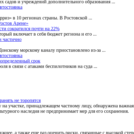
их садов и учреждений дополнительного образования
...
автостоянка
рриз» в 10 регионах страны. В Ростовской
...
Ростов Арене»
сти сократился почти на 22%
орый включает в себя бюджет региона и его
...
и частично
-Донскому морскому каналу приостановлено из-за
...
автостоянка
еопределенный срок
ля в связи с атаками беспилотников на суда
...
ранять не торопятся
у на участке, принадлежащем частному лицу, обнаружена важная
ьтурного наследия не предпринимает мер для его сохранения.
нужнее, а также еще раз оценить риски, связанные с высокой с