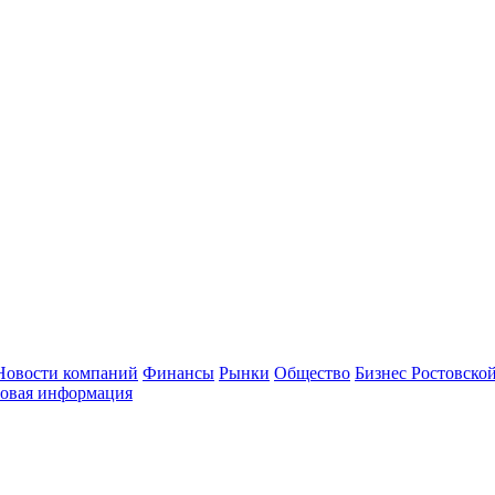
Новости компаний
Финансы
Рынки
Общество
Бизнес Ростовской
овая информация