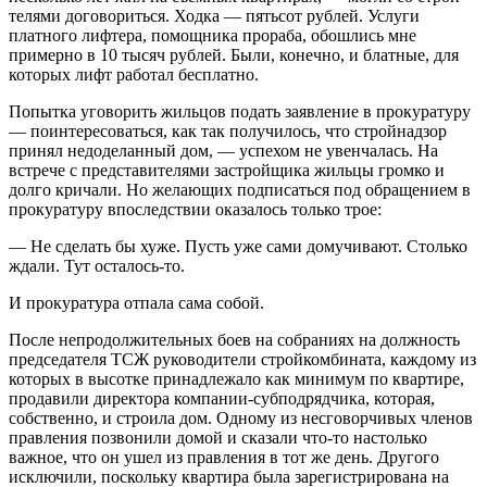
телями договориться. Ходка — пятьсот рублей. Услуги
платного лифтера, помощника прораба, обошлись мне
примерно в 10 тысяч рублей. Были, конечно, и блатные, для
которых лифт работал бесплатно.
Попытка уговорить жильцов подать заявление в прокуратуру
— поинтересоваться, как так получилось, что стройнадзор
принял недоделанный дом, — успехом не увенчалась. На
встрече с представителями застройщика жильцы громко и
долго кричали. Но желающих подписаться под обращением в
прокуратуру впоследствии оказалось только трое:
— Не сделать бы хуже. Пусть уже сами домучивают. Столько
ждали. Тут осталось-то.
И прокуратура отпала сама собой.
После непродолжительных боев на собраниях на должность
председателя ТСЖ руководители стройкомбината, каждому из
которых в высотке принадлежало как минимум по квартире,
продавили директора компании-суб­под­рядчика, которая,
собственно, и строила дом. Одному из несговорчивых членов
правления позвонили домой и сказали что-то настолько
важное, что он ушел из правления в тот же день. Другого
исключили, поскольку квартира была зарегистрирована на