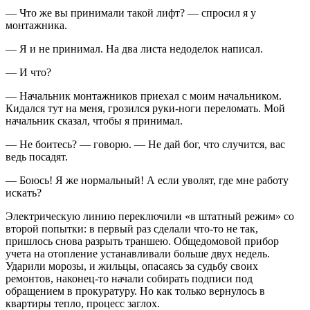
— Что же вы принимали такой лифт? — спросил я у
монтажника.
— Я и не принимал. На два листа недоделок написал.
— И что?
— Начальник монтажников приехал с моим начальником.
Кидался тут на меня, грозился руки-ноги переломать. Мой
начальник сказал, чтобы я принимал.
— Не боитесь? — говорю. — Не дай бог, что случится, вас
ведь посадят.
— Боюсь! Я же нормальный! А если уволят, где мне работу
искать?
Электрическую линию переключили «в штатный режим» со
второй попытки: в первый раз сделали что-то не так,
пришлось снова разрыть траншею. Общедомовой прибор
учета на отоп­ление устанавливали больше двух недель.
Ударили морозы, и жильцы, опасаясь за судьбу своих
ремонтов, наконец-то начали собирать подписи под
обращением в прокуратуру. Но как только вернулось в
квартиры тепло, процесс заглох.