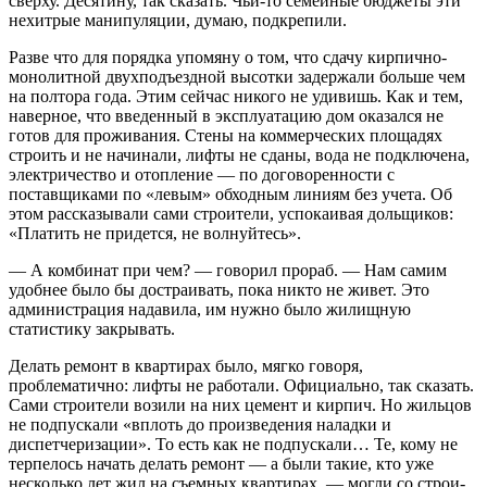
сверху. Десятину, так сказать. Чьи-то семейные бюджеты эти
нехитрые манипуляции, думаю, подкрепили.
Разве что для порядка упомяну о том, что сдачу кирпично-
монолитной двухподъездной высотки задержали больше чем
на полтора года. Этим сейчас никого не удивишь. Как и тем,
наверное, что введенный в эксплуатацию дом оказался не
готов для проживания. Стены на коммерческих площадях
строить и не начинали, лифты не сданы, вода не подключена,
электричество и отопление — по договоренности с
поставщиками по «левым» обходным линиям без учета. Об
этом рассказывали сами строители, успокаивая дольщиков:
«Платить не придется, не волнуйтесь».
— А комбинат при чем? — говорил прораб. — Нам самим
удобнее было бы достраивать, пока никто не живет. Это
администрация надавила, им нужно было жилищную
статистику закрывать.
Делать ремонт в квартирах было, мягко говоря,
проблематично: лифты не работали. Официально, так сказать.
Сами строители возили на них цемент и кирпич. Но жильцов
не подпускали «вплоть до произведения наладки и
диспетчеризации». То есть как не подпускали… Те, кому не
терпелось начать делать ремонт — а были такие, кто уже
несколько лет жил на съемных квартирах, — могли со строи­