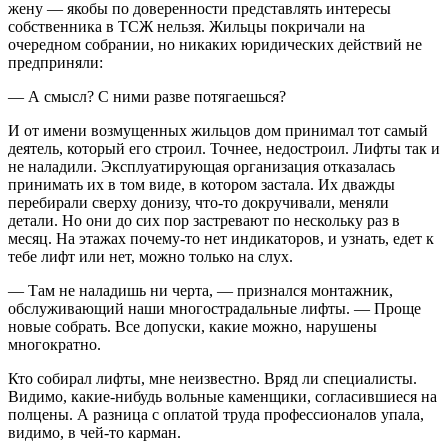
жену — якобы по доверенности представлять интересы
собственника в ТСЖ нельзя. Жильцы покричали на
очередном собрании, но никаких юридических действий не
предприняли:
— А смысл? С ними разве потягаешься?
И от имени возмущенных жильцов дом принимал тот самый
деятель, который его строил. Точнее, недостроил. Лифты так и
не наладили. Эксплуатирующая организация отказалась
принимать их в том виде, в котором застала. Их дважды
перебирали сверху донизу, что-то докручивали, меняли
детали. Но они до сих пор застревают по нескольку раз в
месяц. На этажах почему-то нет индикаторов, и узнать, едет к
тебе лифт или нет, можно только на слух.
— Там не наладишь ни черта, — признался монтажник,
обслуживающий наши многострадальные лифты. — Проще
новые собрать. Все допуски, какие можно, нарушены
многократно.
Кто собирал лифты, мне неизвестно. Вряд ли специалисты.
Видимо, какие-нибудь вольные каменщики, согласившиеся на
полцены. А разница с оплатой труда профессионалов упала,
видимо, в чей-то карман.