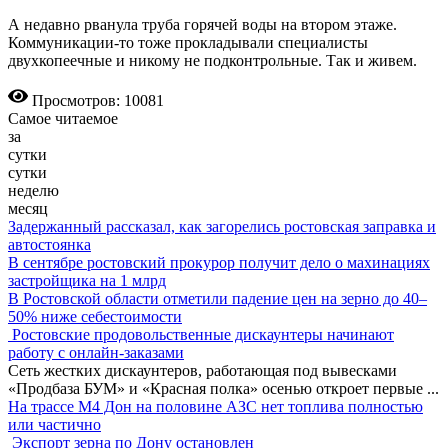
А недавно рванула труба горячей воды на втором этаже.
Коммуникации-то тоже прокладывали специалисты
двухкопеечные и никому не подконтрольные. Так и живем.
Просмотров: 10081
Самое читаемое
за
сутки
сутки
неделю
месяц
Задержанный рассказал, как загорелись ростовская заправка и
автостоянка
В сентябре ростовский прокурор получит дело о махинациях
застройщика на 1 млрд
В Ростовской области отметили падение цен на зерно до 40–
50% ниже себестоимости
Ростовские продовольственные дискаунтеры начинают
работу с онлайн-заказами
Сеть жестких дискаунтеров, работающая под вывесками
«Продбаза БУМ» и «Красная полка» осенью откроет первые
...
На трассе М4 Дон на половине АЗС нет топлива полностью
или частично
Экспорт зерна по Дону остановлен