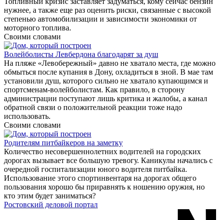
Топливный кризис заставляет задуматься, кому сейчас бензин
нужнее, а также еще раз оценить риски, связанные с высокой
степенью автомобилизации и зависимости экономики от
моторного топлива.
Своими словами
Волейболисты Левбердона благодарят за душ
На пляже «Левобережный» давно не хватало места, где можно
обмыться после купания в Дону, охладиться в зной. В мае там
установили душ, которого сильно не хватало купающимся и
спортсменам-волейболистам. Как правило, в сторону
администрации поступают лишь критика и жалобы, а канал
обратной связи о положительной реакции тоже надо
использовать.
Своими словами
Родителям питбайкеров на заметку
Количество несовершеннолетних водителей на городских
дорогах вызывает все большую тревогу. Каникулы начались с
очередной госпитализации юного водителя питбайка.
Использование этого спортинвентаря на дорогах общего
пользования хорошо бы приравнять к ношению оружия, но
кто этим будет заниматься?
Ростовский деловой портал