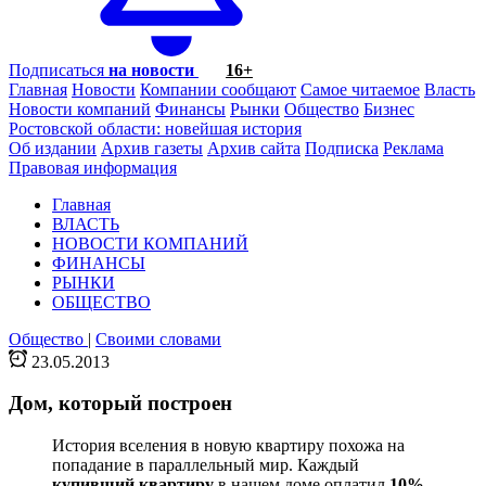
Подписаться
на новости
16+
Главная
Новости
Компании сообщают
Самое читаемое
Власть
Новости компаний
Финансы
Рынки
Общество
Бизнес
Ростовской области: новейшая история
Об издании
Архив газеты
Архив сайта
Подписка
Реклама
Правовая информация
Главная
ВЛАСТЬ
НОВОСТИ КОМПАНИЙ
ФИНАНСЫ
РЫНКИ
ОБЩЕСТВО
Общество
|
Своими словами
23.05.2013
Дом, который построен
История вселения в новую квартиру похожа на
попадание в параллельный мир. Каждый
купивший квартиру
в нашем доме оплатил
10%