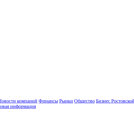
Новости компаний
Финансы
Рынки
Общество
Бизнес Ростовской
овая информация