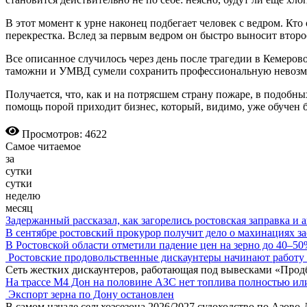
В этот момент к урне наконец подбегает человек с ведром. К
перекрестка. Вслед за первым ведром он быстро выносит второе
Все описанное случилось через день после трагедии в Кемеро
таможни и УМВД сумели сохранить профессиональную невозм
Получается, что, как и на потрясшем страну пожаре, в подобн
помощь порой приходит бизнес, который, видимо, уже обучен б
Просмотров: 4622
Самое читаемое
за
сутки
сутки
неделю
месяц
Задержанный рассказал, как загорелись ростовская заправка и 
В сентябре ростовский прокурор получит дело о махинациях з
В Ростовской области отметили падение цен на зерно до 40–5
Ростовские продовольственные дискаунтеры начинают работу 
Сеть жестких дискаунтеров, работающая под вывесками «Прод
На трассе М4 Дон на половине АЗС нет топлива полностью ил
Экспорт зерна по Дону остановлен
В самом начале сельхозсезона 2026/2027 судоходство по Азово