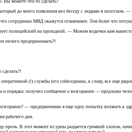
. Вы можете что-то сделать?
оторый до моего появления вел беседу с людьми в штатском. — 
, что сотрудники МВД окажутся отзывчивее. Тем более что потуш
ирует полицейский на проходной. — Можем водички вам вынести
жен ничего предпринимать?!
 сделать?!
 оперативной (!) службы (его собеседники, к слову, все еще ряд
на и порядка: получил сообщение о возгорании — предложи чело
 возгорание? — предпринимаю я еще одну попытку воззвать к зд
ия рабочего дня.
у прочь. В этот момент из урны раздается громкий хлопок, начин
пки? насколько все серьезно? есть ли угроза взрыва?