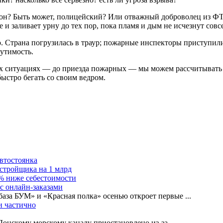
то он? Быть может, полицейский? Или отважный доброволец из Ф
 и заливает урну до тех пор, пока пламя и дым не исчезнут сов
во. Страна погрузилась в траур; пожарные инспекторы приступи
утимость.
ых ситуациях — до приезда пожарных — мы можем рассчитывать то
ыстро бегать со своим ведром.
автостоянка
астройщика на 1 млрд
0% ниже себестоимости
с онлайн-заказами
база БУМ» и «Красная полка» осенью откроет первые
...
и частично
-Донскому морскому каналу приостановлено из-за
...