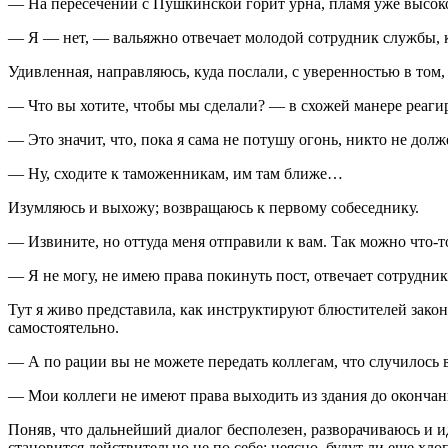
— На пересечении с Пушкинской горит урна, пламя уже высоко
— Я — нет, — вальяжно отвечает молодой сотрудник службы, к
Удивленная, направляюсь, куда послали, с уверенностью в том
— Что вы хотите, чтобы мы сделали? — в схожей манере реаг
— Это значит, что, пока я сама не потушу огонь, никто не дол
— Ну, сходите к таможенникам, им там ближе…
Изумляюсь и выхожу; возвращаюсь к первому собеседнику.
— Извините, но оттуда меня отправили к вам. Так можно что-то
— Я не могу, не имею права покинуть пост, отвечает сотрудник
Тут я живо представила, как инструктируют блюстителей зако
самостоятельно.
— А по рации вы не можете передать коллегам, что случилось
— Мои коллеги не имеют права выходить из здания до окончан
Поняв, что дальнейший диалог бесполезен, разворачиваюсь и ид
становится действительно не по себе: неясно, будут ли еще хло