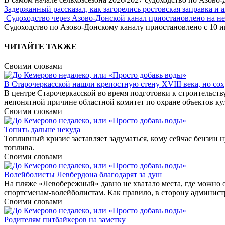
Задержанный рассказал, как загорелись ростовская заправка и 
Судоходство через Азово-Донской канал приостановлено на н
Судоходство по Азово-Донскому каналу приостановлено с 10 ию
ЧИТАЙТЕ ТАКЖЕ
Своими словами
В Старочеркасской нашли крепостную стену XVIII века, но сох
В центре Старочеркасской во время подготовки к строительств
непонятной причине областной комитет по охране объектов кул
Своими словами
Топить дальше некуда
Топливный кризис заставляет задуматься, кому сейчас бензин 
топлива.
Своими словами
Волейболисты Левбердона благодарят за душ
На пляже «Левобережный» давно не хватало места, где можно о
спортсменам-волейболистам. Как правило, в сторону админист
Своими словами
Родителям питбайкеров на заметку