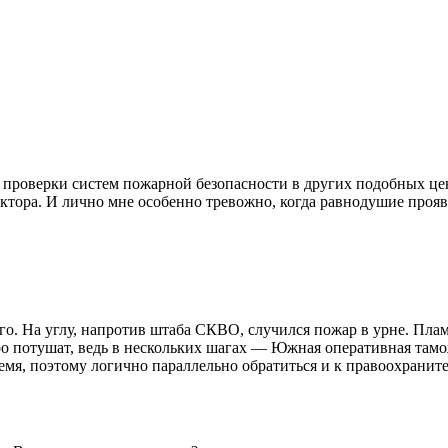
проверки систем пожарной безопасности в других подобных цент
ктора. И лично мне особенно тревожно, когда равнодушие проявл
го. На углу, напротив штаба СКВО, случился пожар в урне. Плам
коро потушат, ведь в нескольких шагах — Южная оперативная там
ремя, поэтому логично параллельно обратиться и к правоохрани