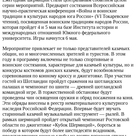
серии мероприятий. Предварит состязания Всероссийская
научно-практическая конференция «Война и воинские
традиции в культурах народов юга России» (VI Токаревские
чтения), посвященная воинским традициям народов России,
которая пройдет 4 и 5 мая на базе Института истории и
международных отношений Южного федерального
университета. Игры начнутся 6 мая.
Мероприятие привлекает не только представителей казачьих
общин, но и многочисленных зрителей и туристов. В этом
году в программу включены не только спортивные и
воинские состязания, характерные для казачьей культуры, но и
конкурсы костюмов донских казачек, будут возобновлены
соревнования по конному кроссу и джигитовке. При участии
гостей из Шотландии пройдут сражения на шотландских
палашах и чемпионат по шинти — древней шотландской
командной игре. В торжественной обстановке будут
проведены чин освящения оружия и обряд посажения на коня.
Эти обряды внесены в реестр нематериального культурного
наследия Российской Федерации. Впервые будет звучать
старинный казачий музыкальный инструмент — рылей. В
рамках шермиций пройдет открытый чемпионат Ростовской
области по джигитовке «Кубок Шермиций», бороться за
победу в котором будут более шестидесяти всадников,
представляющих конные клубы из десяти регионов страны.