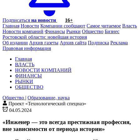
Подписаться
на новости
16+
Главная
Новости
Компании сообщают
Самое читаемое
Власть
Новости компаний
Финансы
Рынки
Общество
Бизнес
Ростовской области: новейшая история
Об издании
Архив газеты
Архив сайта
Подписка
Реклама
Правовая информация
Главная
ВЛАСТЬ
НОВОСТИ КОМПАНИЙ
ФИНАНСЫ
РЫНКИ
ОБЩЕСТВО
Общество
|
Образование, наука
Проект «Технологический спецназ»
04.05.2024
«Инженер — это всегда престижная профессия,
вне зависимости от периода истории»