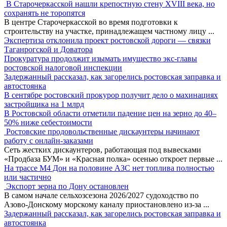
В Старочеркасской нашли крепостную стену XVIII века, но
сохранять не торопятся
В центре Старочеркасской во время подготовки к
строительству на участке, принадлежащем частному лицу
...
Экспертиза отклонила проект ростовской дороги — связки
Таганрогской и Доватора
Прокуратура продолжит изымать имущество экс-главы
ростовской налоговой инспекции
Задержанный рассказал, как загорелись ростовская заправка и
автостоянка
В сентябре ростовский прокурор получит дело о махинациях
застройщика на 1 млрд
В Ростовской области отметили падение цен на зерно до 40–
50% ниже себестоимости
Ростовские продовольственные дискаунтеры начинают
работу с онлайн-заказами
Сеть жестких дискаунтеров, работающая под вывесками
«Продбаза БУМ» и «Красная полка» осенью откроет первые
...
На трассе М4 Дон на половине АЗС нет топлива полностью
или частично
Экспорт зерна по Дону остановлен
В самом начале сельхозсезона 2026/2027 судоходство по
Азово-Донскому морскому каналу приостановлено из-за
...
Задержанный рассказал, как загорелись ростовская заправка и
автостоянка