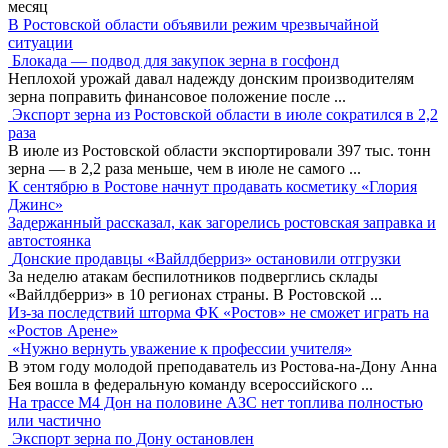
месяц
В Ростовской области объявили режим чрезвычайной
ситуации
Блокада — подвод для закупок зерна в госфонд
Неплохой урожай давал надежду донским производителям
зерна поправить финансовое положение после
...
Экспорт зерна из Ростовской области в июле сократился в 2,2
раза
В июле из Ростовской области экспортировали 397 тыс. тонн
зерна — в 2,2 раза меньше, чем в июле не самого
...
К сентябрю в Ростове начнут продавать косметику «Глория
Джинс»
Задержанный рассказал, как загорелись ростовская заправка и
автостоянка
Донские продавцы «Вайлдберриз» остановили отгрузки
За неделю атакам беспилотников подверглись склады
«Вайлдберриз» в 10 регионах страны. В Ростовской
...
Из-за последствий шторма ФК «Ростов» не сможет играть на
«Ростов Арене»
«Нужно вернуть уважение к профессии учителя»
В этом году молодой преподаватель из Ростова-на-Дону Анна
Бея вошла в федеральную команду всероссийского
...
На трассе М4 Дон на половине АЗС нет топлива полностью
или частично
Экспорт зерна по Дону остановлен