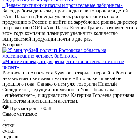
«Делаем тактильные пазлы и трогательные лабиринты»
За год работы донскому производителю товаров для детей
«Аль Пако» из Донецка удалось распространить свою
продукцию в России и выйти на зарубежные рынки. директор
по развитию ООО «Аль Пако» Ксения Травина заявляет, что в
этом году компания планирует увеличить количество
выпускаемой продукции почти в два раза.
В городе
«Многие почему-то уверены, что книги сейчас никто не
читает»
Ростовчанка Анастасия Худякова открыла первый в Ростове
независимый книжный магазин «В порядке» в декабре
прошлого года. Однако о нем уже говорили Николай
Солодников, ведущий популярного YouTube-канала
«ещёнепознер», и журналистка Катерина Гордеева (признана
Минюстом иностранным агентом).
Просмотров: 10038
Самое читаемое
за
сутки
сутки
неделю