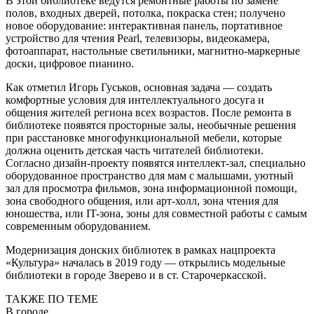
В этой библиотеке ведутся ремонтные работы по замене
полов, входных дверей, потолка, покраска стен; получено
новое оборудование: интерактивная панель, портативное
устройство для чтения Pearl, телевизоры, видеокамера,
фотоаппарат, настольные светильники, магнитно-маркерные
доски, цифровое пианино.
Как отметил Игорь Гуськов, основная задача — создать
комфортные условия для интеллектуального досуга и
общения жителей региона всех возрастов. После ремонта в
библиотеке появятся просторные залы, необычные решения
при расстановке многофункциональной мебели, которые
должна оценить детская часть читателей библиотеки.
Согласно дизайн-проекту появятся интеллект-зал, специально
оборудованное пространство для мам с малышами, уютный
зал для просмотра фильмов, зона информационной помощи,
зона свободного общения, или арт-холл, зона чтения для
юношества, или IT-зона, зоны для совместной работы с самым
современным оборудованием.
Модернизация донских библиотек в рамках нацпроекта
«Культура» началась в 2019 году — открылись модельные
библиотеки в городе Зверево и в ст. Старочеркасской.
ТАКЖЕ ПО ТЕМЕ
В городе