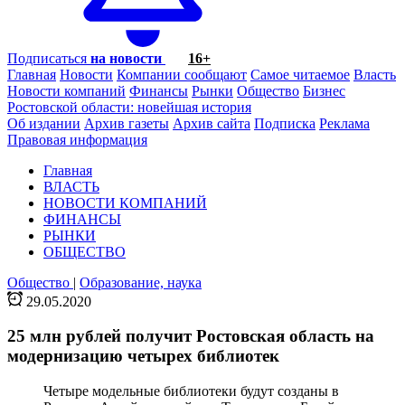
Подписаться
на новости
16+
Главная
Новости
Компании сообщают
Самое читаемое
Власть
Новости компаний
Финансы
Рынки
Общество
Бизнес
Ростовской области: новейшая история
Об издании
Архив газеты
Архив сайта
Подписка
Реклама
Правовая информация
Главная
ВЛАСТЬ
НОВОСТИ КОМПАНИЙ
ФИНАНСЫ
РЫНКИ
ОБЩЕСТВО
Общество
|
Образование, наука
29.05.2020
25 млн рублей получит Ростовская область на
модернизацию четырех библиотек
Четыре модельные библиотеки будут созданы в