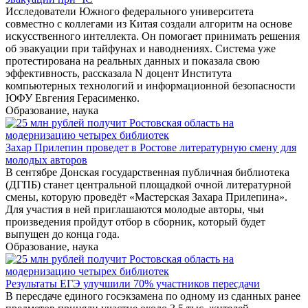
Исследователи Южного федерального университета
совместно с коллегами из Китая создали алгоритм на основе
искусственного интеллекта. Он помогает принимать решения
об эвакуации при тайфунах и наводнениях. Система уже
протестирована на реальных данных и показала свою
эффективность, рассказала N доцент Института
компьютерных технологий и информационной безопасности
ЮФУ Евгения Герасименко.
Образование, наука
Захар Прилепин проведет в Ростове литературную смену для
молодых авторов
В сентябре Донская государственная публичная библиотека
(ДГПБ) станет центральной площадкой очной литературной
смены, которую проведёт «Мастерская Захара Прилепина».
Для участия в ней приглашаются молодые авторы, чьи
произведения пройдут отбор в сборник, который будет
выпущен до конца года.
Образование, наука
Результаты ЕГЭ улучшили 70% участников пересдачи
В пересдаче единого госэкзамена по одному из сданных ранее