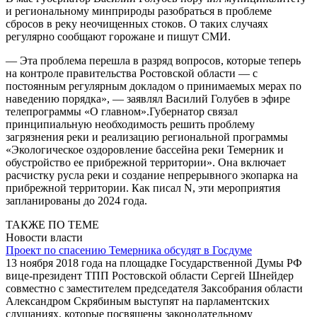
и региональному минприроды разобраться в проблеме
сбросов в реку неочищенных стоков. О таких случаях
регулярно сообщают горожане и пишут СМИ.
— Эта проблема перешла в разряд вопросов, которые теперь
на контроле правительства Ростовской области — с
постоянным регулярным докладом о принимаемых мерах по
наведению порядка», — заявлял Василий Голубев в эфире
телепрограммы «О главном».Губернатор связал
принципиальную необходимость решить проблему
загрязнения реки и реализацию региональной программы
«Экологическое оздоровление бассейна реки Темерник и
обустройство ее прибрежной территории». Она включает
расчистку русла реки и создание непрерывного экопарка на
прибрежной территории. Как писал N, эти мероприятия
запланированы до 2024 года.
ТАКЖЕ ПО ТЕМЕ
Новости власти
Проект по спасению Темерника обсудят в Госдуме
13 ноября 2018 года на площадке Государственной Думы РФ
вице-президент ТПП Ростовской области Сергей Шнейдер
совместно с заместителем председателя Заксобрания области
Александром Скрябиным выступят на парламентских
слушаниях, которые посвящены законодательному