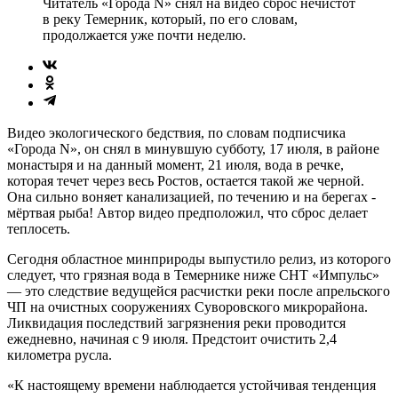
Читатель «Города N» снял на видео сброс нечистот
в реку Темерник, который, по его словам,
продолжается уже почти неделю.
Видео экологического бедствия, по словам подписчика
«Города N», он снял в минувшую субботу, 17 июля, в районе
монастыря и на данный момент, 21 июля, вода в речке,
которая течет через весь Ростов, остается такой же черной.
Она сильно воняет канализацией, по течению и на берегах -
мёртвая рыба! Автор видео предположил, что сброс делает
теплосеть.
Сегодня областное минприроды выпустило релиз, из которого
следует, что грязная вода в Темернике ниже СНТ «Импульс»
— это следствие ведущейся расчистки реки после апрельского
ЧП на очистных сооружениях Суворовского микрорайона.
Ликвидация последствий загрязнения реки проводится
ежедневно, начиная с 9 июля. Предстоит очистить 2,4
километра русла.
«К настоящему времени наблюдается устойчивая тенденция