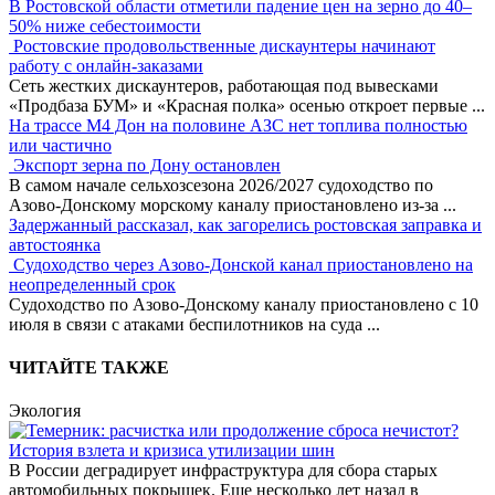
В Ростовской области отметили падение цен на зерно до 40–
50% ниже себестоимости
Ростовские продовольственные дискаунтеры начинают
работу с онлайн-заказами
Сеть жестких дискаунтеров, работающая под вывесками
«Продбаза БУМ» и «Красная полка» осенью откроет первые
...
На трассе М4 Дон на половине АЗС нет топлива полностью
или частично
Экспорт зерна по Дону остановлен
В самом начале сельхозсезона 2026/2027 судоходство по
Азово-Донскому морскому каналу приостановлено из-за
...
Задержанный рассказал, как загорелись ростовская заправка и
автостоянка
Судоходство через Азово-Донской канал приостановлено на
неопределенный срок
Судоходство по Азово-Донскому каналу приостановлено с 10
июля в связи с атаками беспилотников на суда
...
ЧИТАЙТЕ ТАКЖЕ
Экология
История взлета и кризиса утилизации шин
В России деградирует инфраструктура для сбора старых
автомобильных покрышек. Еще несколько лет назад в