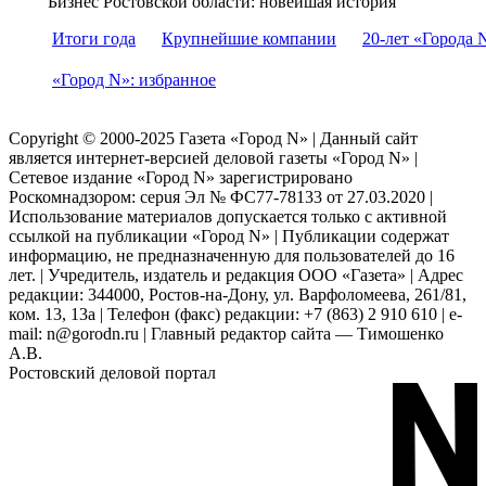
Бизнес Ростовской области: новейшая история
Итоги года
Крупнейшие компании
20-лет «Города 
«Город N»: избранное
Copyright © 2000-2025 Газета «Город N» | Данный сайт
является интернет-версией деловой газеты «Город N» |
Сетевое издание «Город N» зарегистрировано
Роскомнадзором: серuя Эл № ФС77-78133 от 27.03.2020 |
Использование материалов допускается только с активной
ссылкой на публикации «Город N» | Публикации содержат
информацию, не предназначенную для пользователей до 16
лет. | Учредитель, издатель и редакция ООО «Газета» | Адрес
редакции: 344000, Ростов-на-Дону, ул. Варфоломеева, 261/81,
ком. 13, 13а | Телефон (факс) редакции: +7 (863) 2 910 610 | e-
mail: n@gorodn.ru | Главный редактор сайта — Тимошенко
А.В.
Ростовский деловой портал