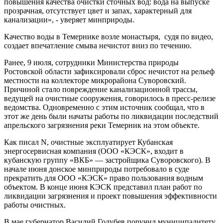
повышения качества очистки сточных вод: вода на выпуске
прозрачная, отсутствует цвет и запах, характерный для
канализации», - уверяет минприроды.
Качество воды в Темернике возле монастыря, судя по видео,
создает впечатление смыва нечистот вниз по течению.
Ранее, 9 июля, сотрудники Министерства природы
Ростовской области зафиксировали сброс нечистот на рельеф
местности на коллекторе микрорайона Суворовский.
Причиной стало повреждение канализационной трассы,
ведущей на очистные сооружения, говорилось в пресс-релизе
ведомства. Одновременно с этим источник сообщал, что в
этот же день были начаты работы по ликвидации последствий
апрельского загрязнения реки Темерник на этом объекте.
Как писал N, очистные эксплуатирует Кубанская
энергосервисная компания (ООО «КЭСК», входит в
кубанскую группу «ВКБ» — застройщика Суворовского). В
начале июня донское минприроды потребовало в суде
прекратить для ООО «КЭСК» право пользования водным
объектом. В конце июня КЭСК представил план работ по
ликвидации загрязнения и проект повышения эффективности
работы очистных.
В мае губернатор Василий Голубев поручил муниципалитету