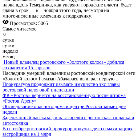
парка вдоль Темерника, как уверяют городские власти, будет
сдана в срок — к 1 ноября этого года, несмотря на
многочисленные замечания к подрядчику.
Просмотров: 5065
Самое читаемое
за
сутки
сутки
неделю
месяц
Новый владелец ростовского «Золотого колоса» добился
сохранения 15 ларьков
Наследник умершей владелицы ростовской кондитерской сети
«Золотой колос» Рамазан Абачараев выиграл первую
...
Прокуратура продолжит изымать имущество экс-главы
ростовской налоговой инспекции
ФК «Ростов» вернется на восстановленную после шторма
«Ростов Арену»
Обследование опасного дома в центре Ростова займет две
недели
Задержанный рассказал, как загорелись ростовская заправка и
автостоянка
В сентябре ростовский прокурор получит дело о махинациях
застройщика на 1 млрд