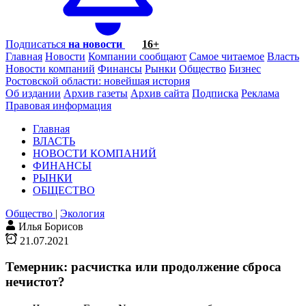
Подписаться
на новости
16+
Главная
Новости
Компании сообщают
Самое читаемое
Власть
Новости компаний
Финансы
Рынки
Общество
Бизнес
Ростовской области: новейшая история
Об издании
Архив газеты
Архив сайта
Подписка
Реклама
Правовая информация
Главная
ВЛАСТЬ
НОВОСТИ КОМПАНИЙ
ФИНАНСЫ
РЫНКИ
ОБЩЕСТВО
Общество
|
Экология
Илья Борисов
21.07.2021
Темерник: расчистка или продолжение сброса
нечистот?