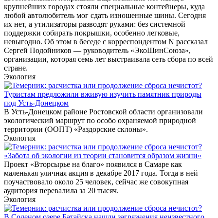
крупнейших городах стояли специальные контейнеры, куда
любой автолюбитель мог сдать изношенные шины. Сегодня
их нет, а утилизаторы разводят руками: без системной
поддержки собирать покрышки, особенно легковые,
невыгодно. Об этом в беседе с корреспондентом N рассказал
Сергей Подойников — руководитель «ЭкоШинСоюза»,
организации, которая семь лет выстраивала сеть сбора по всей
стране.
Экология
Туристам предложили вживую изучить памятник природы
под Усть-Донецком
В Усть-Донецком районе Ростовской области организовали
экологический маршрут по особо охраняемой природной
территории (ООПТ) «Раздорские склоны».
Экология
«Забота об экологии из теории становится образом жизни»
Проект «Вторсырье на благо» появился в Самаре как
маленькая уличная акция в декабре 2017 года. Тогда в ней
поучаствовало около 25 человек, сейчас же совокупная
аудитория перевалила за 20 тысяч.
Экология
В Соленом озере Батайска нашли загрязнения неизвестного