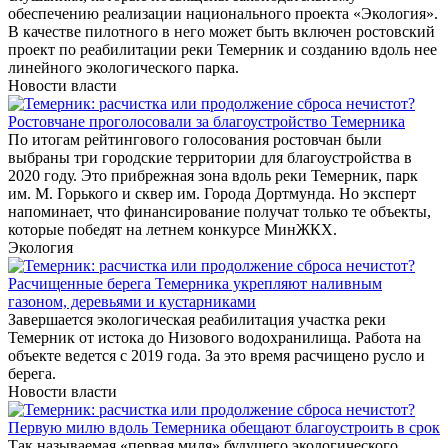
обеспечению реализации национального проекта «Экология».
В качестве пилотного в него может быть включен ростовский
проект по реабилитации реки Темерник и созданию вдоль нее
линейного экологического парка.
Новости власти
Ростовчане проголосовали за благоустройство Темерника
По итогам рейтингового голосования ростовчан были
выбраны три городские территории для благоустройства в
2020 году. Это прибрежная зона вдоль реки Темерник, парк
им. М. Горького и сквер им. Города Дортмунда. Но эксперт
напоминает, что финансирование получат только те объекты,
которые победят на летнем конкурсе МинЖКХ.
Экология
Расчищенные берега Темерника укрепляют наливным
газоном, деревьями и кустарниками
Завершается экологическая реабилитация участка реки
Темерник от истока до Низового водохранилища. Работа на
объекте ведется с 2019 года. За это время расчищено русло и
берега.
Новости власти
Первую милю вдоль Темерника обещают благоустроить в срок
Так называемая «первая миля» будущего экологического