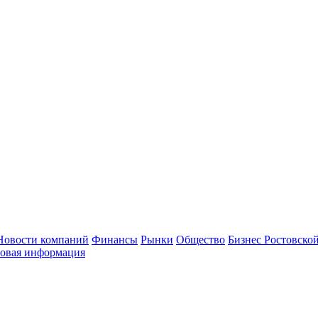
Новости компаний
Финансы
Рынки
Общество
Бизнес Ростовской
овая информация