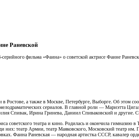
аине Раневской
8-серийного фильма «Фаина» о советской актрисе Фаине Раневско
в Ростове, а также в Москве, Петербурге, Выборге. Об этом со
мелодраматических сериалов. В главной роли — Мариэтта Циг
лия Спивак, Ирина Гринева, Даниил Спиваковский и другие. Се
а советского театра и кино. Родилась и окончила гимназию в Та
ди них: театр Армии, театр Маяковского, Московский театр им. 
овках. Фаина Раневская — народная артистка СССР, кавалер орд