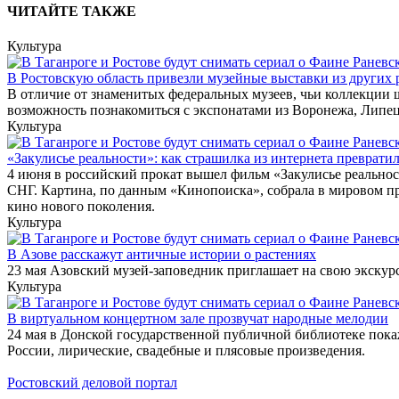
ЧИТАЙТЕ ТАКЖЕ
Культура
В Ростовскую область привезли музейные выставки из других 
В отличие от знаменитых федеральных музеев, чьи коллекции 
возможность познакомиться с экспонатами из Воронежа, Липец
Культура
«Закулисье реальности»: как страшилка из интернета превратил
4 июня в российский прокат вышел фильм «Закулисье реально
СНГ. Картина, по данным «Кинопоиска», собрала в мировом пр
кино нового поколения.
Культура
В Азове расскажут античные истории о растениях
23 мая Азовский музей-заповедник приглашает на свою экскур
Культура
В виртуальном концертном зале прозвучат народные мелодии
24 мая в Донской государственной публичной библиотеке пок
России, лирические, свадебные и плясовые произведения.
Ростовский деловой портал