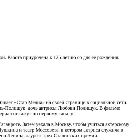
й. Работа приурочена к 125-летию со для ее рождения.
общает «Стар Медиа» на своей странице в социальной сети.
аль-Полищук, дочь актрисы Любови Полищук. В фильме
риал покажут по первому каналу.
ганроге. Затем уехала в Москву, чтобы учиться актерскому
Пушкина и театр Моссовета, в котором актриса служила в
ена Ленина, лауреат трех Сталинских премий.