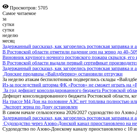
Просмотров: 5705
Самое читаемое
за
сутки
сутки
неделю
месяц
Задержанный рассказал, как загорелись ростовская заправка и 
В Ростовской области отметили падение цен на зерно до 40–5
Виновник крупного ночного ростовского пожара скрылся, его
В Ростовской области выдали первый сертификат производите
Задержанный рассказал, как загорелись ростовская заправка и 
Донские продавцы «Вайлдберриз» остановили отгрузки
За неделю атакам беспилотников подверглись склады «Вайлдбе
Из-за последствий шторма ФК «Ростов» не сможет играть на «
За год дефицит консолидированного бюджета Ростовской обла
Дефицит консолидированного бюджета Ростовской области, кот
На трассе М4 Дон на половине АЗС нет топлива полностью ил
Экспорт зерна по Дону остановлен
В самом начале сельхозсезона 2026/2027 судоходство по Азово
Задержанный рассказал, как загорелись ростовская заправка и 
Судоходство через Азово-Донской канал приостановлено на н
Судоходство по Азово-Донскому каналу приостановлено с 10 ию