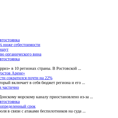
автостоянка
0% ниже себестоимости
 ищут
лю органического вина
автостоянка
рриз» в 10 регионах страны. В Ростовской
...
Ростов Арене»
сти сократился почти на 22%
орый включает в себя бюджет региона и его
...
и частично
-Донскому морскому каналу приостановлено из-за
...
автостоянка
еопределенный срок
ля в связи с атаками беспилотников на суда
...