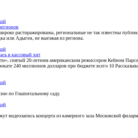
регионов
широко растиражированы, региональные не так известны публик
ка или Адыгеи, не выезжая из региона.
ась в кассовый хит
сти», снятый 20-летним американским режиссером Кейном Парсо
окате 240 миллионов долларов при бюджете всего 10 Рассказыва
сию по Гошпитальному саду.
ажут видеозапись концерта из камерного зала Московской фила