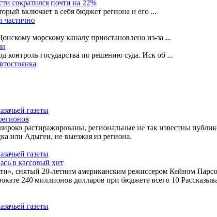
сти сократился почти на 22%
орый включает в себя бюджет региона и его
...
и частично
-Донскому морскому каналу приостановлено из-за
...
ли
 контроль государства по решению суда. Иск об
...
автостоянка
регионов
широко растиражированы, региональные не так известны публик
ка или Адыгеи, не выезжая из региона.
ась в кассовый хит
сти», снятый 20-летним американским режиссером Кейном Парсо
окате 240 миллионов долларов при бюджете всего 10 Рассказыва