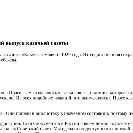
й выпуск казачьей газеты
 газеты «Казачья земля» от 1929 года. Это единственная сохран
рубежом.
ал в Праге. Там создавались казачьи союзы, станицы, которые с
ыпускали. Из всех подобных изданий, что выпускались в Праге к
ы. Они попали в библиотеку в плачевном состоянии, поэтому их
одоступна. Таких документов в России совсем немного, потому 
а распался Советский Союз. Мы сделали их доступными широкой 