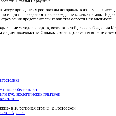
 области Наталья Первунина
» могут пригодиться ростовским историкам в их научных исслед
 но и призывы бороться за освобождение казачьей земли. Подобн
 стремления представителей казачества обрести независимость.
 подыскание методов, средств, возможностей для освобождения 
 создает двоевластие. Однако… этот параллелизм вполне совмес
автостоянка
0% ниже себестоимости
 млн руб. экологических платежей
автостоянка
рриз» в 10 регионах страны. В Ростовской
...
Ростов Арене»