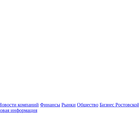
Новости компаний
Финансы
Рынки
Общество
Бизнес Ростовской
овая информация