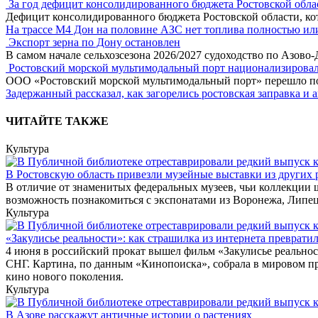
За год дефицит консолидированного бюджета Ростовской обла
Дефицит консолидированного бюджета Ростовской области, кот
На трассе М4 Дон на половине АЗС нет топлива полностью ил
Экспорт зерна по Дону остановлен
В самом начале сельхозсезона 2026/2027 судоходство по Азово
Ростовский морской мультимодальный порт национализирова
ООО «Ростовский морской мультимодальный порт» перешло под
Задержанный рассказал, как загорелись ростовская заправка и 
ЧИТАЙТЕ ТАКЖЕ
Культура
В Ростовскую область привезли музейные выставки из других 
В отличие от знаменитых федеральных музеев, чьи коллекции 
возможность познакомиться с экспонатами из Воронежа, Липец
Культура
«Закулисье реальности»: как страшилка из интернета превратил
4 июня в российский прокат вышел фильм «Закулисье реально
СНГ. Картина, по данным «Кинопоиска», собрала в мировом пр
кино нового поколения.
Культура
В Азове расскажут античные истории о растениях