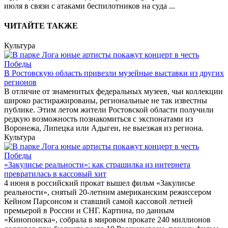
июля в связи с атаками беспилотников на суда
...
ЧИТАЙТЕ ТАКЖЕ
Культура
В Ростовскую область привезли музейные выставки из других
регионов
В отличие от знаменитых федеральных музеев, чьи коллекции
широко растиражированы, региональные не так известны
публике. Этим летом жители Ростовской области получили
редкую возможность познакомиться с экспонатами из
Воронежа, Липецка или Адыгеи, не выезжая из региона.
Культура
«Закулисье реальности»: как страшилка из интернета
превратилась в кассовый хит
4 июня в российский прокат вышел фильм «Закулисье
реальности», снятый 20-летним американским режиссером
Кейном Парсонсом и ставший самой кассовой летней
премьерой в России и СНГ. Картина, по данным
«Кинопоиска», собрала в мировом прокате 240 миллионов