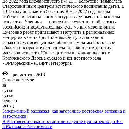
До 2022 года школа искусств им. Д. Г. Белоусова называлась
Старостаничным центром эстетического воспитания детей. В
2019 году он отметил 50-летие. В мае 2022 года школа
победила в региональном конкурсе «Лучшая детская школа
искусств». Ученики — постоянные участники областных,
российских и международных культурных мероприятий.
Ежегодно ребят приглашают выступить в региональных
концертах в честь Дня Победы. Они участвовали в
торжествах, посвященных юбилейным датам Ростовской
области и в правительственном гала-концерте донских
мастеров искусств. Юные артисты выходили на сцену
Кремлевского Дворца съездов и концертного зала
«Октябрьский» (Санкт-Петербург).
Просмотров: 2618
Самое читаемое
за
сутки
сутки
неделю
месяц
Задержанный рассказал, как загорелись ростовская заправка и
автостоянка
В Ростовской области отметили падение цен на зерно до 40–
50% ниже себестоимости