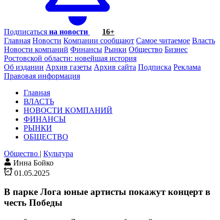
Подписаться
на новости
16+
Главная
Новости
Компании сообщают
Самое читаемое
Власть
Новости компаний
Финансы
Рынки
Общество
Бизнес
Ростовской области: новейшая история
Об издании
Архив газеты
Архив сайта
Подписка
Реклама
Правовая информация
Главная
ВЛАСТЬ
НОВОСТИ КОМПАНИЙ
ФИНАНСЫ
РЫНКИ
ОБЩЕСТВО
Общество
|
Культура
Инна Бойко
01.05.2025
В парке Лога юные артисты покажут концерт в
честь Победы