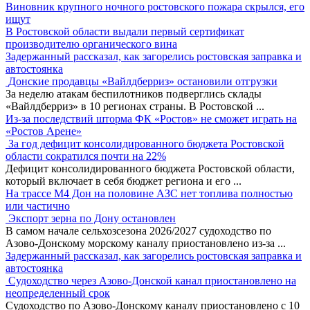
Виновник крупного ночного ростовского пожара скрылся, его
ищут
В Ростовской области выдали первый сертификат
производителю органического вина
Задержанный рассказал, как загорелись ростовская заправка и
автостоянка
Донские продавцы «Вайлдберриз» остановили отгрузки
За неделю атакам беспилотников подверглись склады
«Вайлдберриз» в 10 регионах страны. В Ростовской
...
Из-за последствий шторма ФК «Ростов» не сможет играть на
«Ростов Арене»
За год дефицит консолидированного бюджета Ростовской
области сократился почти на 22%
Дефицит консолидированного бюджета Ростовской области,
который включает в себя бюджет региона и его
...
На трассе М4 Дон на половине АЗС нет топлива полностью
или частично
Экспорт зерна по Дону остановлен
В самом начале сельхозсезона 2026/2027 судоходство по
Азово-Донскому морскому каналу приостановлено из-за
...
Задержанный рассказал, как загорелись ростовская заправка и
автостоянка
Судоходство через Азово-Донской канал приостановлено на
неопределенный срок
Судоходство по Азово-Донскому каналу приостановлено с 10