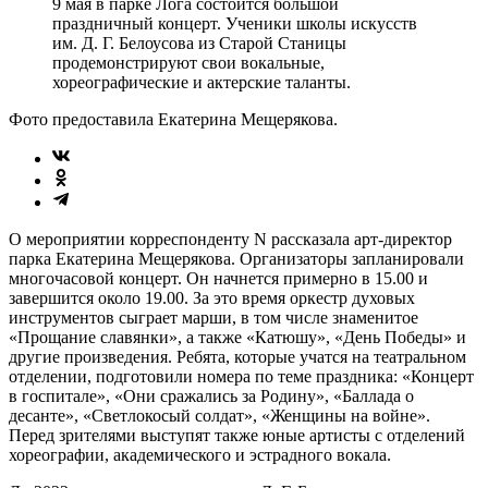
9 мая в парке Лога состоится большой
праздничный концерт. Ученики школы искусств
им. Д. Г. Белоусова из Старой Станицы
продемонстрируют свои вокальные,
хореографические и актерские таланты.
Фото предоставила Екатерина Мещерякова.
О мероприятии корреспонденту N рассказала арт-директор
парка Екатерина Мещерякова. Организаторы запланировали
многочасовой концерт. Он начнется примерно в 15.00 и
завершится около 19.00. За это время оркестр духовых
инструментов сыграет марши, в том числе знаменитое
«Прощание славянки», а также «Катюшу», «День Победы» и
другие произведения. Ребята, которые учатся на театральном
отделении, подготовили номера по теме праздника: «Концерт
в госпитале», «Они сражались за Родину», «Баллада о
десанте», «Светлокосый солдат», «Женщины на войне».
Перед зрителями выступят также юные артисты с отделений
хореографии, академического и эстрадного вокала.