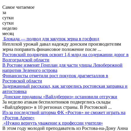
Самое читаемое
за
сутки
сутки
неделю
месяц
Блокада — подвод для закупок зерна в госфонд
Неплохой урожай давал надежду донским производителям
зерна поправить финансовое положение после
...
Ростовский подрядчик освоит 1,6 млрд на содержании дорог в
Волгоградской области
В Ростове изменят Генплан для части улицы Левобережной
напротив Зеленого острова
Финансисты отметили рост покупок драгметаллов в
Ростовской области
Задержанный рассказал, как загорелись ростовская заправка и
автостоянка
Донские продавцы «Вайлдберриз» остановили отгрузки
За неделю атакам беспилотников подверглись склады
«Вайлдберриз» в 10 регионах страны. В Ростовской
...
Из-за последствий шторма ФК «Ростов» не сможет играть на
«Ростов Арене»
«Нужно вернуть уважение к профессии учителя»
В этом году молодой преподаватель из Ростова-на-Дону Анна