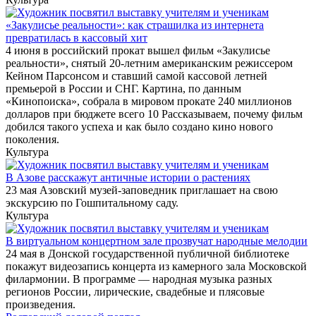
«Закулисье реальности»: как страшилка из интернета
превратилась в кассовый хит
4 июня в российский прокат вышел фильм «Закулисье
реальности», снятый 20-летним американским режиссером
Кейном Парсонсом и ставший самой кассовой летней
премьерой в России и СНГ. Картина, по данным
«Кинопоиска», собрала в мировом прокате 240 миллионов
долларов при бюджете всего 10 Рассказываем, почему фильм
добился такого успеха и как было создано кино нового
поколения.
Культура
В Азове расскажут античные истории о растениях
23 мая Азовский музей-заповедник приглашает на свою
экскурсию по Гошпитальному саду.
Культура
В виртуальном концертном зале прозвучат народные мелодии
24 мая в Донской государственной публичной библиотеке
покажут видеозапись концерта из камерного зала Московской
филармонии. В программе — народная музыка разных
регионов России, лирические, свадебные и плясовые
произведения.