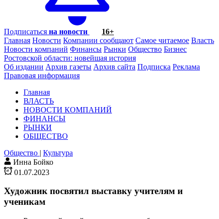
Подписаться
на новости
16+
Главная
Новости
Компании сообщают
Самое читаемое
Власть
Новости компаний
Финансы
Рынки
Общество
Бизнес
Ростовской области: новейшая история
Об издании
Архив газеты
Архив сайта
Подписка
Реклама
Правовая информация
Главная
ВЛАСТЬ
НОВОСТИ КОМПАНИЙ
ФИНАНСЫ
РЫНКИ
ОБЩЕСТВО
Общество
|
Культура
Инна Бойко
01.07.2023
Художник посвятил выставку учителям и
ученикам