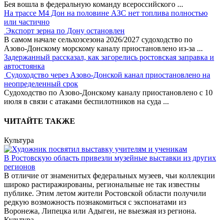
Бея вошла в федеральную команду всероссийского
...
На трассе М4 Дон на половине АЗС нет топлива полностью
или частично
Экспорт зерна по Дону остановлен
В самом начале сельхозсезона 2026/2027 судоходство по
Азово-Донскому морскому каналу приостановлено из-за
...
Задержанный рассказал, как загорелись ростовская заправка и
автостоянка
Судоходство через Азово-Донской канал приостановлено на
неопределенный срок
Судоходство по Азово-Донскому каналу приостановлено с 10
июля в связи с атаками беспилотников на суда
...
ЧИТАЙТЕ ТАКЖЕ
Культура
В Ростовскую область привезли музейные выставки из других
регионов
В отличие от знаменитых федеральных музеев, чьи коллекции
широко растиражированы, региональные не так известны
публике. Этим летом жители Ростовской области получили
редкую возможность познакомиться с экспонатами из
Воронежа, Липецка или Адыгеи, не выезжая из региона.
Культура