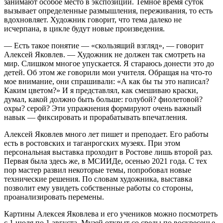
занимают особое место в экспозиции. Темное время суток
вызывает определенные размышления, переживания, то есть
вдохновляет. Художник говорит, что тема далеко не
исчерпана, в цикле будут новые произведения.
— Есть такое понятие — «скользящий взгляд», — говорит
Алексей Яковлев. — Художник не должен так смотреть на
мир. Слишком многое упускается. Я стараюсь донести это до
детей. Об этом же говорили мои учителя. Обращая на что-то
мое внимание, они спрашивали: «А как бы ты это написал?
Каким цветом?» И я представлял, как смешиваю краски,
думал, какой должно быть больше: голубой? фиолетовой?
охры? серой? Эти упражнения формируют очень важный
навык — фиксировать и прорабатывать впечатления.
Алексей Яковлев много лет пишет и преподает. Его работы
есть в ростовских и таганрогских музеях. При этом
персональная выставка проходит в Ростове лишь второй раз.
Первая была здесь же, в МСИИДе, осенью 2021 года. С тех
пор мастер развил некоторые темы, попробовал новые
технические решения. По словам художника, выставка
позволит ему увидеть собственные работы со стороны,
проанализировать перемены.
Картины Алексея Яковлева и его учеников можно посмотреть
с 1 июля по 1 августа. Музей открыт со среды по воскресенье