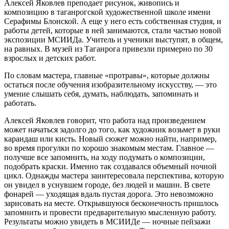
Алексей Яковлев преподает рисунок, живопись и
композицию в таганрогской художественной школе имени
Серафимы Блонской. А еще у него есть собственная студия, и
работы детей, которые в ней занимаются, стали частью новой
экспозиции МСИИДа. Учитель и ученики выступят, в общем,
на равных. В музей из Таганрога привезли примерно по 30
взрослых и детских работ.
По словам мастера, главные «протравы», которые должны
остаться после обучения изобразительному искусству, — это
умение слышать себя, думать, наблюдать, запоминать и
работать.
Алексей Яковлев говорит, что работа над произведением
может начаться задолго до того, как художник возьмет в руки
карандаш или кисть. Новый сюжет можно найти, например,
во время прогулки по хорошо знакомым местам. Главное —
получше все запомнить, на ходу подумать о композиции,
подобрать краски. Именно так создавался объемный ночной
цикл. Однажды мастера заинтересовала перспектива, которую
он увидел в уснувшем городе, без людей и машин. В свете
фонарей — уходящая вдаль пустая дорога. Это невозможно
зарисовать на месте. Открывшуюся бесконечность пришлось
запомнить и провести предварительную мысленную работу.
Результаты можно увидеть в МСИИДе — ночные пейзажи