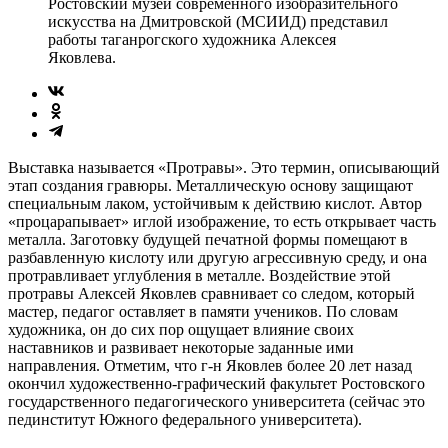
Ростовский музей современного изобразительного
искусства на Дмитровской (МСИИД) представил
работы таганрогского художника Алексея
Яковлева.
Выставка называется «Протравы». Это термин, описывающий
этап создания гравюры. Металлическую основу защищают
специальным лаком, устойчивым к действию кислот. Автор
«процарапывает» иглой изображение, то есть открывает часть
металла. Заготовку будущей печатной формы помещают в
разбавленную кислоту или другую агрессивную среду, и она
протравливает углубления в металле. Воздействие этой
протравы Алексей Яковлев сравнивает со следом, который
мастер, педагог оставляет в памяти учеников. По словам
художника, он до сих пор ощущает влияние своих
наставников и развивает некоторые заданные ими
направления. Отметим, что г-н Яковлев более 20 лет назад
окончил художественно-графический факультет Ростовского
государственного педагогического университета (сейчас это
пединститут Южного федерального университета).