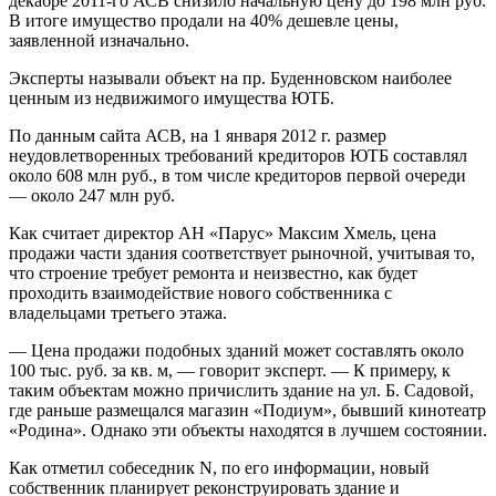
декабре 2011-го АСВ снизило начальную цену до 198 млн руб.
В итоге имущество продали на 40% дешевле цены,
заявленной изначально.
Эксперты называли объект на пр. Буденновском наиболее
ценным из недвижимого имущества ЮТБ.
По данным сайта АСВ, на 1 января 2012 г. размер
неудовлетворенных требований кредиторов ЮТБ составлял
около 608 млн руб., в том числе кредиторов первой очереди
— около 247 млн руб.
Как считает директор АН «Парус» Максим Хмель, цена
продажи части здания соответствует рыночной, учитывая то,
что строение требует ремонта и неизвестно, как будет
проходить взаимодействие нового собственника с
владельцами третьего этажа.
— Цена продажи подобных зданий может составлять около
100 тыс. руб. за кв. м, — говорит эксперт. — К примеру, к
таким объектам можно причислить здание на ул. Б. Садовой,
где раньше размещался магазин «Подиум», бывший кинотеатр
«Родина». Однако эти объекты находятся в лучшем состоянии.
Как отметил собеседник N, по его информации, новый
собственник планирует реконструировать здание и