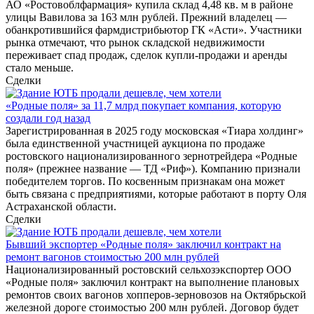
АО «Ростовоблфармация» купила склад 4,48 кв. м в районе
улицы Вавилова за 163 млн рублей. Прежний владелец —
обанкротившийся фармдистрибьютор ГК «Асти». Участники
рынка отмечают, что рынок складской недвижимости
переживает спад продаж, сделок купли-продажи и аренды
стало меньше.
Сделки
«Родные поля» за 11,7 млрд покупает компания, которую
создали год назад
Зарегистрированная в 2025 году московская «Тиара холдинг»
была единственной участницей аукциона по продаже
ростовского национализированного зернотрейдера «Родные
поля» (прежнее название — ТД «Риф»). Компанию признали
победителем торгов. По косвенным признакам она может
быть связана с предприятиями, которые работают в порту Оля
Астраханской области.
Сделки
Бывший экспортер «Родные поля» заключил контракт на
ремонт вагонов стоимостью 200 млн рублей
Национализированный ростовский сельхозэкспортер ООО
«Родные поля» заключил контракт на выполнение плановых
ремонтов своих вагонов хопперов-зерновозов на Октябрьской
железной дороге стоимостью 200 млн рублей. Договор будет