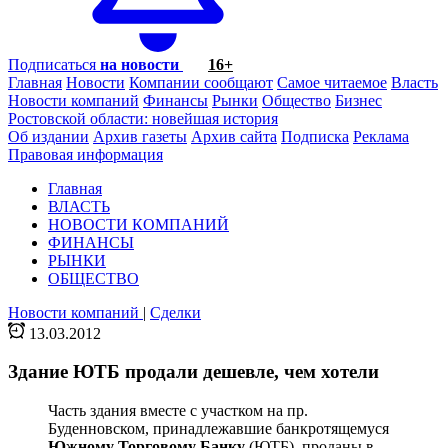
Подписаться
на новости
16+
Главная
Новости
Компании сообщают
Самое читаемое
Власть
Новости компаний
Финансы
Рынки
Общество
Бизнес
Ростовской области: новейшая история
Об издании
Архив газеты
Архив сайта
Подписка
Реклама
Правовая информация
Главная
ВЛАСТЬ
НОВОСТИ КОМПАНИЙ
ФИНАНСЫ
РЫНКИ
ОБЩЕСТВО
Новости компаний
|
Сделки
13.03.2012
Здание ЮТБ продали дешевле, чем хотели
Часть здания вместе с участком на пр.
Буденновском, принадлежавшие банкротящемуся
Южному Торговому Банку
(ЮТБ), проданы в