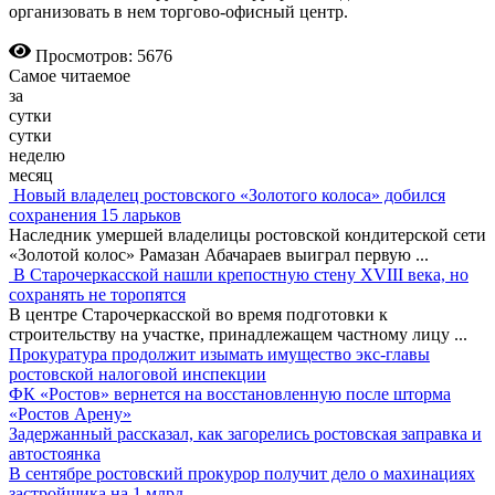
организовать в нем торгово-офисный центр.
Просмотров: 5676
Самое читаемое
за
сутки
сутки
неделю
месяц
Новый владелец ростовского «Золотого колоса» добился
сохранения 15 ларьков
Наследник умершей владелицы ростовской кондитерской сети
«Золотой колос» Рамазан Абачараев выиграл первую
...
В Старочеркасской нашли крепостную стену XVIII века, но
сохранять не торопятся
В центре Старочеркасской во время подготовки к
строительству на участке, принадлежащем частному лицу
...
Прокуратура продолжит изымать имущество экс-главы
ростовской налоговой инспекции
ФК «Ростов» вернется на восстановленную после шторма
«Ростов Арену»
Задержанный рассказал, как загорелись ростовская заправка и
автостоянка
В сентябре ростовский прокурор получит дело о махинациях
застройщика на 1 млрд