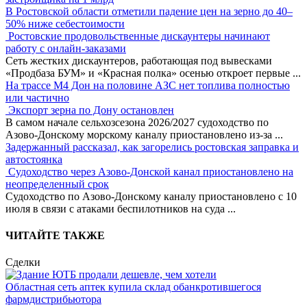
В Ростовской области отметили падение цен на зерно до 40–
50% ниже себестоимости
Ростовские продовольственные дискаунтеры начинают
работу с онлайн-заказами
Сеть жестких дискаунтеров, работающая под вывесками
«Продбаза БУМ» и «Красная полка» осенью откроет первые
...
На трассе М4 Дон на половине АЗС нет топлива полностью
или частично
Экспорт зерна по Дону остановлен
В самом начале сельхозсезона 2026/2027 судоходство по
Азово-Донскому морскому каналу приостановлено из-за
...
Задержанный рассказал, как загорелись ростовская заправка и
автостоянка
Судоходство через Азово-Донской канал приостановлено на
неопределенный срок
Судоходство по Азово-Донскому каналу приостановлено с 10
июля в связи с атаками беспилотников на суда
...
ЧИТАЙТЕ ТАКЖЕ
Сделки
Областная сеть аптек купила склад обанкротившегося
фармдистрибьютора