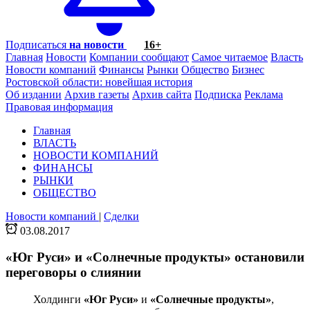
Подписаться
на новости
16+
Главная
Новости
Компании сообщают
Самое читаемое
Власть
Новости компаний
Финансы
Рынки
Общество
Бизнес
Ростовской области: новейшая история
Об издании
Архив газеты
Архив сайта
Подписка
Реклама
Правовая информация
Главная
ВЛАСТЬ
НОВОСТИ КОМПАНИЙ
ФИНАНСЫ
РЫНКИ
ОБЩЕСТВО
Новости компаний
|
Сделки
03.08.2017
«Юг Руси» и «Солнечные продукты» остановили
переговоры о слиянии
Холдинги
«Юг Руси»
и
«Солнечные продукты»
,