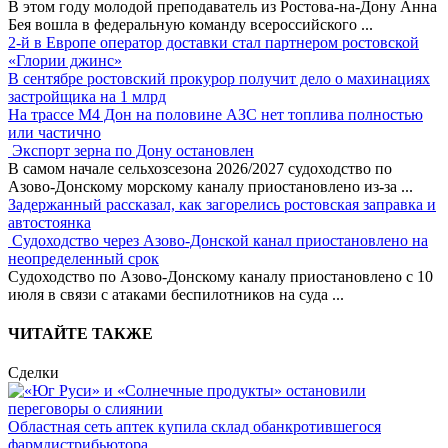
В этом году молодой преподаватель из Ростова-на-Дону Анна
Бея вошла в федеральную команду всероссийского
...
2-й в Европе оператор доставки стал партнером ростовской
«Глории джинс»
В сентябре ростовский прокурор получит дело о махинациях
застройщика на 1 млрд
На трассе М4 Дон на половине АЗС нет топлива полностью
или частично
Экспорт зерна по Дону остановлен
В самом начале сельхозсезона 2026/2027 судоходство по
Азово-Донскому морскому каналу приостановлено из-за
...
Задержанный рассказал, как загорелись ростовская заправка и
автостоянка
Судоходство через Азово-Донской канал приостановлено на
неопределенный срок
Судоходство по Азово-Донскому каналу приостановлено с 10
июля в связи с атаками беспилотников на суда
...
ЧИТАЙТЕ ТАКЖЕ
Сделки
Областная сеть аптек купила склад обанкротившегося
фармдистрибьютора