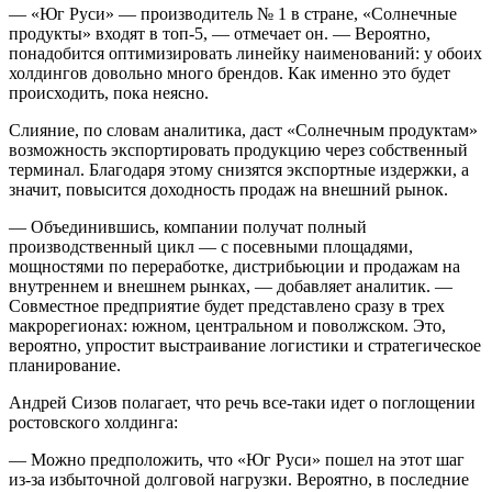
— «Юг Руси» — производитель № 1 в стране, «Солнечные
продукты» входят в топ-5, — отмечает он. — Вероятно,
понадобится оптимизировать линейку наименований: у обоих
холдингов довольно много брендов. Как именно это будет
происходить, пока неясно.
Слияние, по словам аналитика, даст «Солнечным продуктам»
возможность экспортировать продукцию через собственный
терминал. Благодаря этому снизятся экспортные издержки, а
значит, повысится доходность продаж на внешний рынок.
— Объединившись, компании получат полный
производственный цикл — с посевными площадями,
мощностями по переработке, дистрибьюции и продажам на
внутреннем и внешнем рынках, — добавляет аналитик. —
Совместное предприятие будет представлено сразу в трех
макрорегионах: южном, центральном и поволжском. Это,
вероятно, упростит выстраивание логистики и стратегическое
планирование.
Андрей Сизов полагает, что речь все-таки идет о поглощении
ростовского холдинга:
— Можно предположить, что «Юг Руси» пошел на этот шаг
из-за избыточной долговой нагрузки. Вероятно, в последние