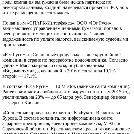
годы компания вынуждена была искать партнера; по
некоторым данным, холдинг намеревался провести IPO, но в
итоге размещение не состоялось.
По данным «СПАРК-Интерфакса», ООО «Юг Руси»,
занимающееся управлением ценными бумагами, попало в
реестр юрлиц, имеющих по состоянию на 1 июля
задолженность по уплате налогов, взыскиваемую судебными
приставами.
«Юг Руси» и «Солнечные продукты» — две крупнейшие
компании в стране по переработке подсолнечника. Согласно
данным Масложирового союза, опубликованным
«Ведомостями», доля первой в 2016 г. составила 19,7%,
второй — 17,1%.
В составе «Юга Руси» — 10 МЭЗов (данные сайта компании).
Ранее в компании сообщили, что выручка по итогам 2015 года
увеличилась на 23% — до 65 млрд руб. Бенефициар бизнеса
— Сергей Кислов.
«Солнечные продукты» входят в ГК «Букет» Владислава
Бурова. В составе холдинга, по информации на сайте,
аграрные предприятия, элеваторные комплексы, МЭЗы в
Саратовской области и Краснодарском крае, а также жировые