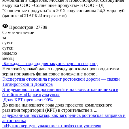
комбинаты в Саратове, Москве и Новосибирске. Совокупная
выручка ООО «Солнечные продукты» и ООО «ТД
“Солнечные продукты”» в 2015 году составила 54,3 млрд руб.
(данные «СПАРК-Интерфакса»).
Просмотров: 27789
Самое читаемое
за
сутки
сутки
неделю
месяц
Блокада — подвод для закупок зерна в госфонд
Неплохой урожай давал надежду донским производителям
зерна поправить финансовое положение после
...
Экспертиза отклонила проект ростовской дороги — связки
Таганрогской и Доватора
Эпидемиологи попросили выйти на связь отравившихся в
батайском «Парке культуры»
Доля КРТ превысит 90%
До конца нынешнего года доля проектов комплексного
развития территорий (КРТ) в строительстве в
...
Задержанный рассказал, как загорелись ростовская заправка и
автостоянка
«Нужно вернуть уважение к профессии учителя»