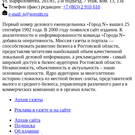
ул. Варфоломеева, 261/81, 2-й подъезд, 7 этаж, ком. 13, 13а
Телефон (факс) редакции:
+7 (863) 2 910 610
e-mail: n@gorodn.ru
Первый номер делового еженедельника «Город N» вышел 25
сентября 1992 года. В 2000 году появился сайт издания. К
аналитичности и информированности команда «Города N»
добавила оперативность. Миссия газеты и портала —
способствовать развитию бизнеса в Ростовской области,
предоставляя читателям наибольший объем качественной
локальной деловой информации, а рекламодателям - самый
широкий доступ к бизнес-аудитории Ростовской области.
Независимость, объективность и актуальность – наши
основные ценности. Ядро аудитории за многолетнюю
историю сложилось из местной бизнес-элиты, представителей
малого и среднего бизнеса, управленцев различного ранга в
коммерческих компаниях и в органах власти.
Архив газеты
Реклама в газете и на сайте
Архив сайта
Подписка
Об издании