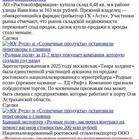
АО «Ростовоблфармация» купила склад 4,48 кв. м в районе
улицы Вавилова за 163 млн рублей. Прежний владелец —
обанкротившийся фармдистрибьютор ГК «Асти». Участники
рынка отмечают, что рынок складской недвижимости
переживает спад продаж, сделок купли-продажи и аренды
стало меньше.
Сделки
«Родные поля» за 11,7 млрд покупает компания, которую
создали год назад
Зарегистрированная в 2025 году московская «Тиара холдинг»
была единственной участницей аукциона по продаже
ростовского национализированного зернотрейдера «Родные
поля» (прежнее название — ТД «Риф»). Компанию признали
победителем торгов. По косвенным признакам она может
быть связана с предприятиями, которые работают в порту Оля
Астраханской области.
Сделки
Бывший экспортер «Родные поля» заключил контракт на
ремонт вагонов стоимостью 200 млн рублей
Национализированный ростовский сельхозэкспортер ООО
«Родные поля» заключил контракт на выполнение плановых