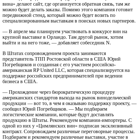
вина» делают сайт, где организуется обратная связь, там же
можно будет делать заказы. Помимо этого компания готовит
передвижной стенд, который можно будет во­зить по
специализированным выставкам в поисках новых партнеров.
— В апреле мы планируем участвовать в конкурсе вин на
крупной выставке в Орландо. Там другой рынок, хотим
выйти и на него тоже, — добавляет собеседник N.
В Штатах сопровождением проекта занимаются
представитель ТПП Ростовской области в США Юрий
Погребщиков и созданная с его участием российско-
американская RP United LLC, которая специализируется на
поддержке российских предпринимателей при ведении
бизнеса в США.
— Прохождение через бюрократическую процедуру
американских стандартов выхода на рынок винодельческой
продукции — вот то, в чем я оказываю поддержку проекту, —
сообщил Юрий Погребщиков. — Мы подбираем
логистические компании, которые будут доставлять
продукцию в Штаты. Рекомендуем компании-импортеры. С
одной из них у «Цимлянских вин» подписан эксклюзивный
контракт. Сопровождаем различные переговорные процессы.
Подбираем и рекомендуем различные выставки, участие в