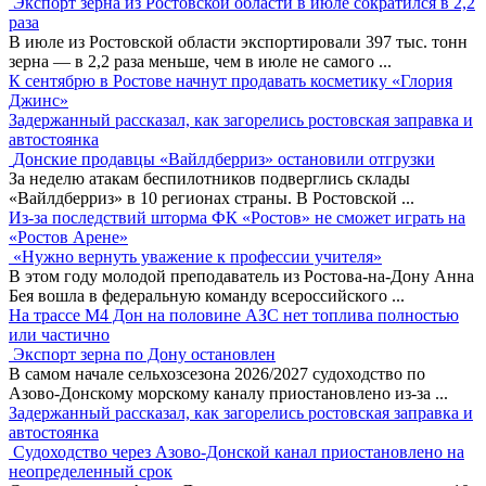
Экспорт зерна из Ростовской области в июле сократился в 2,2
раза
В июле из Ростовской области экспортировали 397 тыс. тонн
зерна — в 2,2 раза меньше, чем в июле не самого
...
К сентябрю в Ростове начнут продавать косметику «Глория
Джинс»
Задержанный рассказал, как загорелись ростовская заправка и
автостоянка
Донские продавцы «Вайлдберриз» остановили отгрузки
За неделю атакам беспилотников подверглись склады
«Вайлдберриз» в 10 регионах страны. В Ростовской
...
Из-за последствий шторма ФК «Ростов» не сможет играть на
«Ростов Арене»
«Нужно вернуть уважение к профессии учителя»
В этом году молодой преподаватель из Ростова-на-Дону Анна
Бея вошла в федеральную команду всероссийского
...
На трассе М4 Дон на половине АЗС нет топлива полностью
или частично
Экспорт зерна по Дону остановлен
В самом начале сельхозсезона 2026/2027 судоходство по
Азово-Донскому морскому каналу приостановлено из-за
...
Задержанный рассказал, как загорелись ростовская заправка и
автостоянка
Судоходство через Азово-Донской канал приостановлено на
неопределенный срок