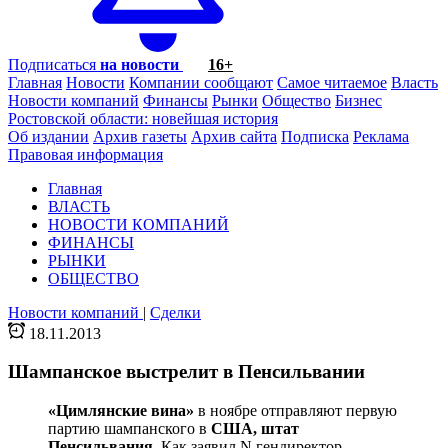
Подписаться
на новости
16+
Главная
Новости
Компании сообщают
Самое читаемое
Власть
Новости компаний
Финансы
Рынки
Общество
Бизнес
Ростовской области: новейшая история
Об издании
Архив газеты
Архив сайта
Подписка
Реклама
Правовая информация
Главная
ВЛАСТЬ
НОВОСТИ КОМПАНИЙ
ФИНАНСЫ
РЫНКИ
ОБЩЕСТВО
Новости компаний
|
Сделки
18.11.2013
Шампанское выстрелит в Пенсильвании
«Цимлянские вина»
в ноябре отправляют первую
партию шампанского в
США, штат
Пенсильвания
. Как заявил N гендиректор