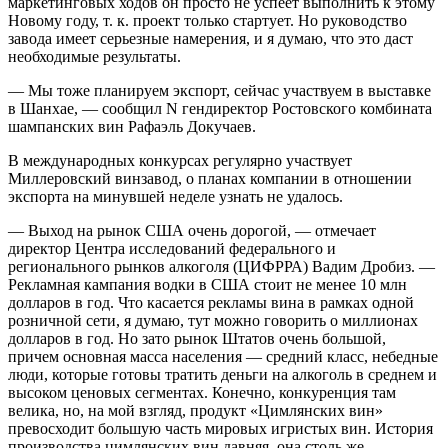
маркетинговых ходов он просто не успеет выполнить к этому
Новому году, т. к. проект только стартует. Но руководство
завода имеет серьезные намерения, и я думаю, что это даст
необходимые результаты.
— Мы тоже планируем экспорт, сейчас участвуем в выставке
в Шанхае, — сообщил N гендиректор Ростовского комбината
шампанских вин Рафаэль Докучаев.
В международных конкурсах регулярно участвует
Миллеровский винзавод, о планах компании в отношении
экспорта на минувшей неделе узнать не удалось.
— Выход на рынок США очень дорогой, — отмечает
директор Центра исследований федерального и
регионального рынков алкоголя (ЦИФРРА) Вадим Дробиз. —
Рекламная кампания водки в США стоит не менее 10 млн
долларов в год. Что касается рекламы вина в рамках одной
розничной сети, я думаю, тут можно говорить о миллионах
долларов в год. Но зато рынок Штатов очень большой,
причем основная масса населения — средний класс, небедные
люди, которые готовы тратить деньги на алкоголь в среднем и
высоком ценовых сегментах. Конечно, конкуренция там
велика, но, на мой взгляд, продукт «Цимлянских вин»
превосходит большую часть мировых игристых вин. История
производства цимлянских вин давняя, она столь же