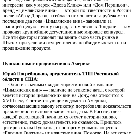
интересна, как у марок «Вдова Клико» или «Дом Периньон».
Бренд «Цимлянские вина» — второй по известности в России
после «Абрау Дюрсо», а сейчас о них знают и за рубежом: за
последние два года «Цимлянские вина» завоевали за
границей целую группу наград, в том числе в Лондоне — там
проводят крупнейшие дегустационные мировые конкурсы.
Все эти факторы позволят им занять свою часть рынка в
Штатах при условии осуществления необходимых затрат на
продвижение продукта.
Пушкин помог продвижению в Америке
Юрий Погребщиков, представитель ТПП Ростовской
области в США:
— Один из значимых ходов маркетинговой кампании
«Цимлянских вин» — наличие на этикетке даты, с которой
ведется история цимлянских вин на Дону, она относится к
XVIII веку. Соответствующие ведомства Америки,
согласовывающие заводу этикетку, потребовали доказательств
правомерности использования этой даты. В России, где с
каждой революцией начинается отсчет истории заново,
естественно, таких доказательств не оказалось. Пришлось
цитировать им Пушкина, с восторгом упоминающего в
«Евгении Онегине» цимлянские вина. Помогло. На этикетках