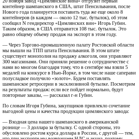
20 ноября завод «Цимлянские вина» отгрузит первый
контейнер шампанского в США, штат Пенсильвания, после
Нового года планируется поставить туда же еще около 8
контейнеров (в каждом — около 12 тыс. бутылок), об этом
сообщил N гендиректор «Цимлянских вин» Игорь Губин.
Таким образом, в США отправится 108 тыс. бутылок. Это
равно общему объему продаж на экспорт в этом году.
— Через Торгово-промышленную палату Ростовской области
мы вышли на ТПП штата Пенсильвания. В этом штате
существует монополия на продажу алкоголя, они управляют
300 магазинами. Они приняли решение о сотрудничестве с
нами во многом благодаря тому, что в сентябре мы взяли 5
медалей на конкурсе в Нью-Йорке, в том числе наше саперави
полусладкое получило «золото». Будем поставлять
шампанское ретросерии в эксклюзивной бутылке. Посмотрим
на результаты продаж: если все пойдет нормально, будут
повторные заказы, — рассказал г-н Губин.
По словам Игоря Губина, закупщиков привлекло сочетание
выгодной цены и качества продукции цимлянского завода:
— Входная цена нашего шампанского в американской
рознице — 3 доллара за бутылку. С одной стороны, это
обусловлено ростом курса доллара в России, с другой — тем,
что при экспорте мы возвращаем НДС и акциз, поэтому