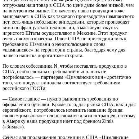
отгружаем наш товар в США по цене даже более низкой, чем
на внутреннем рынке. По качеству наша продукция тоже
выигрывает: в США как такового производства шампанского
нет, есть лишь небольшие винодельни, которые производят
вино по французской технологии, а массовую закупку
игристого Штаты осуществляют в Мексике. Этот продукт
очень плохого качества. Плюс США не присоединились к
требованию Шампани о неиспользовании слова
«шампанское» на территории страны, благодаря чему для
нашего напитка дорога тоже открыта.
По словам собеседника N, чтобы поставлять продукцию в
США, особо сложных требований выполнять не
потребовалось — партнерам «Цимлянских вин» достаточно
того, что продукт винодела соответствует требованиям
российского ГОСТа:
— Самое главное — нужно выполнить требования по
оформлению бутылки. Кроме того, для рынка США, как и для
европейского, потребовалось изменить название бренда:
слово «цимлянское» очень сложное для иностранцев, поэтому
в Америку наша продукция идет под брендом Zimla
(«Зимла»).
Сейчас для продвижения продукции в США «Цимлянские