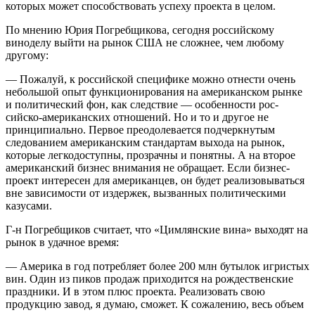
которых может способствовать успеху проекта в целом.
По мнению Юрия Погребщикова, сегодня российскому
виноделу выйти на рынок США не сложнее, чем любому
другому:
— Пожалуй, к российской специфике можно отнести очень
небольшой опыт функционирования на американском рынке
и политичес­кий фон, как следствие — особенности рос­
сийско-американских отношений. Но и то и дру­гое не
принципиально. Первое преодолевается подчеркнутым
следованием американским стандартам выхода на рынок,
которые легкодоступны, прозрачны и понятны. А на второе
американский бизнес внимания не обращает. Если бизнес-
проект интересен для американцев, он будет реализовываться
вне зависимости от издержек, вызванных политическими
казусами.
Г-н Погребщиков считает, что «Цимлянские вина» выходят на
рынок в удачное время:
— Америка в год потребляет более 200 млн бутылок игристых
вин. Один из пиков продаж приходится на рождественские
праздники. И в этом плюс проекта. Реализовать свою
продукцию завод, я думаю, сможет. К сожалению, весь объем