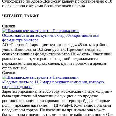
Судоходство по Азово-Донскому каналу приостановлено с 10
июля в связи с атаками беспилотников на суда
...
ЧИТАЙТЕ ТАКЖЕ
Сделки
Областная сеть аптек купила склад обанкротившегося
фармдистрибьютора
АО «Ростовоблфармация» купила склад 4,48 кв. м в районе
улицы Вавилова за 163 млн рублей. Прежний владелец —
обанкротившийся фармдистрибьютор ГК «Асти». Участники
рынка отмечают, что рынок складской недвижимости
переживает спад продаж, сделок купли-продажи и аренды
стало меньше.
Сделки
«Родные поля» за 11,7 млрд покупает компания, которую
создали год назад
Зарегистрированная в 2025 году московская «Тиара холдинг»
была единственной участницей аукциона по продаже
ростовского национализированного зернотрейдера «Родные
поля» (прежнее название — ТД «Риф»). Компанию признали
победителем торгов. По косвенным признакам она может
быть связана с предприятиями, которые работают в порту Оля