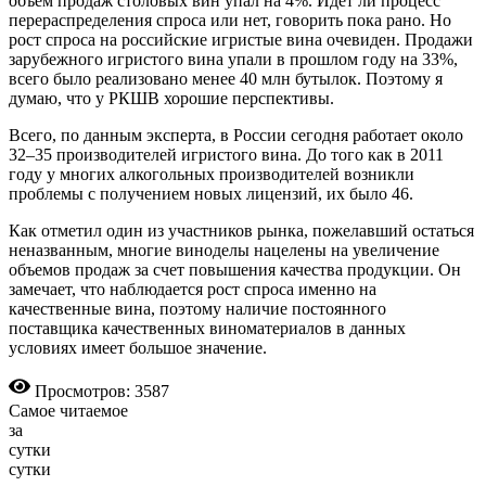
объем продаж столовых вин упал на 4%. Идет ли процесс
перераспределения спроса или нет, говорить пока рано. Но
рост спроса на российские игристые вина очевиден. Продажи
зарубежного игристого вина упали в прошлом году на 33%,
всего было реализовано менее 40 млн бутылок. Поэтому я
думаю, что у РКШВ хорошие перспективы.
Всего, по данным эксперта, в России сегодня работает около
32–35 производителей игристого вина. До того как в 2011
году у многих алкогольных производителей возникли
проблемы с получением новых лицензий, их было 46.
Как отметил один из участников рынка, пожелавший остаться
неназ­ванным, многие виноделы нацелены на увеличение
объемов продаж за счет повышения качества продукции. Он
замечает, что наблюдается рост спроса именно на
качественные вина, поэтому наличие постоянного
поставщика качественных виноматериалов в данных
условиях имеет большое значение.
Просмотров: 3587
Самое читаемое
за
сутки
сутки