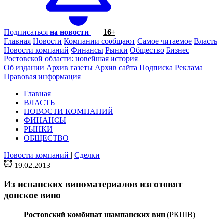
Подписаться
на новости
16+
Главная
Новости
Компании сообщают
Самое читаемое
Власть
Новости компаний
Финансы
Рынки
Общество
Бизнес
Ростовской области: новейшая история
Об издании
Архив газеты
Архив сайта
Подписка
Реклама
Правовая информация
Главная
ВЛАСТЬ
НОВОСТИ КОМПАНИЙ
ФИНАНСЫ
РЫНКИ
ОБЩЕСТВО
Новости компаний
|
Сделки
19.02.2013
Из испанских виноматериалов изготовят
донское вино
Ростовский комбинат шампанских вин
(РКШВ)