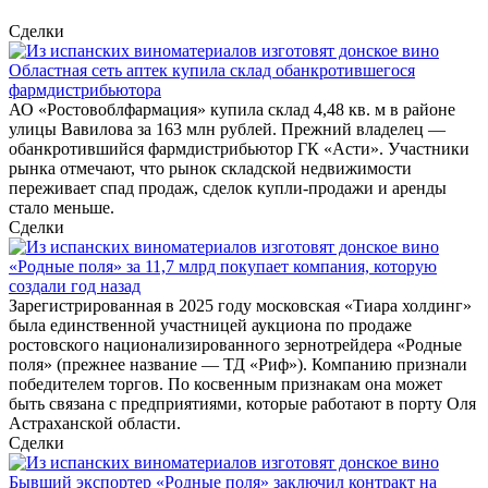
Сделки
Областная сеть аптек купила склад обанкротившегося
фармдистрибьютора
АО «Ростовоблфармация» купила склад 4,48 кв. м в районе
улицы Вавилова за 163 млн рублей. Прежний владелец —
обанкротившийся фармдистрибьютор ГК «Асти». Участники
рынка отмечают, что рынок складской недвижимости
переживает спад продаж, сделок купли-продажи и аренды
стало меньше.
Сделки
«Родные поля» за 11,7 млрд покупает компания, которую
создали год назад
Зарегистрированная в 2025 году московская «Тиара холдинг»
была единственной участницей аукциона по продаже
ростовского национализированного зернотрейдера «Родные
поля» (прежнее название — ТД «Риф»). Компанию признали
победителем торгов. По косвенным признакам она может
быть связана с предприятиями, которые работают в порту Оля
Астраханской области.
Сделки
Бывший экспортер «Родные поля» заключил контракт на