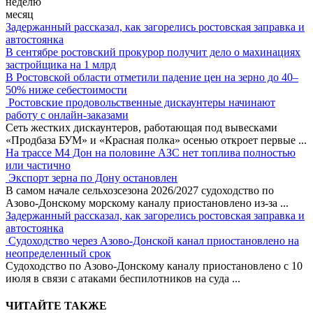
неделю
месяц
Задержанный рассказал, как загорелись ростовская заправка и
автостоянка
В сентябре ростовский прокурор получит дело о махинациях
застройщика на 1 млрд
В Ростовской области отметили падение цен на зерно до 40–
50% ниже себестоимости
Ростовские продовольственные дискаунтеры начинают
работу с онлайн-заказами
Сеть жестких дискаунтеров, работающая под вывесками
«Продбаза БУМ» и «Красная полка» осенью откроет первые
...
На трассе М4 Дон на половине АЗС нет топлива полностью
или частично
Экспорт зерна по Дону остановлен
В самом начале сельхозсезона 2026/2027 судоходство по
Азово-Донскому морскому каналу приостановлено из-за
...
Задержанный рассказал, как загорелись ростовская заправка и
автостоянка
Судоходство через Азово-Донской канал приостановлено на
неопределенный срок
Судоходство по Азово-Донскому каналу приостановлено с 10
июля в связи с атаками беспилотников на суда
...
ЧИТАЙТЕ ТАКЖЕ