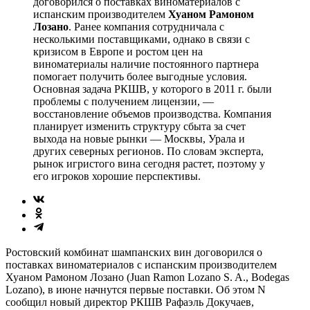
договорился о поставках виноматериалов с
испанским производителем
Хуаном Рамоном
Лозано
. Ранее компания сотрудничала с
несколькими поставщиками, однако в связи с
кризисом в Европе и ростом цен на
виноматериалы наличие постоянного партнера
помогает получить более выгодные условия.
Основная задача РКШВ, у которого в 2011 г. были
проблемы с получением лицензии, —
восстановление объемов производства. Компания
планирует изменить структуру сбыта за счет
выхода на новые рынки — Москвы, Урала и
других северных регионов. По словам эксперта,
рынок игристого вина сегодня растет, поэтому у
его игроков хорошие перспективы.
Ростовский комбинат шампанских вин договорился о
поставках виноматериалов с испанским производителем
Хуаном Рамоном Лозано (Juan Ramon Lozano S. A., Bodegas
Lozano), в июне начнутся первые поставки. Об этом N
сообщил новый директор РКШВ Рафаэль Докучаев,