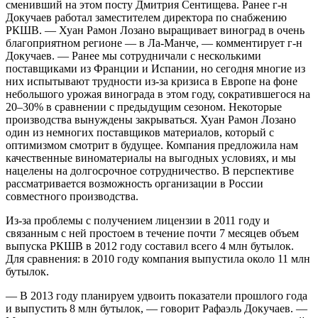
сменивший на этом посту Дмитрия Сентищева. Ранее г-н
Докучаев работал заместителем директора по снабжению
РКШВ. — Хуан Рамон Лозано выращивает виноград в очень
благоприятном регионе — в Ла-Манче, — комментирует г-н
Докучаев. — Ранее мы сотрудничали с несколькими
поставщиками из Франции и Испании, но сегодня многие из
них испытывают трудности из-за кризиса в Европе на фоне
небольшого урожая винограда в этом году, сократившегося на
20–30% в сравнении с предыдущим сезоном. Некоторые
производства вынуждены закрываться. Хуан Рамон Лозано
один из немногих поставщиков материалов, который с
оптимизмом смотрит в будущее. Компания предложила нам
качественные виноматериалы на выгодных условиях, и мы
нацелены на долгосрочное сотрудничество. В перспективе
рассматривается возможность организации в России
совместного производства.
Из-за проблемы с получением лицензии в 2011 году и
связанным с ней простоем в течение почти 7 месяцев объем
выпуска РКШВ в 2012 году составил всего 4 млн бутылок.
Для сравнения: в 2010 году компания выпустила около 11 млн
бутылок.
— В 2013 году планируем удвоить показатели прошлого года
и выпустить 8 млн бутылок, — говорит Рафаэль Докучаев. —