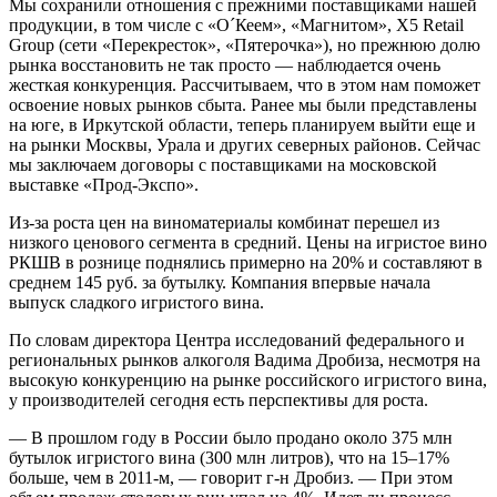
Мы сохранили отношения с прежними поставщиками нашей
продукции, в том числе с «О´Кеем», «Магнитом», X5 Retail
Group (сети «Перекресток», «Пятерочка»), но прежнюю долю
рын­ка восстановить не так просто — наблюдается очень
жесткая конкуренция. Рассчитываем, что в этом нам поможет
освоение новых рынков сбыта. Ранее мы были представлены
на юге, в Иркутской области, теперь планируем выйти еще и
на рынки Москвы, Урала и других северных районов. Сейчас
мы заключаем договоры с поставщиками на московской
выставке «Прод-Экспо».
Из-за роста цен на виноматериалы комбинат перешел из
низкого ценового сегмента в средний. Цены на игристое вино
РКШВ в рознице поднялись примерно на 20% и составляют в
среднем 145 руб. за бутылку. Компания впервые начала
выпуск сладкого игристого вина.
По словам директора Центра исследований федерального и
региональных рынков алкоголя Вадима Дробиза, несмотря на
высокую конкуренцию на рынке российского игрис­того вина,
у производителей сегодня есть перспективы для роста.
— В прошлом году в России было продано около 375 млн
бутылок игрис­того вина (300 млн литров), что на 15–17%
больше, чем в 2011-м, — говорит г-н Дробиз. — При этом