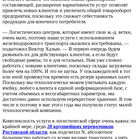
составляющей, расширение вариативности услуг позволят
привлечь новых клиентов и увеличить общий товарооборот
предприятия, поскольку это снижает себестоимость
продукции для конечного потребителя.
— Логистических центров, которые имеют свои ж.-д. ветки,
очень мало, поэтому наши услуги с использованием
железнодорожного транспорта оказались востребованы, —
подытожил Виктор Халын. — В первую очередь будем
развивать их для действующих клиентов, а если будут
свободные рампы, то и для остальных. Нам уже сложно
работать с новыми клиентами, поскольку склады загружены
более чем на 100%. И это не шутка. У поклажедателей в тот
или иной промежуток времени есть резерв хранимых палет.
Поскольку мы технологически можем учитывать каждую
ячейку, любого клиента в единой информационной базе, с
учетом объемных и весогабаритных параметров, мы
достаточно давно используем перекрестное хранение. В том
числе и поэтому в мае этого года мы получили статус малой
технологической компании.
Комплексность услуги в логистической сфере очень важна: по
крайней мере, среди
20 крупнейших перевозчиков
Ростовской области
, как подсчитал N, абсолютное
большинство работает со всеми видами транспорта, а пять