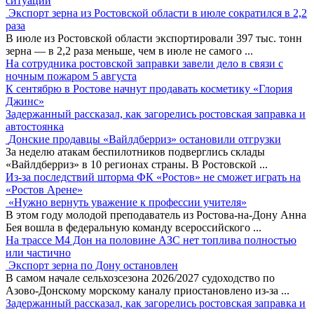
ситуации
Экспорт зерна из Ростовской области в июле сократился в 2,2
раза
В июле из Ростовской области экспортировали 397 тыс. тонн
зерна — в 2,2 раза меньше, чем в июле не самого
...
На сотрудника ростовской заправки завели дело в связи с
ночным пожаром 5 августа
К сентябрю в Ростове начнут продавать косметику «Глория
Джинс»
Задержанный рассказал, как загорелись ростовская заправка и
автостоянка
Донские продавцы «Вайлдберриз» остановили отгрузки
За неделю атакам беспилотников подверглись склады
«Вайлдберриз» в 10 регионах страны. В Ростовской
...
Из-за последствий шторма ФК «Ростов» не сможет играть на
«Ростов Арене»
«Нужно вернуть уважение к профессии учителя»
В этом году молодой преподаватель из Ростова-на-Дону Анна
Бея вошла в федеральную команду всероссийского
...
На трассе М4 Дон на половине АЗС нет топлива полностью
или частично
Экспорт зерна по Дону остановлен
В самом начале сельхозсезона 2026/2027 судоходство по
Азово-Донскому морскому каналу приостановлено из-за
...
Задержанный рассказал, как загорелись ростовская заправка и