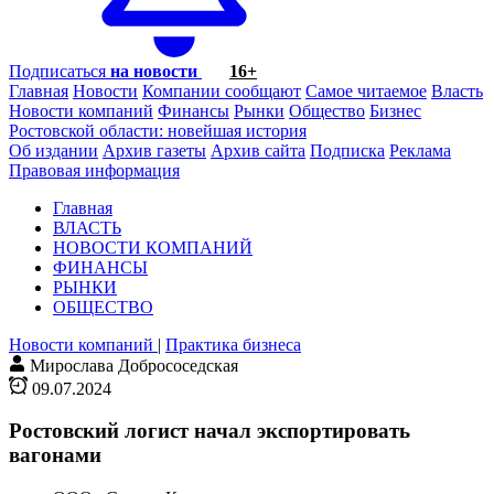
Подписаться
на новости
16+
Главная
Новости
Компании сообщают
Самое читаемое
Власть
Новости компаний
Финансы
Рынки
Общество
Бизнес
Ростовской области: новейшая история
Об издании
Архив газеты
Архив сайта
Подписка
Реклама
Правовая информация
Главная
ВЛАСТЬ
НОВОСТИ КОМПАНИЙ
ФИНАНСЫ
РЫНКИ
ОБЩЕСТВО
Новости компаний
|
Практика бизнеса
Мирослава Добрососедская
09.07.2024
Ростовский логист начал экспортировать
вагонами