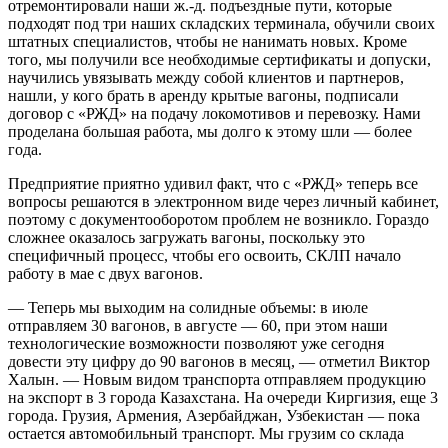
отремонтировали наши ж.-д. подъездные пути, которые
подходят под три наших складских терминала, обучили своих
штатных специалистов, чтобы не нанимать новых. Кроме
того, мы получили все необходимые сертификаты и допуски,
научились увязывать между собой клиентов и партнеров,
нашли, у кого брать в аренду крытые вагоны, подписали
договор с «РЖД» на подачу локомотивов и перевозку. Нами
проделана большая работа, мы долго к этому шли — более
года.
Предприятие приятно удивил факт, что с «РЖД» теперь все
вопросы решаются в электронном виде через личный кабинет,
поэтому с документооборотом проблем не возникло. Гораздо
сложнее оказалось загружать вагоны, поскольку это
специфичный процесс, чтобы его освоить, СКЛП начало
работу в мае с двух вагонов.
— Теперь мы выходим на солидные объемы: в июле
отправляем 30 вагонов, в августе — 60, при этом наши
технологические возможности позволяют уже сегодня
довести эту цифру до 90 вагонов в месяц, — отметил Виктор
Халын. — Новым видом транспорта отправляем продукцию
на экспорт в 3 города Казахстана. На очереди Киргизия, еще 3
города. Грузия, Армения, Азербайджан, Узбекистан — пока
остается автомобильный транспорт. Мы грузим со склада