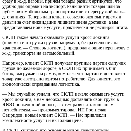
сразу в ж.-д. вагоны, причем товары разных артикулов, что
удобно для оправки на экспорт. Раньше эти товары шли за
рубеж автомобильным транспортом или с перегрузкой на ж.-
д. станциях. Теперь наш клиент серьезно экономит время и
деньги за счет ликвидации лишнего звена доставки, а мы
предоставляем новые услуги, практически не расширяя штата.
СКЛП также начало оказывать услуги кросс-докинга
(приемка и отгрузка грузов напрямую, без размещения на
хранение. — Словарь логиста.), предполагающие перегрузку с
ж.-д. транспорта на автомобильный.
Например, клиент СКЛП получает крупные партии сыпучих
грузов по железной дороге, а СКЛП их принимает в биг-
бэгах, выгружает на рампу, комплектует партии и доставляет
товар уже автотранспортом потребителю. Для клиента это
экономически оправданная логистика.
— Мы случайно узнали, что СКЛП начало оказывать услуги
кросс-докинга, а нам необходимо доставлять свои грузы в
ЮФО по железной дороге, а затем развозить конечным
потребителям, — прокомментировал ИП Ростислав
Свиридов, новый клиент СКЛП. — Нас привлекли
комплексность услуги и выгодная цена.
В СКЛП считают, что освоение новой транспортной