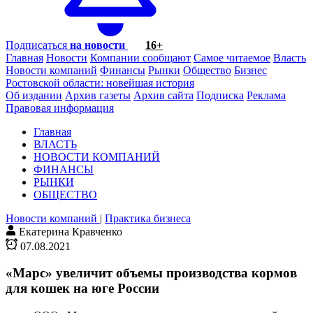
Подписаться
на новости
16+
Главная
Новости
Компании сообщают
Самое читаемое
Власть
Новости компаний
Финансы
Рынки
Общество
Бизнес
Ростовской области: новейшая история
Об издании
Архив газеты
Архив сайта
Подписка
Реклама
Правовая информация
Главная
ВЛАСТЬ
НОВОСТИ КОМПАНИЙ
ФИНАНСЫ
РЫНКИ
ОБЩЕСТВО
Новости компаний
|
Практика бизнеса
Екатерина Кравченко
07.08.2021
«Марс» увеличит объемы производства кормов
для кошек на юге России