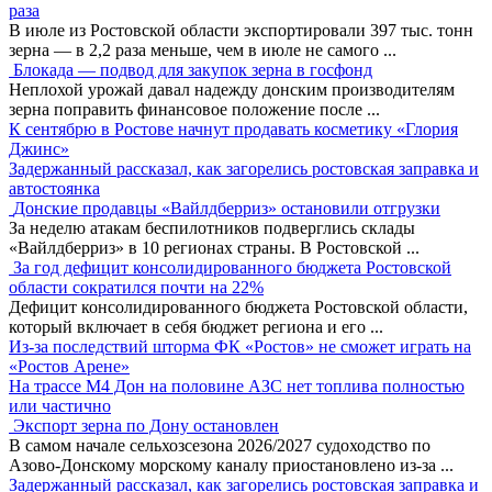
раза
В июле из Ростовской области экспортировали 397 тыс. тонн
зерна — в 2,2 раза меньше, чем в июле не самого
...
Блокада — подвод для закупок зерна в госфонд
Неплохой урожай давал надежду донским производителям
зерна поправить финансовое положение после
...
К сентябрю в Ростове начнут продавать косметику «Глория
Джинс»
Задержанный рассказал, как загорелись ростовская заправка и
автостоянка
Донские продавцы «Вайлдберриз» остановили отгрузки
За неделю атакам беспилотников подверглись склады
«Вайлдберриз» в 10 регионах страны. В Ростовской
...
За год дефицит консолидированного бюджета Ростовской
области сократился почти на 22%
Дефицит консолидированного бюджета Ростовской области,
который включает в себя бюджет региона и его
...
Из-за последствий шторма ФК «Ростов» не сможет играть на
«Ростов Арене»
На трассе М4 Дон на половине АЗС нет топлива полностью
или частично
Экспорт зерна по Дону остановлен
В самом начале сельхозсезона 2026/2027 судоходство по
Азово-Донскому морскому каналу приостановлено из-за
...
Задержанный рассказал, как загорелись ростовская заправка и