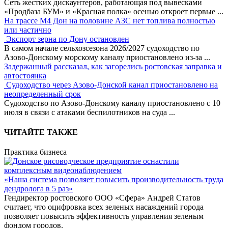
Сеть жестких дискаунтеров, работающая под вывесками
«Продбаза БУМ» и «Красная полка» осенью откроет первые
...
На трассе М4 Дон на половине АЗС нет топлива полностью
или частично
Экспорт зерна по Дону остановлен
В самом начале сельхозсезона 2026/2027 судоходство по
Азово-Донскому морскому каналу приостановлено из-за
...
Задержанный рассказал, как загорелись ростовская заправка и
автостоянка
Судоходство через Азово-Донской канал приостановлено на
неопределенный срок
Судоходство по Азово-Донскому каналу приостановлено с 10
июля в связи с атаками беспилотников на суда
...
ЧИТАЙТЕ ТАКЖЕ
Практика бизнеса
«Наша система позволяет повысить производительность труда
дендролога в 5 раз»
Гендиректор ростовского ООО «Сфера» Андрей Статов
считает, что оцифровка всех зеленых насаждений города
позволяет повысить эффективность управления зеленым
фондом городов.