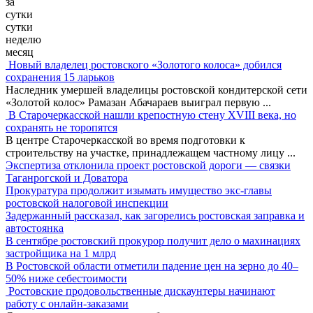
за
сутки
сутки
неделю
месяц
Новый владелец ростовского «Золотого колоса» добился
сохранения 15 ларьков
Наследник умершей владелицы ростовской кондитерской сети
«Золотой колос» Рамазан Абачараев выиграл первую
...
В Старочеркасской нашли крепостную стену XVIII века, но
сохранять не торопятся
В центре Старочеркасской во время подготовки к
строительству на участке, принадлежащем частному лицу
...
Экспертиза отклонила проект ростовской дороги — связки
Таганрогской и Доватора
Прокуратура продолжит изымать имущество экс-главы
ростовской налоговой инспекции
Задержанный рассказал, как загорелись ростовская заправка и
автостоянка
В сентябре ростовский прокурор получит дело о махинациях
застройщика на 1 млрд
В Ростовской области отметили падение цен на зерно до 40–
50% ниже себестоимости
Ростовские продовольственные дискаунтеры начинают
работу с онлайн-заказами