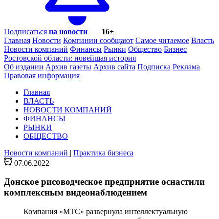
Подписаться
на новости
16+
Главная
Новости
Компании сообщают
Самое читаемое
Власть
Новости компаний
Финансы
Рынки
Общество
Бизнес
Ростовской области: новейшая история
Об издании
Архив газеты
Архив сайта
Подписка
Реклама
Правовая информация
Главная
ВЛАСТЬ
НОВОСТИ КОМПАНИЙ
ФИНАНСЫ
РЫНКИ
ОБЩЕСТВО
Новости компаний
|
Практика бизнеса
07.06.2022
Донское рисоводческое предприятие оснастили
комплексным видеонаблюдением
Компания «МТС» развернула интеллектуальную