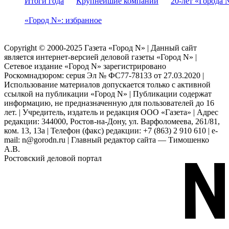
Итоги года
Крупнейшие компании
20-лет «Города 
«Город N»: избранное
Copyright © 2000-2025 Газета «Город N» | Данный сайт
является интернет-версией деловой газеты «Город N» |
Сетевое издание «Город N» зарегистрировано
Роскомнадзором: серuя Эл № ФС77-78133 от 27.03.2020 |
Использование материалов допускается только с активной
ссылкой на публикации «Город N» | Публикации содержат
информацию, не предназначенную для пользователей до 16
лет. | Учредитель, издатель и редакция ООО «Газета» | Адрес
редакции: 344000, Ростов-на-Дону, ул. Варфоломеева, 261/81,
ком. 13, 13а | Телефон (факс) редакции: +7 (863) 2 910 610 | e-
mail: n@gorodn.ru | Главный редактор сайта — Тимошенко
А.В.
Ростовский деловой портал