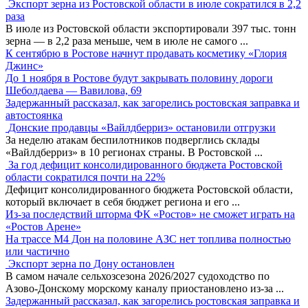
Экспорт зерна из Ростовской области в июле сократился в 2,2
раза
В июле из Ростовской области экспортировали 397 тыс. тонн
зерна — в 2,2 раза меньше, чем в июле не самого
...
К сентябрю в Ростове начнут продавать косметику «Глория
Джинс»
До 1 ноября в Ростове будут закрывать половину дороги
Шеболдаева — Вавилова, 69
Задержанный рассказал, как загорелись ростовская заправка и
автостоянка
Донские продавцы «Вайлдберриз» остановили отгрузки
За неделю атакам беспилотников подверглись склады
«Вайлдберриз» в 10 регионах страны. В Ростовской
...
За год дефицит консолидированного бюджета Ростовской
области сократился почти на 22%
Дефицит консолидированного бюджета Ростовской области,
который включает в себя бюджет региона и его
...
Из-за последствий шторма ФК «Ростов» не сможет играть на
«Ростов Арене»
На трассе М4 Дон на половине АЗС нет топлива полностью
или частично
Экспорт зерна по Дону остановлен
В самом начале сельхозсезона 2026/2027 судоходство по
Азово-Донскому морскому каналу приостановлено из-за
...
Задержанный рассказал, как загорелись ростовская заправка и