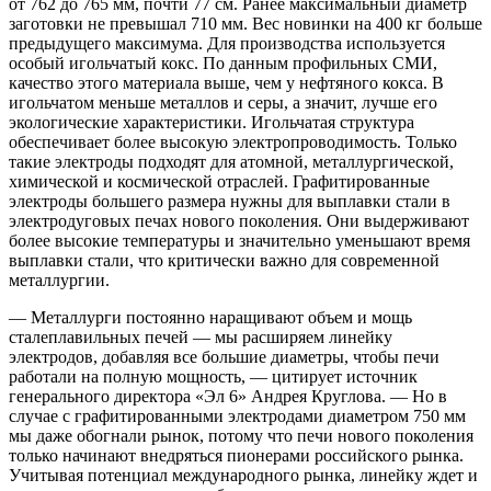
от 762 до 765 мм, почти 77 см. Ранее максимальный диаметр
заготовки не превышал 710 мм. Вес новинки на 400 кг больше
предыдущего максимума. Для производства используется
особый игольчатый кокс. По данным профильных СМИ,
качество этого материала выше, чем у нефтяного кокса. В
игольчатом меньше металлов и серы, а значит, лучше его
экологические характеристики. Игольчатая структура
обеспечивает более высокую электропроводимость. Только
такие электроды подходят для атомной, металлургической,
химической и космической отраслей. Графитированные
электроды большего размера нужны для выплавки стали в
электродуговых печах нового поколения. Они выдерживают
более высокие температуры и значительно уменьшают время
выплавки стали, что критически важно для современной
металлургии.
— Металлурги постоянно наращивают объем и мощь
сталеплавильных печей — мы расширяем линейку
электродов, добавляя все большие диаметры, чтобы печи
работали на полную мощность, — цитирует источник
генерального директора «Эл 6» Андрея Круглова. — Но в
случае с графитированными электродами диаметром 750 мм
мы даже обогнали рынок, потому что печи нового поколения
только начинают внедряться пионерами российского рынка.
Учитывая потенциал международного рынка, линейку ждет и