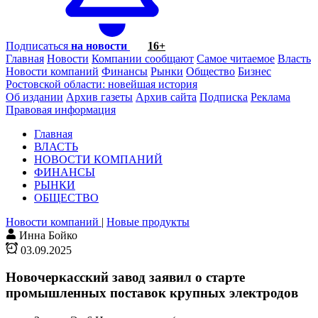
Подписаться
на новости
16+
Главная
Новости
Компании сообщают
Самое читаемое
Власть
Новости компаний
Финансы
Рынки
Общество
Бизнес
Ростовской области: новейшая история
Об издании
Архив газеты
Архив сайта
Подписка
Реклама
Правовая информация
Главная
ВЛАСТЬ
НОВОСТИ КОМПАНИЙ
ФИНАНСЫ
РЫНКИ
ОБЩЕСТВО
Новости компаний
|
Новые продукты
Инна Бойко
03.09.2025
Новочеркасский завод заявил о старте
промышленных поставок крупных электродов