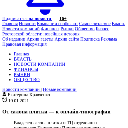
Подписаться
на новости
16+
Главная
Новости
Компании сообщают
Самое читаемое
Власть
Новости компаний
Финансы
Рынки
Общество
Бизнес
Ростовской области: новейшая история
Об издании
Архив газеты
Архив сайта
Подписка
Реклама
Правовая информация
Главная
ВЛАСТЬ
НОВОСТИ КОМПАНИЙ
ФИНАНСЫ
РЫНКИ
ОБЩЕСТВО
Новости компаний
|
Новые компании
Екатерина Кравченко
19.01.2021
От салона плитки — к онлайн-типографии
Владелец салона плитки и ТЦ отделочных
материалов Константин Петрунько запустил в