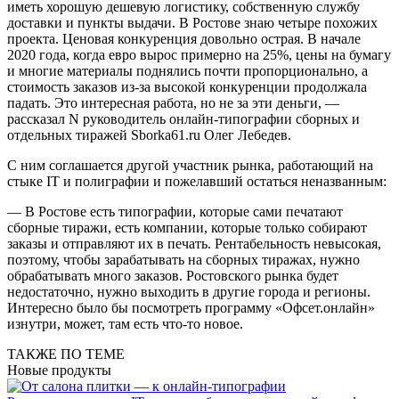
иметь хорошую дешевую логистику, собственную службу
доставки и пункты выдачи. В Ростове знаю четыре похожих
проекта. Ценовая конкуренция довольно острая. В начале
2020 года, когда евро вырос примерно на 25%, цены на бумагу
и многие материалы поднялись почти пропорционально, а
стоимость заказов из-за высокой конкуренции продолжала
падать. Это интересная работа, но не за эти деньги, —
рассказал N руководитель онлайн-типографии сборных и
отдельных тиражей Sborka61.ru Олег Лебедев.
С ним соглашается другой участник рынка, работающий на
стыке IT и полиграфии и пожелавший остаться неназванным:
— В Ростове есть типографии, которые сами печатают
сборные тиражи, есть компании, которые только собирают
заказы и отправляют их в печать. Рентабельность невысокая,
поэтому, чтобы зарабатывать на сборных тиражах, нужно
обрабатывать много заказов. Ростовского рынка будет
недостаточно, нужно выходить в другие города и регионы.
Интересно было бы посмотреть программу «Офсет.онлайн»
изнутри, может, там есть что-то новое.
ТАКЖЕ ПО ТЕМЕ
Новые продукты