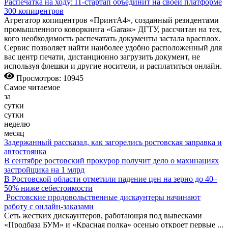
Распечатка на ходу: IT-стартап объединит на своей платформе
300 копицентров
Агрегатор копицентров «ПринтA4», созданный резидентами
промышленного коворкинга «Garaж» ДГТУ, рассчитан на тех,
кого необходимость распечатать документы застала врасплох.
Сервис позволяет найти наиболее удобно расположенный для
вас центр печати, дистанционно загрузить документ, не
используя флешки и другие носители, и расплатиться онлайн.
Просмотров: 10945
Самое читаемое
за
сутки
сутки
неделю
месяц
Задержанный рассказал, как загорелись ростовская заправка и
автостоянка
В сентябре ростовский прокурор получит дело о махинациях
застройщика на 1 млрд
В Ростовской области отметили падение цен на зерно до 40–
50% ниже себестоимости
Ростовские продовольственные дискаунтеры начинают
работу с онлайн-заказами
Сеть жестких дискаунтеров, работающая под вывесками
«Продбаза БУМ» и «Красная полка» осенью откроет первые
...