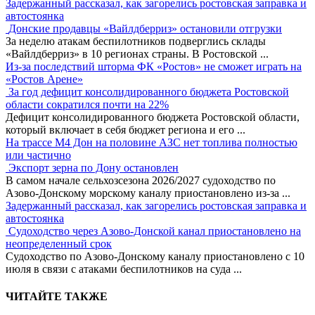
Задержанный рассказал, как загорелись ростовская заправка и
автостоянка
Донские продавцы «Вайлдберриз» остановили отгрузки
За неделю атакам беспилотников подверглись склады
«Вайлдберриз» в 10 регионах страны. В Ростовской
...
Из-за последствий шторма ФК «Ростов» не сможет играть на
«Ростов Арене»
За год дефицит консолидированного бюджета Ростовской
области сократился почти на 22%
Дефицит консолидированного бюджета Ростовской области,
который включает в себя бюджет региона и его
...
На трассе М4 Дон на половине АЗС нет топлива полностью
или частично
Экспорт зерна по Дону остановлен
В самом начале сельхозсезона 2026/2027 судоходство по
Азово-Донскому морскому каналу приостановлено из-за
...
Задержанный рассказал, как загорелись ростовская заправка и
автостоянка
Судоходство через Азово-Донской канал приостановлено на
неопределенный срок
Судоходство по Азово-Донскому каналу приостановлено с 10
июля в связи с атаками беспилотников на суда
...
ЧИТАЙТЕ ТАКЖЕ