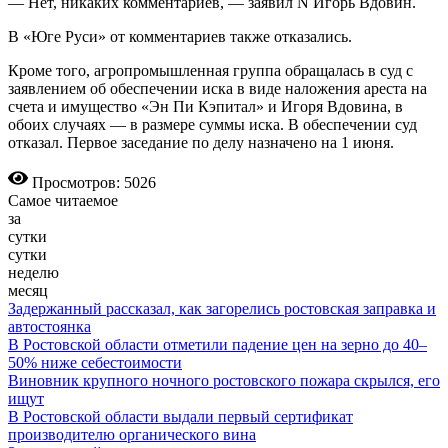
— Нет, никаких комментариев, — заявил N Игорь Вдовин.
В «Юге Руси» от комментариев также отказались.
Кроме того, агропромышленная группа обращалась в суд с
заявлением об обеспечении иска в виде наложения ареста на
счета и имущество «Эн Пи Кэпитал» и Игоря Вдовина, в
обоих случаях — в размере суммы иска. В обеспечении суд
отказал. Первое заседание по делу назначено на 1 июня.
Просмотров: 5026
Самое читаемое
за
сутки
сутки
неделю
месяц
Задержанный рассказал, как загорелись ростовская заправка и
автостоянка
В Ростовской области отметили падение цен на зерно до 40–
50% ниже себестоимости
Виновник крупного ночного ростовского пожара скрылся, его
ищут
В Ростовской области выдали первый сертификат
производителю органического вина