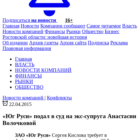
Подписаться
на новости
16+
Главная
Новости
Компании сообщают
Самое читаемое
Власть
Новости компаний
Финансы
Рынки
Общество
Бизнес
Ростовской области: новейшая история
Об издании
Архив газеты
Архив сайта
Подписка
Реклама
Правовая информация
Главная
ВЛАСТЬ
НОВОСТИ КОМПАНИЙ
ФИНАНСЫ
РЫНКИ
ОБЩЕСТВО
Новости компаний
|
Конфликты
22.04.2015
«Юг Руси» подал в суд на экс-супруга Анастасии
Волочковой
ЗАО «Юг Руси»
Сергея Кислова требует в