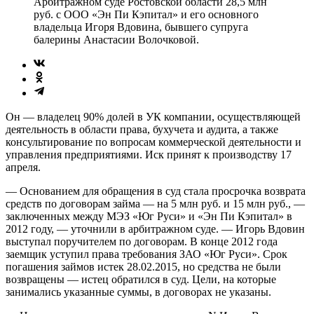
Арбитражном суде Ростовской области 28,5 млн
руб. с ООО «Эн Пи Кэпитал» и его основного
владельца Игоря Вдовина, бывшего супруга
балерины Анастасии Волочковой.
Он — владелец 90% долей в УК компании, осуществляющей
деятельность в области права, бухучета и аудита, а также
консультирование по вопросам коммерческой деятельности и
управления предприятиями. Иск принят к производству 17
апреля.
— Основанием для обращения в суд стала просрочка возврата
средств по договорам займа — на 5 млн руб. и 15 млн руб., —
заключенных между МЭЗ «Юг Руси» и «Эн Пи Кэпитал» в
2012 году, — уточнили в арбитражном суде. — Игорь Вдовин
выступал поручителем по договорам. В конце 2012 года
заемщик уступил права требования ЗАО «Юг Руси». Срок
погашения займов истек 28.02.2015, но средства не были
возвращены — истец обратился в суд. Цели, на которые
занимались указанные суммы, в договорах не указаны.