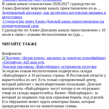
В самом начале сельхозсезона 2026/2027 судоходство по
Азово-Донскому морскому каналу приостановлено из-за
...
Задержанный рассказал, как загорелись ростовская заправка и
автостоянка
Судоходство через Азово-Донской канал приостановлено на
неопределенный срок
Судоходство по Азово-Донскому каналу приостановлено с 10
июля в связи с атаками беспилотников на суда
...
ЧИТАЙТЕ ТАКЖЕ
Конфликты
Донские продавцы «Вайлдберриз» остановили отгрузки
За неделю атакам беспилотников подверглись склады
«Вайлдберриз» в 10 регионах страны. В Ростовской области у
маркетплейса их нет. Есть только сортировочный центр,
который работает с малогабаритными посылками. Донские
контрагенты «Вайлдберриз» несут потери и не отгружают
товар на склады маркетплейса. Бизнес «Вайлдберриз», за
который до недавних пор шла серьезная борьба, под угрозой.
Его обрушение может задеть некоторые банки, которые
прокредитовали его на значительные суммы.