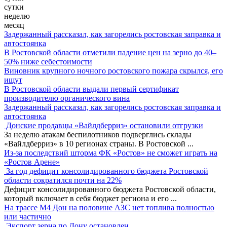
сутки
неделю
месяц
Задержанный рассказал, как загорелись ростовская заправка и
автостоянка
В Ростовской области отметили падение цен на зерно до 40–
50% ниже себестоимости
Виновник крупного ночного ростовского пожара скрылся, его
ищут
В Ростовской области выдали первый сертификат
производителю органического вина
Задержанный рассказал, как загорелись ростовская заправка и
автостоянка
Донские продавцы «Вайлдберриз» остановили отгрузки
За неделю атакам беспилотников подверглись склады
«Вайлдберриз» в 10 регионах страны. В Ростовской
...
Из-за последствий шторма ФК «Ростов» не сможет играть на
«Ростов Арене»
За год дефицит консолидированного бюджета Ростовской
области сократился почти на 22%
Дефицит консолидированного бюджета Ростовской области,
который включает в себя бюджет региона и его
...
На трассе М4 Дон на половине АЗС нет топлива полностью
или частично
Экспорт зерна по Дону остановлен