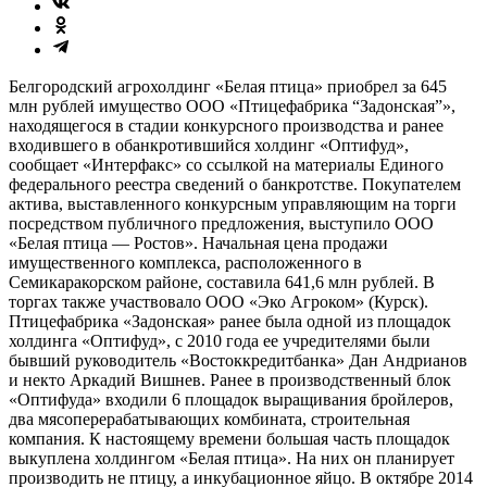
Белгородский агрохолдинг «Белая птица» приобрел за 645
млн рублей имущество ООО «Птицефабрика “Задонская”»,
находящегося в стадии конкурсного производства и ранее
входившего в обанкротившийся холдинг «Оптифуд»,
сообщает «Интерфакс» со ссылкой на материалы Единого
федерального реестра сведений о банкротстве. Покупателем
актива, выставленного конкурсным управляющим на торги
посредством публичного предложения, выступило ООО
«Белая птица — Ростов». Начальная цена продажи
имущественного комплекса, расположенного в
Семикаракорском районе, составила 641,6 млн рублей. В
торгах также участвовало ООО «Эко Агроком» (Курск).
Птицефабрика «Задонская» ранее была одной из площадок
холдинга «Оптифуд», с 2010 года ее учредителями были
бывший руководитель «Востоккредитбанка» Дан Андрианов
и некто Аркадий Вишнев. Ранее в производственный блок
«Оптифуда» входили 6 площадок выращивания бройлеров,
два мясоперерабатывающих комбината, строительная
компания. К настоящему времени большая часть площадок
выкуплена холдингом «Белая птица». На них он планирует
производить не птицу, а инкубационное яйцо. В октябре 2014