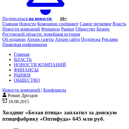
Подписаться
на новости
16+
Главная
Новости
Компании сообщают
Самое читаемое
Власть
Новости компаний
Финансы
Рынки
Общество
Бизнес
Ростовской области: новейшая история
Об издании
Архив газеты
Архив сайта
Подписка
Реклама
Правовая информация
Главная
ВЛАСТЬ
НОВОСТИ КОМПАНИЙ
ФИНАНСЫ
РЫНКИ
ОБЩЕСТВО
Новости компаний
|
Конфликты
Роман Дроздов
18.08.2015
Холдинг «Белая птица» заплатил за донскую
птицефабрику «Оптифуда» 645 млн руб.