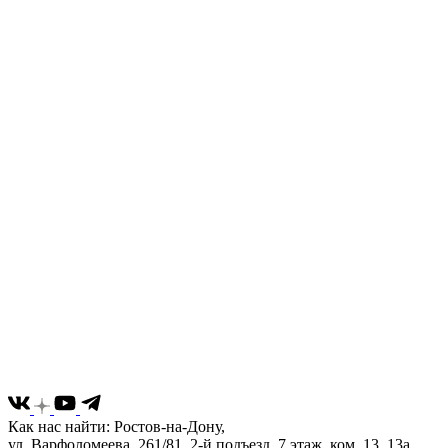
Как нас найти: Ростов-на-Дону,
ул. Варфоломеева, 261/81, 2-й подъезд, 7 этаж, ком. 13, 13а