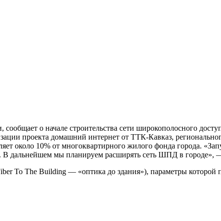
, сообщает о начале строительства сети широкополосного доступ
ализации проекта домашний интернет от ТТК-Кавказ, региональн
ляет около 10% от многоквартирного жилого фонда города. «Зап
а. В дальнейшем мы планируем расширять сеть ШПД в городе»,
iber To The Building — «оптика до здания»), параметры которой 