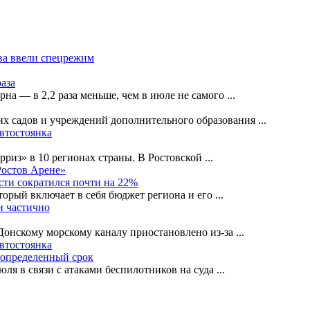
ва ввели спецрежим
раза
рна — в 2,2 раза меньше, чем в июле не самого
...
их садов и учреждений дополнительного образования
...
автостоянка
рриз» в 10 регионах страны. В Ростовской
...
Ростов Арене»
сти сократился почти на 22%
орый включает в себя бюджет региона и его
...
и частично
-Донскому морскому каналу приостановлено из-за
...
автостоянка
еопределенный срок
ля в связи с атаками беспилотников на суда
...