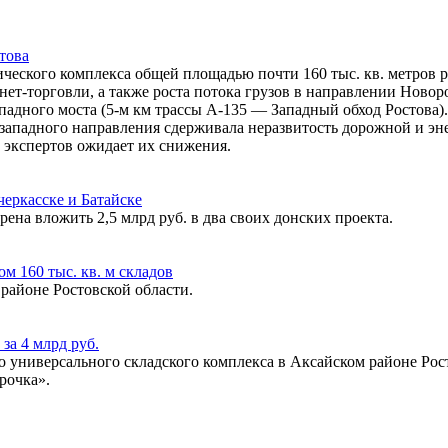
това
ческого комплекса общей площадью почти 160 тыс. кв. метров р
рнет-торговли, а также роста потока грузов в направлении Ново
Западного моста (5-м км трассы А-135 ― Западный обход Ростова
 западного направления сдерживала неразвитость дорожной и э
 экспертов ожидает их снижения.
черкасске и Батайске
а вложить 2,5 млрд руб. в два своих донских проекта.
м 160 тыс. кв. м складов
районе Ростовской области.
за 4 млрд руб.
 универсального складского комплекса в Аксайском районе Росто
рочка».