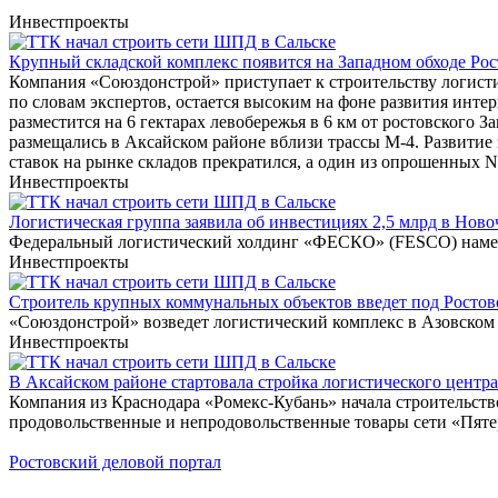
Инвестпроекты
Крупный складской комплекс появится на Западном обходе Рос
Компания «Союздонстрой» приступает к строительству логисти
по словам экспертов, остается высоким на фоне развития инте
разместится на 6 гектарах левобережья в 6 км от ростовского 
размещались в Аксайском районе вблизи трассы М-4. Развитие
ставок на рынке складов прекратился, а один из опрошенных N
Инвестпроекты
Логистическая группа заявила об инвестициях 2,5 млрд в Ново
Федеральный логистический холдинг «ФЕСКО» (FESCO) намерен
Инвестпроекты
Строитель крупных коммунальных объектов введет под Ростово
«Союздонстрой» возведет логистический комплекс в Азовском 
Инвестпроекты
В Аксайском районе стартовала стройка логистического центра 
Компания из Краснодара «Ромекс-Кубань» начала строительство
продовольственные и непродовольственные товары сети «Пяте
Ростовский деловой портал