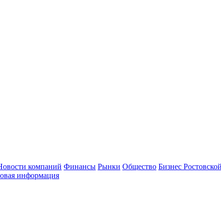
Новости компаний
Финансы
Рынки
Общество
Бизнес Ростовской
овая информация