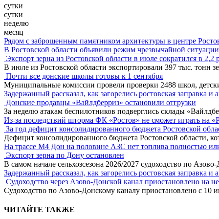
сутки
сутки
неделю
месяц
Рядом с заброшенным памятником архитектуры в центре Росто
В Ростовской области объявили режим чрезвычайной ситуации
Экспорт зерна из Ростовской области в июле сократился в 2,2 
В июле из Ростовской области экспортировали 397 тыс. тонн зе
Почти все донские школы готовы к 1 сентября
Муниципальные комиссии провели проверки 2488 школ, детск
Задержанный рассказал, как загорелись ростовская заправка и 
Донские продавцы «Вайлдберриз» остановили отгрузки
За неделю атакам беспилотников подверглись склады «Вайлдбе
Из-за последствий шторма ФК «Ростов» не сможет играть на «
За год дефицит консолидированного бюджета Ростовской обла
Дефицит консолидированного бюджета Ростовской области, кот
На трассе М4 Дон на половине АЗС нет топлива полностью ил
Экспорт зерна по Дону остановлен
В самом начале сельхозсезона 2026/2027 судоходство по Азово
Задержанный рассказал, как загорелись ростовская заправка и 
Судоходство через Азово-Донской канал приостановлено на н
Судоходство по Азово-Донскому каналу приостановлено с 10 ию
ЧИТАЙТЕ ТАКЖЕ