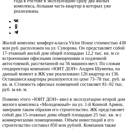
года в Ростове в эксплуатацию сразу два жилых
комплекса, большая часть квартир в которых уже
реализована.
Жилой комплекс комфорт-класса Victor House стоимостью 438
млн руб. расположен на ул. Суворова. Он представляет собой
17-этажный жилой дом общей площадью 12,2 тыс. кв. м со
встроенными офисными помещениями и подземной
автостоянкой, рассчитанной на 56 машино-мест. По словам
гендиректора компании «ЮИТ ДОН» Андрея Шумеева, на
данный момент в ЖК уже реализовано 126 квартир из 136.
Оставшиеся квартиры реализуются по цене 73–78 тыс. руб. за
кв. м. Стоимость офисных помещений составляет 81–92 тыс.
руб. за кв. м.
Помимо этого «ЮИТ ДОН» ввел в эксплуатацию второй дом
жилого комплекса «Молодежный» на ул. 1-й Конной Армии,
завершив таким образом его строительство. ЖК представляет
собой два 15-этажных дома общей площадью 25 тыс. кв. м с
коммерческими помещениями. Объем инвестиций в его
строительство составил 850 млн рублей. Компания также