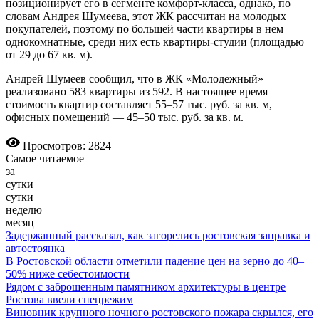
позиционирует его в сегменте комфорт-класса, однако, по
словам Андрея Шумеева, этот ЖК рассчитан на молодых
покупателей, поэтому по большей части квартиры в нем
однокомнатные, среди них есть квартиры-студии (площадью
от 29 до 67 кв. м).
Андрей Шумеев сообщил, что в ЖК «Молодежный»
реализовано 583 квартиры из 592. В настоящее время
стоимость квартир составляет 55–57 тыс. руб. за кв. м,
офисных помещений — 45–50 тыс. руб. за кв. м.
Просмотров: 2824
Самое читаемое
за
сутки
сутки
неделю
месяц
Задержанный рассказал, как загорелись ростовская заправка и
автостоянка
В Ростовской области отметили падение цен на зерно до 40–
50% ниже себестоимости
Рядом с заброшенным памятником архитектуры в центре
Ростова ввели спецрежим
Виновник крупного ночного ростовского пожара скрылся, его