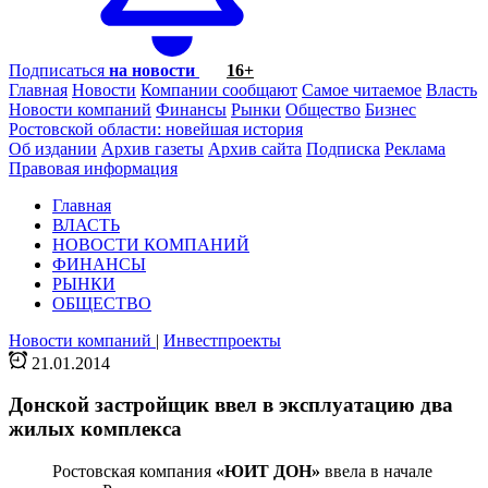
Подписаться
на новости
16+
Главная
Новости
Компании сообщают
Самое читаемое
Власть
Новости компаний
Финансы
Рынки
Общество
Бизнес
Ростовской области: новейшая история
Об издании
Архив газеты
Архив сайта
Подписка
Реклама
Правовая информация
Главная
ВЛАСТЬ
НОВОСТИ КОМПАНИЙ
ФИНАНСЫ
РЫНКИ
ОБЩЕСТВО
Новости компаний
|
Инвестпроекты
21.01.2014
Донской застройщик ввел в эксплуатацию два
жилых комплекса
Ростовская компания
«ЮИТ ДОН»
ввела в начале