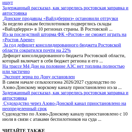
ищут
Задержанный рассказал, как загорелись ростовская заправка и
автостоянка
Донские продавцы «Вайлдберриз» остановили отгрузки
За неделю атакам беспилотников подверглись склады
«Вайлдберриз» в 10 регионах страны. В Ростовской
...
Из-за последствий шторма ФК «Ростов» не сможет играть на
«Ростов Арене»
За год дефицит консолидированного бюджета Ростовской
области сократился почти на 22%
Дефицит консолидированного бюджета Ростовской области,
который включает в себя бюджет региона и его
...
На трассе М4 Дон на половине АЗС нет топлива полностью
или частично
Экспорт зерна по Дону остановлен
В самом начале сельхозсезона 2026/2027 судоходство по
Азово-Донскому морскому каналу приостановлено из-за
...
Задержанный рассказал, как загорелись ростовская заправка и
автостоянка
Судоходство через Азово-Донской канал приостановлено на
неопределенный срок
Судоходство по Азово-Донскому каналу приостановлено с 10
июля в связи с атаками беспилотников на суда
...
ЧИТАЙТЕ ТАКЖЕ