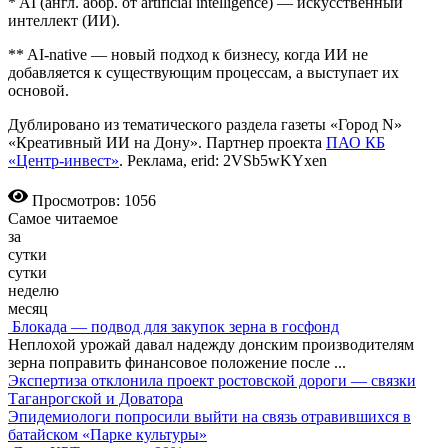
* AI (англ. аббр. от artificial intelligence) — искусственный
интеллект (ИИ).
** AI-native — новый подход к бизнесу, когда ИИ не
добавляется к существующим процессам, а выступает их
основой.
Дублировано из тематического раздела газеты «Город N»
«Креативный ИИ на Дону». Партнер проекта
ПАО КБ
«Центр-инвест»
. Реклама, erid: 2VSb5wKYxen
Просмотров: 1056
Самое читаемое
за
сутки
сутки
неделю
месяц
Блокада — подвод для закупок зерна в госфонд
Неплохой урожай давал надежду донским производителям
зерна поправить финансовое положение после
...
Экспертиза отклонила проект ростовской дороги — связки
Таганрогской и Доватора
Эпидемиологи попросили выйти на связь отравившихся в
батайском «Парке культуры»