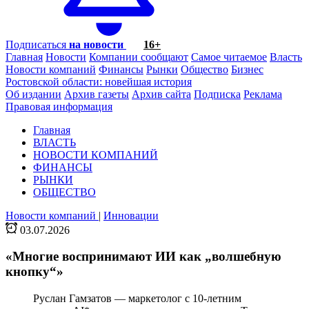
Подписаться
на новости
16+
Главная
Новости
Компании сообщают
Самое читаемое
Власть
Новости компаний
Финансы
Рынки
Общество
Бизнес
Ростовской области: новейшая история
Об издании
Архив газеты
Архив сайта
Подписка
Реклама
Правовая информация
Главная
ВЛАСТЬ
НОВОСТИ КОМПАНИЙ
ФИНАНСЫ
РЫНКИ
ОБЩЕСТВО
Новости компаний
|
Инновации
03.07.2026
«Многие воспринимают ИИ как „волшебную
кнопку“»
Руслан Гамзатов — маркетолог с 10-летним