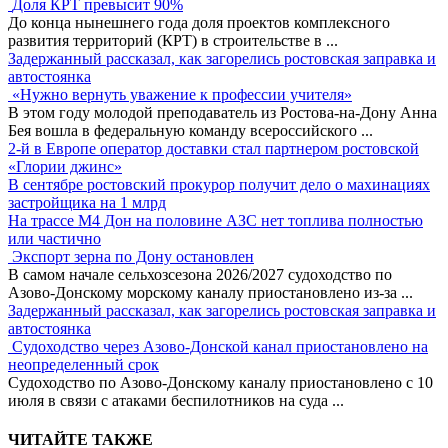
Доля КРТ превысит 90%
До конца нынешнего года доля проектов комплексного
развития территорий (КРТ) в строительстве в
...
Задержанный рассказал, как загорелись ростовская заправка и
автостоянка
«Нужно вернуть уважение к профессии учителя»
В этом году молодой преподаватель из Ростова-на-Дону Анна
Бея вошла в федеральную команду всероссийского
...
2-й в Европе оператор доставки стал партнером ростовской
«Глории джинс»
В сентябре ростовский прокурор получит дело о махинациях
застройщика на 1 млрд
На трассе М4 Дон на половине АЗС нет топлива полностью
или частично
Экспорт зерна по Дону остановлен
В самом начале сельхозсезона 2026/2027 судоходство по
Азово-Донскому морскому каналу приостановлено из-за
...
Задержанный рассказал, как загорелись ростовская заправка и
автостоянка
Судоходство через Азово-Донской канал приостановлено на
неопределенный срок
Судоходство по Азово-Донскому каналу приостановлено с 10
июля в связи с атаками беспилотников на суда
...
ЧИТАЙТЕ ТАКЖЕ