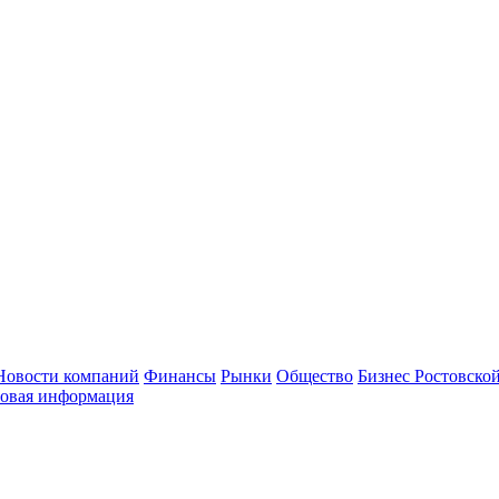
Новости компаний
Финансы
Рынки
Общество
Бизнес Ростовской
овая информация