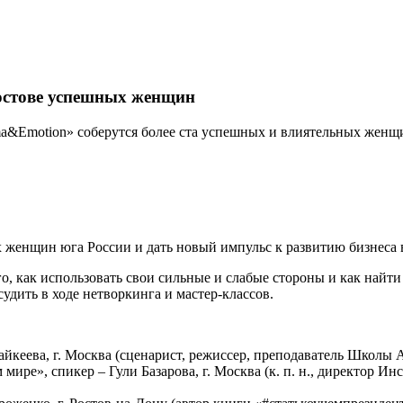
тове успешных женщин
ma&Emotion» соберутся более ста успешных и влиятельных женщин
 женщин юга России и дать новый импульс к развитию бизнеса в
го, как использовать свои сильные и слабые стороны и как най
ь в ходе нетворкинга и мастер-классов.
йкеева, г. Москва (сценарист, режиссер, преподаватель Школы 
ире», спикер – Гули Базарова, г. Москва (к. п. н., директор И