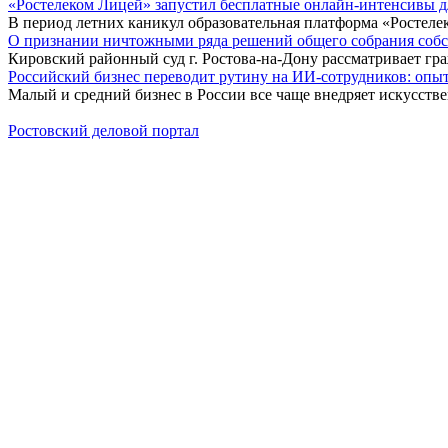
«Ростелеком Лицей» запустил бесплатные онлайн-интенсивы 
В период летних каникул образовательная платформа «Ростеле
О признании ничтожными ряда решений общего собрания собстве
Кировский районный суд г. Ростова-на-Дону рассматривает г
Российский бизнес переводит рутину на ИИ-сотрудников: оп
Малый и средний бизнес в России все чаще внедряет искусств
Ростовский деловой портал