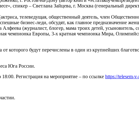
оженко, г. Ростов-на-Дону (автор книги «#статькоучемпрезидент
есе», спикер – Светлана Зайцева, г. Москва (генеральный дире
(актриса, телеведущая, общественный деятель, член Общественн
успешные бизнес-леди, обсудят, как главное предназначение же
 Алфеева (журналист, блогер, мама троих детей, усыновитель, со
атная чемпионка Европы, 3-х кратная чемпионка Мира, Олимпий
а от которого будут перечислены в один из крупнейших благот
еса Юга России.
:00. Регистрация на мероприятие – по ссылке
https://telesem-v
частии.