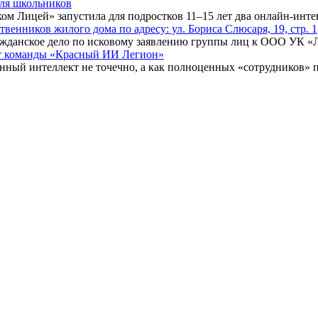
для школьников
ком Лицей» запустила для подростков 11–15 лет два онлайн-инт
нников жилого дома по адресу: ул. Бориса Слюсаря, 19, стр. 1
ражданское дело по исковому заявлению группы лиц к ООО УК «
ыт команды «Красный ИИ Легион»
енный интеллект не точечно, а как полноценных «сотрудников» 