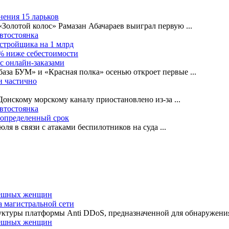
нения 15 ларьков
«Золотой колос» Рамазан Абачараев выиграл первую
...
автостоянка
астройщика на 1 млрд
0% ниже себестоимости
с онлайн-заказами
база БУМ» и «Красная полка» осенью откроет первые
...
и частично
-Донскому морскому каналу приостановлено из-за
...
автостоянка
еопределенный срок
ля в связи с атаками беспилотников на суда
...
а магистральной сети
туры платформы Anti DDoS, предназначенной для обнаружения 