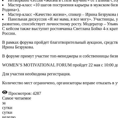
Нетворкинг-сессия «Жизнь в стиле коучинг» от Галины Стор
Мастер-класс «10 шагов построения карьеры в мужском бизн
Родина»).
Мастер-класс «Качество жизни», спикер – Ирина Безрукова 
Панельная дискуссия «Я же мама, я все могу». Участницы, 
развитию, способствует личностному росту. Модератор – Ульяна
С кейсом также выступит ростовчанка Светлана Бойко 4-х кр
России.
В рамках форума пройдет благотворительный аукцион, средств
Ирина Безрукова.
В форуме примут участие топ-менеджеры и собственницы бизн
WOMEN’S MOTIVATIONAL FORUM пройдет 22 мая с 10:00 до 18
Для участия необходима регистрация.
Количество мест ограничено, организаторы вправе отказать в у
Просмотров: 4287
Самое читаемое
за
сутки
сутки
неделю