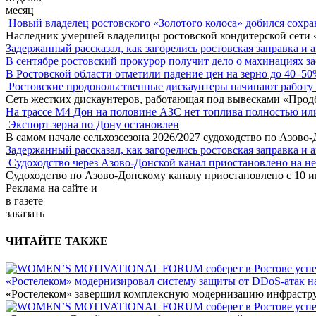
месяц
Новый владелец ростовского «Золотого колоса» добился сохра
Наследник умершей владелицы ростовской кондитерской сети 
Задержанный рассказал, как загорелись ростовская заправка и 
В сентябре ростовский прокурор получит дело о махинациях з
В Ростовской области отметили падение цен на зерно до 40–5
Ростовские продовольственные дискаунтеры начинают работу 
Сеть жестких дискаунтеров, работающая под вывесками «Прод
На трассе М4 Дон на половине АЗС нет топлива полностью ил
Экспорт зерна по Дону остановлен
В самом начале сельхозсезона 2026/2027 судоходство по Азово
Задержанный рассказал, как загорелись ростовская заправка и 
Судоходство через Азово-Донской канал приостановлено на н
Судоходство по Азово-Донскому каналу приостановлено с 10 ию
Реклама
на сайте и
в газете
заказать
ЧИТАЙТЕ ТАКЖЕ
«Ростелеком» модернизировал систему защиты от DDoS-атак н
«Ростелеком» завершил комплексную модернизацию инфраструк