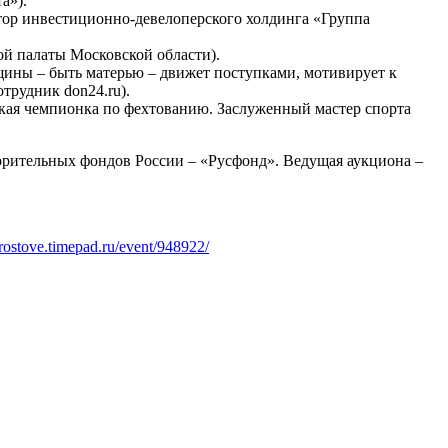
а»).
ктор инвестиционно-девелоперского холдинга «Группа
ой палаты Московской области).
нщины – быть матерью – движет поступками, мотивирует к
трудник don24.ru).
ская чемпионка по фехтованию. Заслуженный мастер спорта
ворительных фондов России – «Русфонд». Ведущая аукциона –
-rostove.timepad.ru/event/948922/