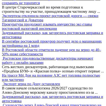
сохранять не торопятся
В центре Старочеркасской во время подготовки к
строительству на участке, принадлежащем частному лицу
...
Экспертиза отклонила проект ростовской дороги — связки
Таганрогской и Доватора
Прокуратура продолжит изымать имущество экс-главы
ростовской налоговой инспекции
Задержанный рассказал, как загорелись ростовская заправка и
автостоянка
В сентябре ростовский прокурор получит дело о махинациях
застройщика на 1 млрд
В Ростовской области отметили падение цен на зерно до 40–
50% ниже себестоимости
Ростовские продовольственные дискаунтеры начинают
работу с онлайн-заказами
Сеть жестких дискаунтеров, работающая под вывесками
«Продбаза БУМ» и «Красная полка» осенью откроет первые
...
На трассе М4 Дон на половине АЗС нет топлива полностью
или частично
Экспорт зерна по Дону остановлен
В самом начале сельхозсезона 2026/2027 судоходство по
Азово-Донскому морскому каналу приостановлено из-за
...
Задержанный рассказал, как загорелись ростовская заправка и
автостоянка
Судоходство через Азово-Донской канал приостановлено на