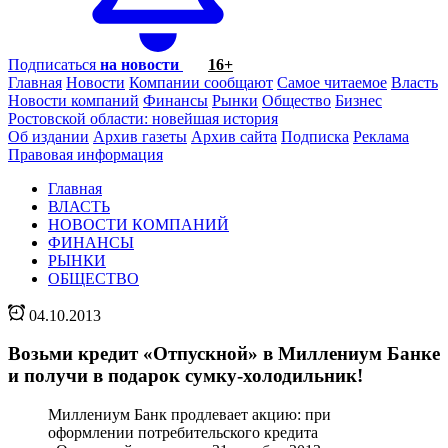
Подписаться
на новости
16+
Главная
Новости
Компании сообщают
Самое читаемое
Власть
Новости компаний
Финансы
Рынки
Общество
Бизнес
Ростовской области: новейшая история
Об издании
Архив газеты
Архив сайта
Подписка
Реклама
Правовая информация
Главная
ВЛАСТЬ
НОВОСТИ КОМПАНИЙ
ФИНАНСЫ
РЫНКИ
ОБЩЕСТВО
04.10.2013
Возьми кредит «Отпускной» в Миллениум Банке
и получи в подарок сумку-холодильник!
Миллениум Банк продлевает акцию: при
оформлении потребительского кредита