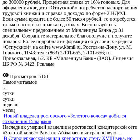
до 300000 рублей. Процентная ставка от 16% годовых. Для
оформления кредита «Отпускной» потребуется паспорт, копия
трудовой книжки и справка о доходах по форме 2-НДФЛ.
Если сумма кредита не более 50 тысяч рублей, то потребуется
только паспорт и справка о доходах. Воспользуйтесь
специальным предложением от Миллениум Банка до 31
декабря! Сохраните материальное благополучие и получите
подарок! Более подробная информация об условиях кредита
«Отпускной» на сайте www.kbmil.ru. Ростов-на-Дону, ул. М.
Горького, 11/43; тел.: (863) 2-101-655, 2-101-656; пл.
Привокзальная, 1/2. КБ «Миллениум Банк» (ЗАО). Лицензия
ЦБ РФ № 3423. Реклама
Просмотров: 5161
Самое читаемое
за
сутки
сутки
неделю
месяц
Новый владелец ростовского «Золотого колоса» добился
сохранения 15 ларьков
Наследник умершей владелицы ростовской кондитерской сети
«Золотой колос» Рамазан Абачараев выиграл первую
...
В Старочеркасской нашли крепостную стену XVIII века, но