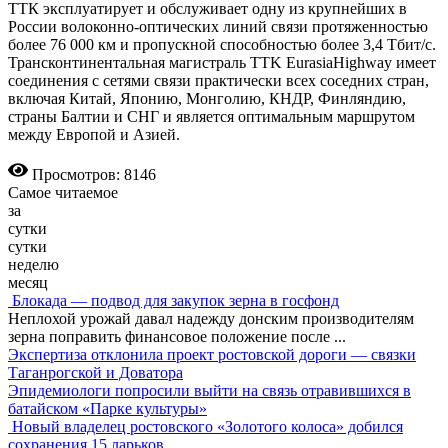
ТТК эксплуатирует и обслуживает одну из крупнейших в
России волоконно-оптических линий связи протяженностью
более 76 000 км и пропускной способностью более 3,4 Тбит/с.
Трансконтинентальная магистраль TTK EurasiaHighway имеет
соединения с сетями связи практически всех соседних стран,
включая Китай, Японию, Монголию, КНДР, Финляндию,
страны Балтии и СНГ и является оптимальным маршрутом
между Европой и Азией.
Просмотров: 8146
Самое читаемое
за
сутки
сутки
неделю
месяц
Блокада — подвод для закупок зерна в госфонд
Неплохой урожай давал надежду донским производителям
зерна поправить финансовое положение после
...
Экспертиза отклонила проект ростовской дороги — связки
Таганрогской и Доватора
Эпидемиологи попросили выйти на связь отравившихся в
батайском «Парке культуры»
Новый владелец ростовского «Золотого колоса» добился
сохранения 15 ларьков