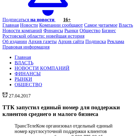
Подписаться
на новости
16+
Главная
Новости
Компании сообщают
Самое читаемое
Власть
Новости компаний
Финансы
Рынки
Общество
Бизнес
Ростовской области: новейшая история
Об издании
Архив газеты
Архив сайта
Подписка
Реклама
Правовая информация
Главная
ВЛАСТЬ
НОВОСТИ КОМПАНИЙ
ФИНАНСЫ
РЫНКИ
ОБЩЕСТВО
27.04.2017
ТТК запустил единый номер для поддержки
клиентов среднего и малого бизнеса
ТрансТелеКом организовал отдельный единый
номер круглосуточной поддержки клиентов