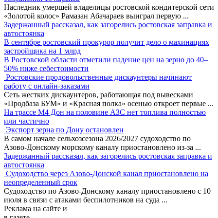
Наследник умершей владелицы ростовской кондитерской сети
«Золотой колос» Рамазан Абачараев выиграл первую
...
Задержанный рассказал, как загорелись ростовская заправка и
автостоянка
В сентябре ростовский прокурор получит дело о махинациях
застройщика на 1 млрд
В Ростовской области отметили падение цен на зерно до 40–
50% ниже себестоимости
Ростовские продовольственные дискаунтеры начинают
работу с онлайн-заказами
Сеть жестких дискаунтеров, работающая под вывесками
«Продбаза БУМ» и «Красная полка» осенью откроет первые
...
На трассе М4 Дон на половине АЗС нет топлива полностью
или частично
Экспорт зерна по Дону остановлен
В самом начале сельхозсезона 2026/2027 судоходство по
Азово-Донскому морскому каналу приостановлено из-за
...
Задержанный рассказал, как загорелись ростовская заправка и
автостоянка
Судоходство через Азово-Донской канал приостановлено на
неопределенный срок
Судоходство по Азово-Донскому каналу приостановлено с 10
июля в связи с атаками беспилотников на суда
...
Реклама
на сайте и
в газете