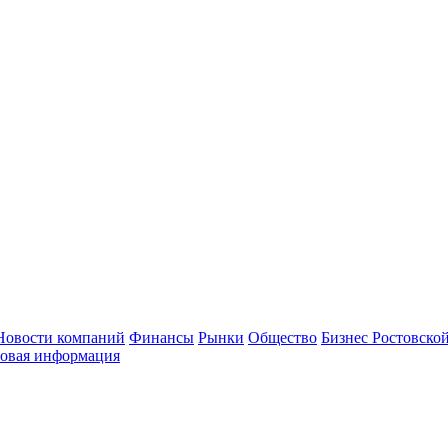
Новости компаний
Финансы
Рынки
Общество
Бизнес Ростовской
овая информация