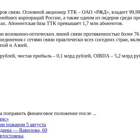
оров связи. Основной акционер ТТК – ОАО «РЖД», владеет 99,9
пнейших корпораций России, а также одним из лидеров среди пр
ах. Абонентская база ТТК превышает 1,7 млн абонентов.
и волоконно-оптических линий связи протяженностью более 76 0
соединения с сетями связи практически всех соседних стран, 
пой и Азией.
ублей, чистая прибыль – 0,1 млрд рублей, OIBDA – 5,2 млрд ру
на поправить финансовое положение после
...
инс»
ным пожаром 5 августа
лдаева — Вавилова, 69
автостоянка