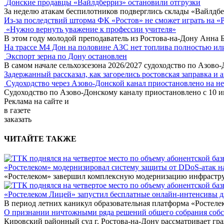
Донские продавцы «Вайлдберриз» остановили отгрузки
За неделю атакам беспилотников подверглись склады «Вайлдбе
Из-за последствий шторма ФК «Ростов» не сможет играть на «
«Нужно вернуть уважение к профессии учителя»
В этом году молодой преподаватель из Ростова-на-Дону Анна 
На трассе М4 Дон на половине АЗС нет топлива полностью ил
Экспорт зерна по Дону остановлен
В самом начале сельхозсезона 2026/2027 судоходство по Азово
Задержанный рассказал, как загорелись ростовская заправка и 
Судоходство через Азово-Донской канал приостановлено на н
Судоходство по Азово-Донскому каналу приостановлено с 10 ию
Реклама
на сайте и
в газете
заказать
ЧИТАЙТЕ ТАКЖЕ
«Ростелеком» модернизировал систему защиты от DDoS-атак н
«Ростелеком» завершил комплексную модернизацию инфраструк
«Ростелеком Лицей» запустил бесплатные онлайн-интенсивы 
В период летних каникул образовательная платформа «Ростеле
О признании ничтожными ряда решений общего собрания собстве
Кировский районный суд г. Ростова-на-Дону рассматривает г