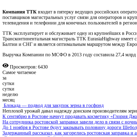
Компания ТТК
входит в пятерку ведущих российских операт
поставщиков магистральных услуг связи для операторов и кру
телевидения и телефонии для конечных пользователей в регион
ТТК эксплуатирует и обслуживает одну из крупнейших в Росси
Трансконтинентальная магистраль TTK EurasiaHighway имеет 
Балтии и СНГ и является оптимальным маршрутом между Евро
Выручка Компании по МСФО в 2013 году составила 27,4 млрд р
Просмотров: 6430
Самое читаемое
за
сутки
сутки
неделю
месяц
Блокада — подвод для закупок зерна в госфонд
Неплохой урожай давал надежду донским производителям зер
К сентябрю в Ростове начнут продавать косметику «Глория Дж
На сотрудника ростовской заправки завели дело в связи с ноч
До 1 ноября в Ростове будут закрывать половину дороги Шебо
Задержанный рассказал, как загорелись ростовская заправка и 