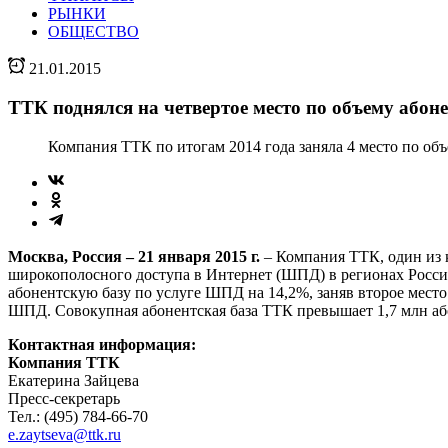
РЫНКИ
ОБЩЕСТВО
21.01.2015
ТТК поднялся на четвертое место по объему або
Компания ТТК по итогам 2014 года заняла 4 место по об
Москва, Россия – 21 января 2015 г.
– Компания ТТК, один из к
широкополосного доступа в Интернет (ШПД) в регионах России
абонентскую базу по услуге ШПД на 14,2%, заняв второе мест
ШПД. Совокупная абонентская база ТТК превышает 1,7 млн аб
Контактная информация:
Компания ТТК
Екатерина Зайцева
Пресс-секретарь
Тел.: (495) 784-66-70
e.zaytseva@ttk.ru