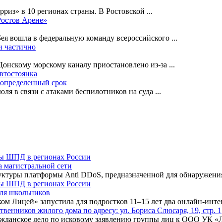
рриз» в 10 регионах страны. В Ростовской
...
Ростов Арене»
Бея вошла в федеральную команду всероссийского
...
и частично
-Донскому морскому каналу приостановлено из-за
...
автостоянка
еопределенный срок
ля в связи с атаками беспилотников на суда
...
а магистральной сети
туры платформы Anti DDoS, предназначенной для обнаружения 
для школьников
ком Лицей» запустила для подростков 11–15 лет два онлайн-инт
нников жилого дома по адресу: ул. Бориса Слюсаря, 19, стр. 1
ражданское дело по исковому заявлению группы лиц к ООО УК «