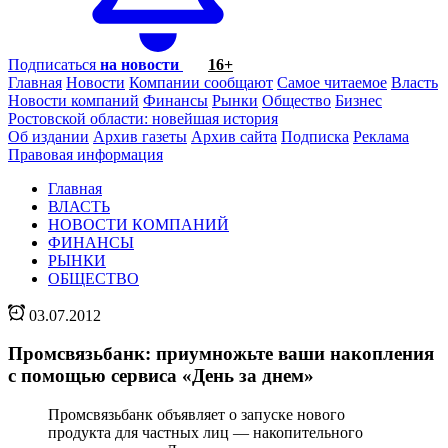
Подписаться
на новости
16+
Главная
Новости
Компании сообщают
Самое читаемое
Власть
Новости компаний
Финансы
Рынки
Общество
Бизнес
Ростовской области: новейшая история
Об издании
Архив газеты
Архив сайта
Подписка
Реклама
Правовая информация
Главная
ВЛАСТЬ
НОВОСТИ КОМПАНИЙ
ФИНАНСЫ
РЫНКИ
ОБЩЕСТВО
03.07.2012
Промсвязьбанк: приумножьте ваши накопления
с помощью сервиса «День за днем»
Промсвязьбанк объявляет о запуске нового
продукта для частных лиц — накопительного