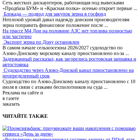
Сеть жестких дискаунтеров, работающая под вывесками
«Продбаза БУМ» и «Красная полка» осенью откроет первые
...
Блокада — подвод для закупок зерна в госфонд
Неплохой урожай давал надежду донским производителям
зерна поправить финансовое положение после
...
На трассе М4 Дон на половине АЗС нет топлива полностью
или частично
Экспорт зерна по Дону остановлен
В самом начале сельхозсезона 2026/2027 судоходство по
Азово-Донскому морскому каналу приостановлено из-за
...
Задержанный рассказал, как загорелись ростовская заправка и
автостоянка
Судоходство через Азово-Донской канал приостановлено на
неопределенный срок
Судоходство по Азово-Донскому каналу приостановлено с 10
июля в связи с атаками беспилотников на суда
...
Реклама
на сайте и
в газете
заказать
ЧИТАЙТЕ ТАКЖЕ
«Ростелеком» модернизировал систему защиты от DDoS-атак