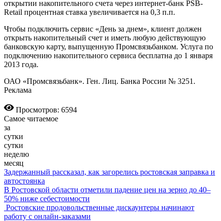
открытии накопительного счета через интернет-банк PSB-
Retail процентная ставка увеличивается на 0,3 п.п.
Чтобы подключить сервис «День за днем», клиент должен
открыть накопительный счет и иметь любую действующую
банковскую карту, выпущенную Промсвязьбанком. Услуга по
подключению накопительного сервиса бесплатна до 1 января
2013 года.
ОАО «Промсвязьбанк». Ген. Лиц. Банка России № 3251.
Реклама
Просмотров: 6594
Самое читаемое
за
сутки
сутки
неделю
месяц
Задержанный рассказал, как загорелись ростовская заправка и
автостоянка
В Ростовской области отметили падение цен на зерно до 40–
50% ниже себестоимости
Ростовские продовольственные дискаунтеры начинают
работу с онлайн-заказами