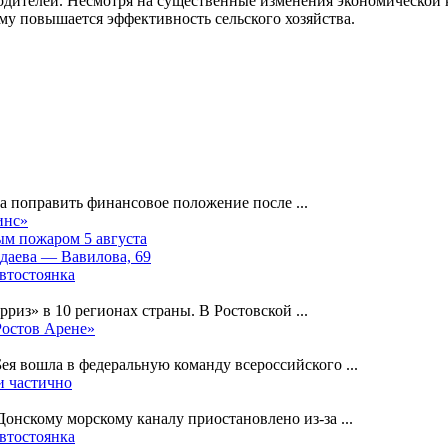
одителей. Несмотря на существенные изменения экономической
ему повышается эффективность сельского хозяйства.
на поправить финансовое положение после
...
инс»
ным пожаром 5 августа
лдаева — Вавилова, 69
автостоянка
рриз» в 10 регионах страны. В Ростовской
...
Ростов Арене»
Бея вошла в федеральную команду всероссийского
...
и частично
-Донскому морскому каналу приостановлено из-за
...
автостоянка