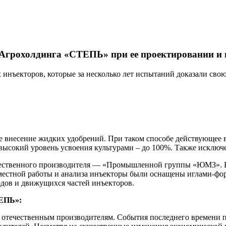
 Агрохолдинга «СТЕПЬ» при ее проектировании и 
ъекторов, которые за несколько лет испытаний доказали свою
 внесение жидких удобрений. При таком способе действующее в
 высокий уровень усвоения культурами – до 100%. Также исключе
ественного производителя — «Промышленной группы «ЮМЗ». К
овместной работы и анализа инъекторы были оснащены иглами-ф
одов и движущихся частей инъекторов.
ТЕПЬ»:
отечественным производителям. События последнего времени по