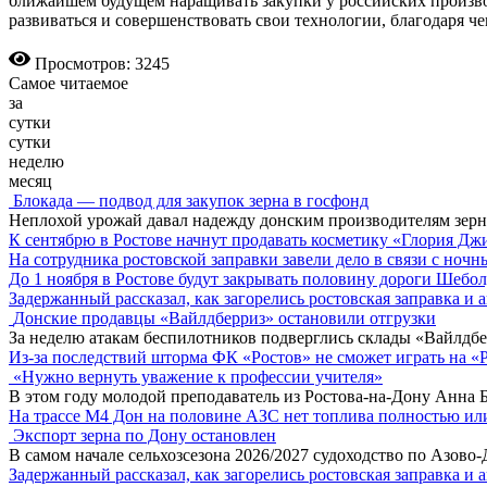
ближайшем будущем наращивать закупки у российских произв
развиваться и совершенствовать свои технологии, благодаря ч
Просмотров: 3245
Самое читаемое
за
сутки
сутки
неделю
месяц
Блокада — подвод для закупок зерна в госфонд
Неплохой урожай давал надежду донским производителям зер
К сентябрю в Ростове начнут продавать косметику «Глория Дж
На сотрудника ростовской заправки завели дело в связи с ноч
До 1 ноября в Ростове будут закрывать половину дороги Шебо
Задержанный рассказал, как загорелись ростовская заправка и 
Донские продавцы «Вайлдберриз» остановили отгрузки
За неделю атакам беспилотников подверглись склады «Вайлдбе
Из-за последствий шторма ФК «Ростов» не сможет играть на «
«Нужно вернуть уважение к профессии учителя»
В этом году молодой преподаватель из Ростова-на-Дону Анна 
На трассе М4 Дон на половине АЗС нет топлива полностью ил
Экспорт зерна по Дону остановлен
В самом начале сельхозсезона 2026/2027 судоходство по Азово
Задержанный рассказал, как загорелись ростовская заправка и 