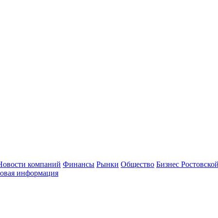
Новости компаний
Финансы
Рынки
Общество
Бизнес Ростовской
овая информация