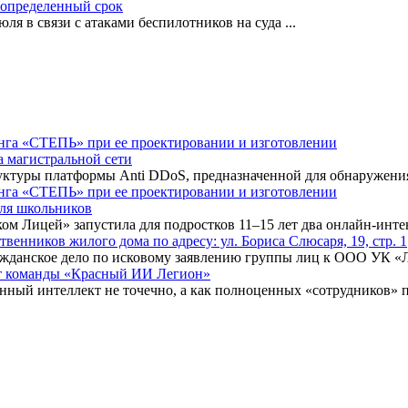
еопределенный срок
ля в связи с атаками беспилотников на суда
...
а магистральной сети
туры платформы Anti DDoS, предназначенной для обнаружения 
для школьников
ком Лицей» запустила для подростков 11–15 лет два онлайн-инт
нников жилого дома по адресу: ул. Бориса Слюсаря, 19, стр. 1
ражданское дело по исковому заявлению группы лиц к ООО УК «
ыт команды «Красный ИИ Легион»
енный интеллект не точечно, а как полноценных «сотрудников» 