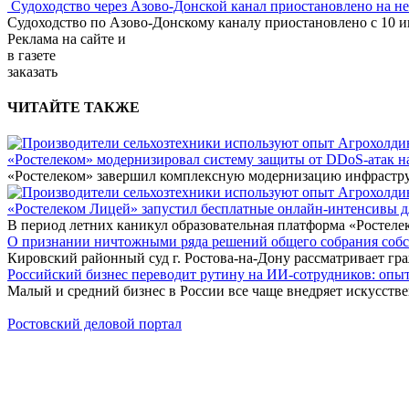
Судоходство через Азово-Донской канал приостановлено на н
Судоходство по Азово-Донскому каналу приостановлено с 10 ию
Реклама
на сайте и
в газете
заказать
ЧИТАЙТЕ ТАКЖЕ
«Ростелеком» модернизировал систему защиты от DDoS-атак н
«Ростелеком» завершил комплексную модернизацию инфраструк
«Ростелеком Лицей» запустил бесплатные онлайн-интенсивы 
В период летних каникул образовательная платформа «Ростеле
О признании ничтожными ряда решений общего собрания собстве
Кировский районный суд г. Ростова-на-Дону рассматривает г
Российский бизнес переводит рутину на ИИ-сотрудников: оп
Малый и средний бизнес в России все чаще внедряет искусств
Ростовский деловой портал