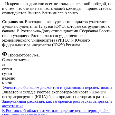
– Искренне поздравляю всех не только с нелегкой победой, но
и с тем, что отныне вы часть нашей команды, – приветствовал
стипендиатов Виктор Вентимилла Алонсо.
Справочно
. Ежегодно в конкурсе стипендиатов участвуют
лучшие студенты из 12 вузов ЮФО, которые сотрудничают с
банком. В Ростове-на-Дону стипендиатами Сбербанка России
стали учащиеся Ростовского государственного
экономического университета (РИНХ) и Южного
федерального университета (ЮФУ).Реклама
Просмотров: 7641
Самое читаемое
за
сутки
сутки
неделю
месяц
Элеватор с большим дисконтом и туманными перспективами
Элеватор и склад в Ростове экспортера-банкрота «Южный
центр агрогрупп» (ЮЦА) были проданы на торгах в разы
...
Задержанный рассказал, как загорелись ростовская заправка и
автостоянка
В Ростовской области отметили падение цен на зерно до 40–