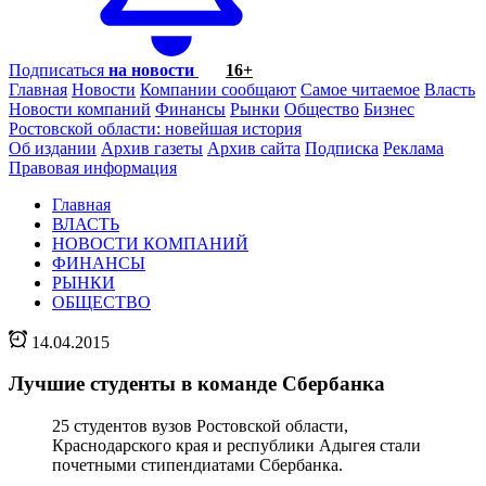
Подписаться
на новости
16+
Главная
Новости
Компании сообщают
Самое читаемое
Власть
Новости компаний
Финансы
Рынки
Общество
Бизнес
Ростовской области: новейшая история
Об издании
Архив газеты
Архив сайта
Подписка
Реклама
Правовая информация
Главная
ВЛАСТЬ
НОВОСТИ КОМПАНИЙ
ФИНАНСЫ
РЫНКИ
ОБЩЕСТВО
14.04.2015
Лучшие студенты в команде Сбербанка
25 студентов вузов Ростовской области,
Краснодарского края и республики Адыгея стали
почетными стипендиатами Сбербанка.