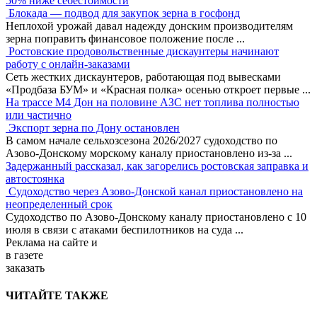
50% ниже себестоимости
Блокада — подвод для закупок зерна в госфонд
Неплохой урожай давал надежду донским производителям
зерна поправить финансовое положение после
...
Ростовские продовольственные дискаунтеры начинают
работу с онлайн-заказами
Сеть жестких дискаунтеров, работающая под вывесками
«Продбаза БУМ» и «Красная полка» осенью откроет первые
...
На трассе М4 Дон на половине АЗС нет топлива полностью
или частично
Экспорт зерна по Дону остановлен
В самом начале сельхозсезона 2026/2027 судоходство по
Азово-Донскому морскому каналу приостановлено из-за
...
Задержанный рассказал, как загорелись ростовская заправка и
автостоянка
Судоходство через Азово-Донской канал приостановлено на
неопределенный срок
Судоходство по Азово-Донскому каналу приостановлено с 10
июля в связи с атаками беспилотников на суда
...
Реклама
на сайте и
в газете
заказать
ЧИТАЙТЕ ТАКЖЕ