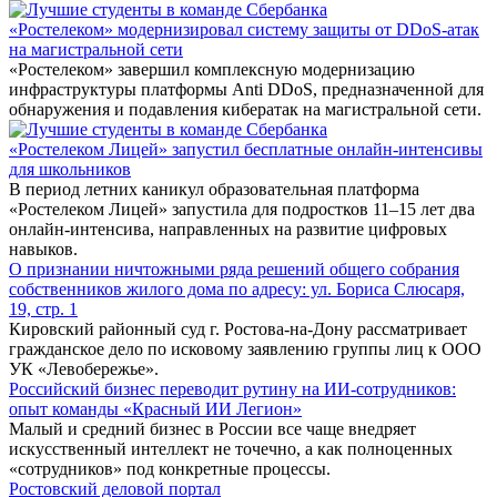
«Ростелеком» модернизировал систему защиты от DDoS-атак
на магистральной сети
«Ростелеком» завершил комплексную модернизацию
инфраструктуры платформы Anti DDoS, предназначенной для
обнаружения и подавления кибератак на магистральной сети.
«Ростелеком Лицей» запустил бесплатные онлайн-интенсивы
для школьников
В период летних каникул образовательная платформа
«Ростелеком Лицей» запустила для подростков 11–15 лет два
онлайн-интенсива, направленных на развитие цифровых
навыков.
О признании ничтожными ряда решений общего собрания
собственников жилого дома по адресу: ул. Бориса Слюсаря,
19, стр. 1
Кировский районный суд г. Ростова-на-Дону рассматривает
гражданское дело по исковому заявлению группы лиц к ООО
УК «Левобережье».
Российский бизнес переводит рутину на ИИ-сотрудников:
опыт команды «Красный ИИ Легион»
Малый и средний бизнес в России все чаще внедряет
искусственный интеллект не точечно, а как полноценных
«сотрудников» под конкретные процессы.
Ростовский деловой портал