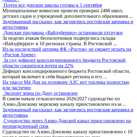
Почти все донские школы готовы к 1 сентября
Муниципальные комиссии провели проверки 2488 школ,
детских садов и учреждений дополнительного образования
...
Задержанный рассказал, как загорелись ростовская заправка и
автостоянка
Донские продавцы «Вайлдберриз» остановили отгрузки
За неделю атакам беспилотников подверглись склады
«Вайлдберриз» в 10 регионах страны. В Ростовской
...
Из-за последствий шторма ФК «Ростов» не сможет играть на
«Ростов Арене»
За год дефицит консолидированного бюджета Ростовской
области сократился почти на 22%
Дефицит консолидированного бюджета Ростовской области,
который включает в себя бюджет региона и его
...
На трассе М4 Дон на половине АЗС нет топлива полностью
или частично
Экспорт зерна по Дону остановлен
В самом начале сельхозсезона 2026/2027 судоходство по
Азово-Донскому морскому каналу приостановлено из-за
...
Задержанный рассказал, как загорелись ростовская заправка и
автостоянка
Судоходство через Азово-Донской канал приостановлено на
неопределенный срок
Судоходство по Азово-Донскому каналу приостановлено с 10