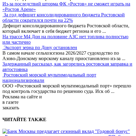
Из-за последствий шторма ФК «Ростов» не сможет играть на
«Ростов Арене»
За год дефицит консолидированного бюджета Ростовской
области сократился почти на 22%
Дефицит консолидированного бюджета Ростовской области,
который включает в себя бюджет региона и его
...
На трассе М4 Дон на половине АЗС нет топлива полностью
или частично
Экспорт зерна по Дону остановлен
В самом начале сельхозсезона 2026/2027 судоходство по
Азово-Донскому морскому каналу приостановлено из-за
...
Задержанный рассказал, как загорелись ростовская заправка и
автостоянка
Ростовский морской мультимодальный порт
национализировали
ООО «Ростовский морской мультимодальный порт» перешло
под контроль государства по решению суда. Иск об
...
Реклама
на сайте и
в газете
заказать
ЧИТАЙТЕ ТАКЖЕ