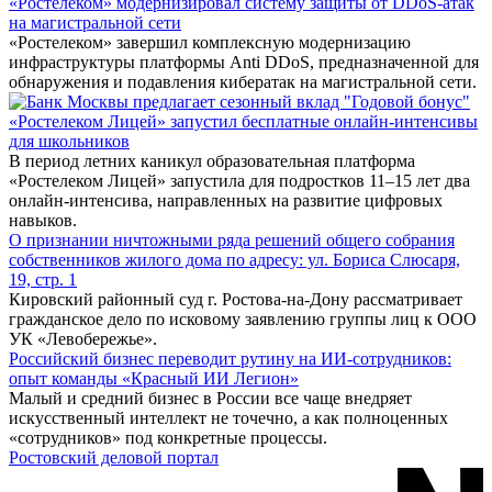
«Ростелеком» модернизировал систему защиты от DDoS-атак
на магистральной сети
«Ростелеком» завершил комплексную модернизацию
инфраструктуры платформы Anti DDoS, предназначенной для
обнаружения и подавления кибератак на магистральной сети.
«Ростелеком Лицей» запустил бесплатные онлайн-интенсивы
для школьников
В период летних каникул образовательная платформа
«Ростелеком Лицей» запустила для подростков 11–15 лет два
онлайн-интенсива, направленных на развитие цифровых
навыков.
О признании ничтожными ряда решений общего собрания
собственников жилого дома по адресу: ул. Бориса Слюсаря,
19, стр. 1
Кировский районный суд г. Ростова-на-Дону рассматривает
гражданское дело по исковому заявлению группы лиц к ООО
УК «Левобережье».
Российский бизнес переводит рутину на ИИ-сотрудников:
опыт команды «Красный ИИ Легион»
Малый и средний бизнес в России все чаще внедряет
искусственный интеллект не точечно, а как полноценных
«сотрудников» под конкретные процессы.
Ростовский деловой портал