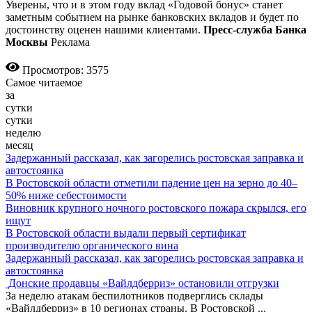
Уверены, что и в этом году вклад «Годовой бонус» станет
заметным событием на рынке банковских вкладов и будет по
достоинству оценен нашими клиентами.
Пресс-служба Банка
Москвы
Реклама
Просмотров: 3575
Самое читаемое
за
сутки
сутки
неделю
месяц
Задержанный рассказал, как загорелись ростовская заправка и
автостоянка
В Ростовской области отметили падение цен на зерно до 40–
50% ниже себестоимости
Виновник крупного ночного ростовского пожара скрылся, его
ищут
В Ростовской области выдали первый сертификат
производителю органического вина
Задержанный рассказал, как загорелись ростовская заправка и
автостоянка
Донские продавцы «Вайлдберриз» остановили отгрузки
За неделю атакам беспилотников подверглись склады
«Вайлдберриз» в 10 регионах страны. В Ростовской
...