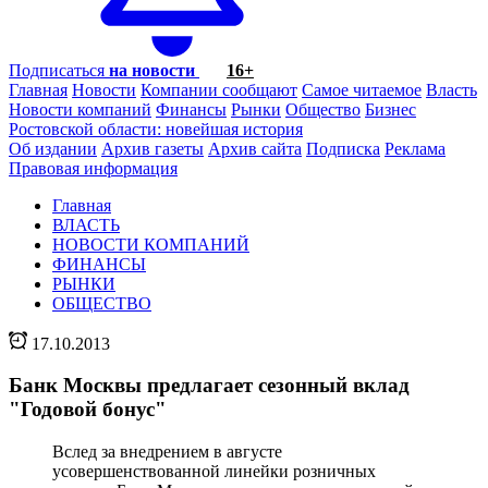
Подписаться
на новости
16+
Главная
Новости
Компании сообщают
Самое читаемое
Власть
Новости компаний
Финансы
Рынки
Общество
Бизнес
Ростовской области: новейшая история
Об издании
Архив газеты
Архив сайта
Подписка
Реклама
Правовая информация
Главная
ВЛАСТЬ
НОВОСТИ КОМПАНИЙ
ФИНАНСЫ
РЫНКИ
ОБЩЕСТВО
17.10.2013
Банк Москвы предлагает сезонный вклад
"Годовой бонус"
Вслед за внедрением в августе
усовершенствованной линейки розничных