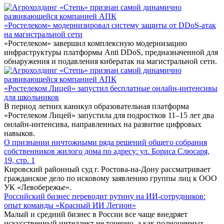
«Ростелеком» модернизировал систему защиты от DDoS-атак
на магистральной сети
«Ростелеком» завершил комплексную модернизацию
инфраструктуры платформы Anti DDoS, предназначенной для
обнаружения и подавления кибератак на магистральной сети.
«Ростелеком Лицей» запустил бесплатные онлайн-интенсивы
для школьников
В период летних каникул образовательная платформа
«Ростелеком Лицей» запустила для подростков 11–15 лет два
онлайн-интенсива, направленных на развитие цифровых
навыков.
О признании ничтожными ряда решений общего собрания
собственников жилого дома по адресу: ул. Бориса Слюсаря,
19, стр. 1
Кировский районный суд г. Ростова-на-Дону рассматривает
гражданское дело по исковому заявлению группы лиц к ООО
УК «Левобережье».
Российский бизнес переводит рутину на ИИ-сотрудников:
опыт команды «Красный ИИ Легион»
Малый и средний бизнес в России все чаще внедряет
искусственный интеллект не точечно, а как полноценных