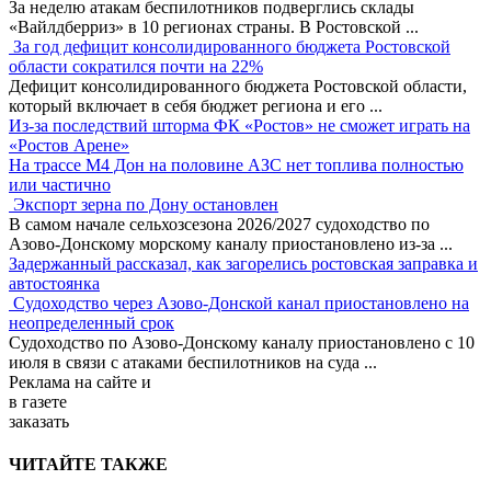
За неделю атакам беспилотников подверглись склады
«Вайлдберриз» в 10 регионах страны. В Ростовской
...
За год дефицит консолидированного бюджета Ростовской
области сократился почти на 22%
Дефицит консолидированного бюджета Ростовской области,
который включает в себя бюджет региона и его
...
Из-за последствий шторма ФК «Ростов» не сможет играть на
«Ростов Арене»
На трассе М4 Дон на половине АЗС нет топлива полностью
или частично
Экспорт зерна по Дону остановлен
В самом начале сельхозсезона 2026/2027 судоходство по
Азово-Донскому морскому каналу приостановлено из-за
...
Задержанный рассказал, как загорелись ростовская заправка и
автостоянка
Судоходство через Азово-Донской канал приостановлено на
неопределенный срок
Судоходство по Азово-Донскому каналу приостановлено с 10
июля в связи с атаками беспилотников на суда
...
Реклама
на сайте и
в газете
заказать
ЧИТАЙТЕ ТАКЖЕ