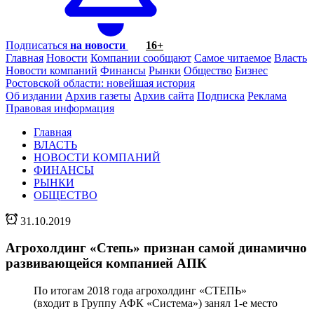
Подписаться
на новости
16+
Главная
Новости
Компании сообщают
Самое читаемое
Власть
Новости компаний
Финансы
Рынки
Общество
Бизнес
Ростовской области: новейшая история
Об издании
Архив газеты
Архив сайта
Подписка
Реклама
Правовая информация
Главная
ВЛАСТЬ
НОВОСТИ КОМПАНИЙ
ФИНАНСЫ
РЫНКИ
ОБЩЕСТВО
31.10.2019
Агрохолдинг «Степь» признан самой динамично
развивающейся компанией АПК
По итогам 2018 года агрохолдинг «СТЕПЬ»
(входит в Группу АФК «Система») занял 1-е место