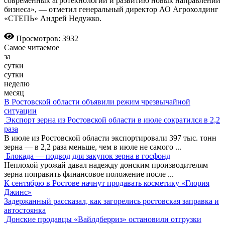
современных агротехнологий и развитию новых направлений
бизнеса», — отметил генеральный директор АО Агрохолдинг
«СТЕПЬ» Андрей Недужко.
Просмотров: 3932
Самое читаемое
за
сутки
сутки
неделю
месяц
В Ростовской области объявили режим чрезвычайной
ситуации
Экспорт зерна из Ростовской области в июле сократился в 2,2
раза
В июле из Ростовской области экспортировали 397 тыс. тонн
зерна — в 2,2 раза меньше, чем в июле не самого
...
Блокада — подвод для закупок зерна в госфонд
Неплохой урожай давал надежду донским производителям
зерна поправить финансовое положение после
...
К сентябрю в Ростове начнут продавать косметику «Глория
Джинс»
Задержанный рассказал, как загорелись ростовская заправка и
автостоянка
Донские продавцы «Вайлдберриз» остановили отгрузки